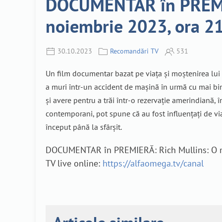
DOCUMENTAR în PREMIER
noiembrie 2023, ora 21
30.10.2023
Recomandări TV
531
Un film documentar bazat pe viața și moștenirea lui Ri
a muri într-un accident de mașină în urmă cu mai bine
și avere pentru a trăi într-o rezervație amerindiană, 
contemporani, pot spune că au fost influențați de via
început până la sfârșit.
DOCUMENTAR în PREMIERĂ: Rich Mullins: O moș
TV live online:
https://alfaomega.tv/canal