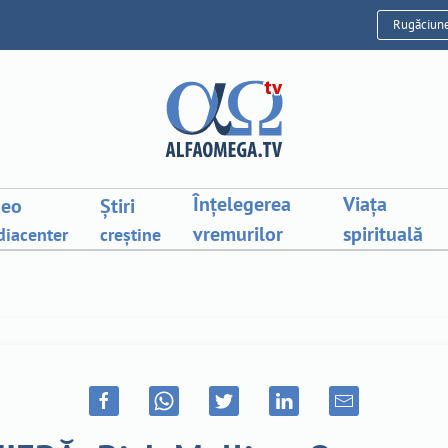
Rugăciun
Înțelegerea
Viața
deo
Știri
vremurilor
spirituală
iacenter
creștine