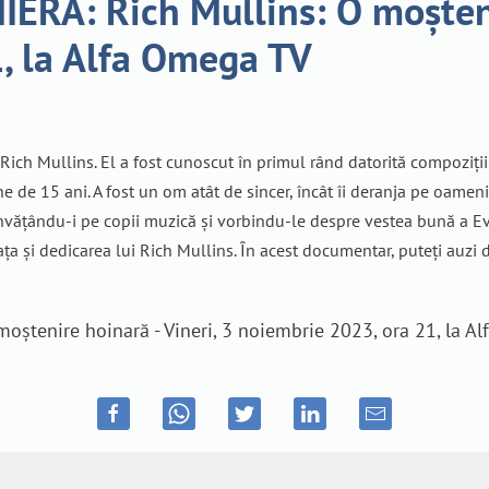
Ă: Rich Mullins: O moștenir
, la Alfa Omega TV
ch Mullins. El a fost cunoscut în primul rând datorită compozițiilor
 de 15 ani. A fost un om atât de sincer, încât îi deranja pe oameni
învățându-i pe copii muzică și vorbindu-le despre vestea bună a Evan
ța și dedicarea lui Rich Mullins. În acest documentar, puteți auzi d
tenire hoinară - Vineri, 3 noiembrie 2023, ora 21, la A