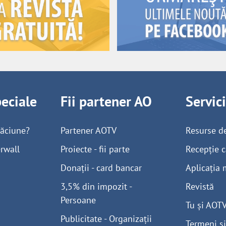
peciale
Fii partener AO
Servic
găciune?
Partener AOTV
Resurse d
rwall
Proiecte - fii parte
Recepție c
Donații - card bancar
Aplicația 
3,5% din impozit -
Revistă
Persoane
Tu și AOT
Publicitate - Organizații
Termeni și