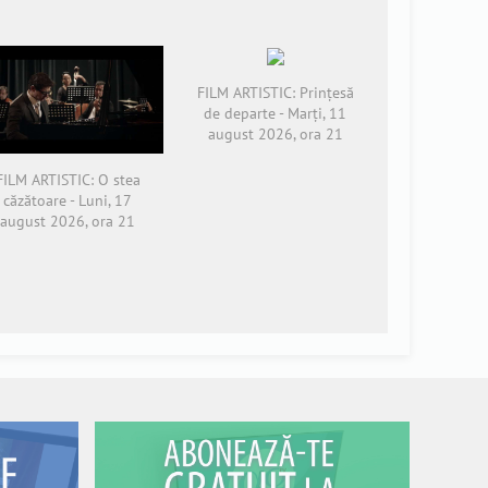
FILM ARTISTIC: Prințesă
de departe - Marți, 11
august 2026, ora 21
FILM ARTISTIC: O stea
căzătoare - Luni, 17
august 2026, ora 21