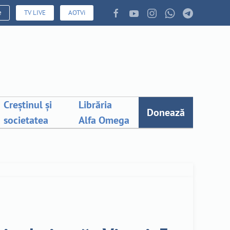
e
TV LIVE
AOTVi
Creștinul și
Librăria
Donează
societatea
Alfa Omega