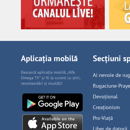
Aplicația mobilă
Secțiuni s
Descarcă aplicația mobilă „Alfa
Ai nevoie de ru
Omega TV” și fii la curent cu știri,
recomandări și noutăți!
Rugaciune-Praye
Devoțional
Creaționism
Pro-Viață
Liber de datorii