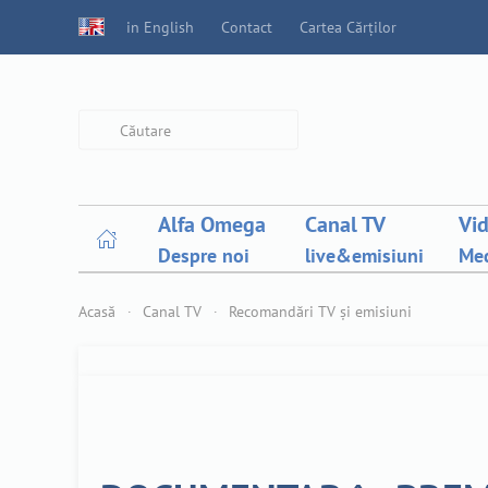
in English
Contact
Cartea Cărților
Type 2 or more characters for
results.
Alfa Omega
Canal TV
Vi
Despre noi
live&emisiuni
Med
Acasă
Canal TV
Recomandări TV și emisiuni