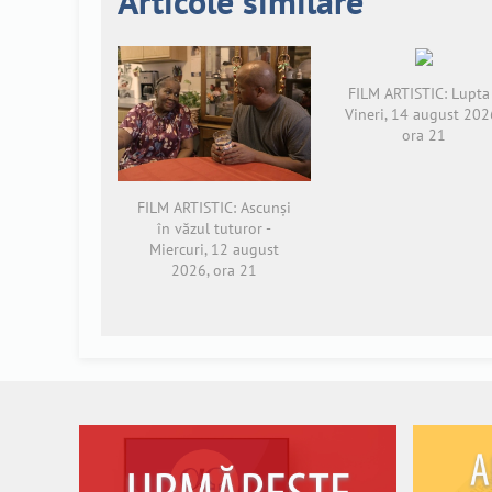
Articole similare
FILM ARTISTIC: Lupta 
Vineri, 14 august 202
ora 21
FILM ARTISTIC: Ascunși
în văzul tuturor -
Miercuri, 12 august
2026, ora 21