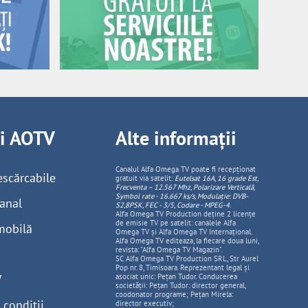
ii AOTV
Alte informații
Canalul Alfa Omega TV poate fi recepționat
escărcabile
gratuit via satelit:
Eutelsat 16A, 16 grade Est,
Frecventa – 12.567 Mhz, Polarizare
Vertica
lă,
Symbol rate - 16.667 ks/s, Modulație: DVB-
anal
S2,8PSK, FEC - 3/5, Codare - MPEG-4
.
Alfa Omega TV Production deține 2 licențe
de emisie TV pe satelit: canalele Alfa
mobilă
Omega TV și Alfa Omega TV Internațional.
Alfa Omega TV editeaza, la fiecare doua luni,
revista: "Alfa Omega TV Magazin".
SC Alfa Omega TV Production SRL, Str Aurel
Pop nr. 8, Timisoara. Reprezentant legal și
V
asociat unic: Pețan Tudor. Conducerea
societății: Pețan Tudor: director general,
coodonator programe; Pețan Mirela:
 condiții
director executiv;