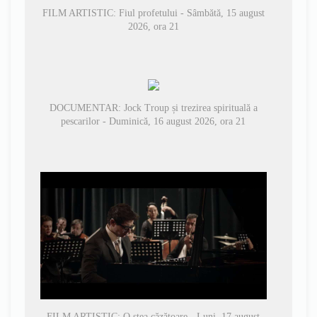
FILM ARTISTIC: Fiul profetului - Sâmbătă, 15 august
2026, ora 21
DOCUMENTAR: Jock Troup și trezirea spirituală a
pescarilor - Duminică, 16 august 2026, ora 21
FILM ARTISTIC: O stea căzătoare - Luni, 17 august