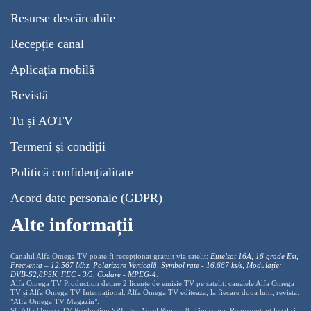
Resurse descărcabile
Recepție canal
Aplicația mobilă
Revistă
Tu și AOTV
Termeni și condiții
Politică confidențialitate
Acord date personale (GDPR)
Alte informații
Canalul Alfa Omega TV poate fi recepționat gratuit via satelit:
Eutelsat 16A, 16 grade Est,
Frecventa – 12.567 Mhz, Polarizare
Vertica
lă, Symbol rate - 16.667 ks/s, Modulație:
DVB-S2,8PSK, FEC - 3/5, Codare - MPEG-4
.
Alfa Omega TV Production deține 2 licențe de emisie TV pe satelit: canalele Alfa Omega
TV și Alfa Omega TV Internațional. Alfa Omega TV editeaza, la fiecare doua luni, revista:
"Alfa Omega TV Magazin".
SC Alfa Omega TV Production SRL, Str Aurel Pop nr. 8, Timisoara. Reprezentant legal și