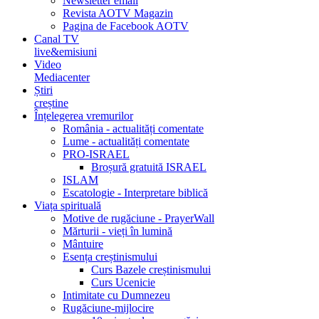
Newsletter email
Revista AOTV Magazin
Pagina de Facebook AOTV
Canal TV
live&emisiuni
Video
Mediacenter
Știri
creștine
Înțelegerea vremurilor
România - actualități comentate
Lume - actualități comentate
PRO-ISRAEL
Broșură gratuită ISRAEL
ISLAM
Escatologie - Interpretare biblică
Viața spirituală
Motive de rugăciune - PrayerWall
Mărturii - vieți în lumină
Mântuire
Esența creștinismului
Curs Bazele creștinismului
Curs Ucenicie
Intimitate cu Dumnezeu
Rugăciune-mijlocire