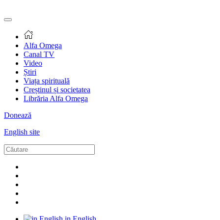
Alfa Omega
Canal TV
Video
Știri
Viața spirituală
Creștinul și societatea
Librăria Alfa Omega
Donează
English site
in English