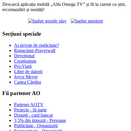
Descarcă aplicația mobilă „Alfa Omega TV” și fii la curent cu știri,
recomandări și noutăți!
Secțiuni speciale
Ai nevoie de rugăciune?
Rugaciune-Prayerwall
Devoțional
Creaționism
Pro-Viață
Liber de datorii
Joyce Meyer
Cartea Cărților
Fii partener AO
Partener AOTV
Proiecte - fii parte
Donații - card bancar
3,5% din impozit - Persoane
Publicitate - Organizații
Sponsorizare - Organizații