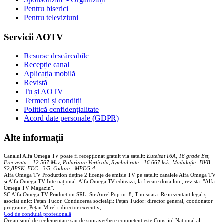
Pentru biserici
Pentru televiziuni
Servicii AOTV
Resurse descărcabile
Recepție canal
Aplicația mobilă
Revistă
Tu și AOTV
Termeni și condiții
Politică confidențialitate
Acord date personale (GDPR)
Alte informații
Canalul Alfa Omega TV poate fi recepționat gratuit via satelit:
Eutelsat 16A, 16 grade Est,
Frecventa – 12.567 Mhz, Polarizare
Vertica
lă, Symbol rate - 16.667 ks/s, Modulație: DVB-
S2,8PSK, FEC - 3/5, Codare - MPEG-4
.
Alfa Omega TV Production deține 2 licențe de emisie TV pe satelit: canalele Alfa Omega TV
și Alfa Omega TV Internațional. Alfa Omega TV editeaza, la fiecare doua luni, revista: "Alfa
Omega TV Magazin".
SC Alfa Omega TV Production SRL, Str Aurel Pop nr. 8, Timisoara. Reprezentant legal și
asociat unic: Pețan Tudor. Conducerea societății: Pețan Tudor: director general, coodonator
programe; Pețan Mirela: director executiv;
Cod de conduită profesională
Organismul de reglementare sau de supraveghere competent este Consiliul National al