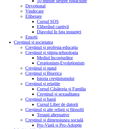
10 minute despre rugăciune
Devoțional
Vindecare
Eliberare
Cursul SOS
Eliberând captivii
Diavolul în fața instanței
Emoții
Creștinul și societatea
Creștinul și profesia-educația
Creștinul și știința-tehnologia
Mediul înconjurător
Creaționism-Evoluționism
Creștinul și statul
Creștinul și Biserica
Istoria creștinismului
Creștinul și relațiile
Cursul Căsătoria și Familia
Creștinul și sexualitatea
Creștinul și banii
Cursul Liber de datorii
Creștinul și alte religii și filosofii
Terapii alternative
Creștinul și dimensiunea socială
Pro-Viață și Pro-Adopție