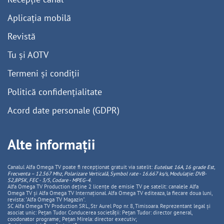
Aplicația mobilă
Revistă
Tu și AOTV
Termeni și condiții
Politică confidențialitate
Acord date personale (GDPR)
Alte informații
Canalul Alfa Omega TV poate fi recepționat gratuit via satelit:
Eutelsat 16A, 16 grade Est,
Frecventa – 12.567 Mhz, Polarizare
Vertica
lă, Symbol rate - 16.667 ks/s, Modulație: DVB-
S2,8PSK, FEC - 3/5, Codare - MPEG-4
.
Alfa Omega TV Production deține 2 licențe de emisie TV pe satelit: canalele Alfa
Omega TV și Alfa Omega TV Internațional. Alfa Omega TV editeaza, la fiecare doua luni,
revista: "Alfa Omega TV Magazin".
SC Alfa Omega TV Production SRL, Str Aurel Pop nr. 8, Timisoara. Reprezentant legal și
asociat unic: Pețan Tudor. Conducerea societății: Pețan Tudor: director general,
coodonator programe; Pețan Mirela: director executiv;