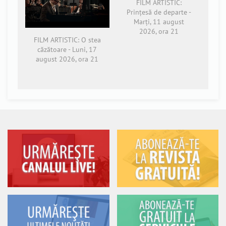
FILM ARTISTIC:
Prințesă de departe -
Marți, 11 august
2026, ora 21
FILM ARTISTIC: O stea
căzătoare - Luni, 17
august 2026, ora 21