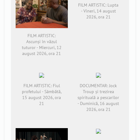
FILM ARTISTIC: Lupta
- Vineri, 14 august
2026, ora 21
FILM ARTISTIC:
Ascunși în văzul
tuturor - Miercuri, 12
august 2026, ora 21
FILM ARTISTIC: Fiul
DOCUMENTAR: Jock
profetului - Sâmbătă,
Troup și trezirea
15 august 2026, ora
spirituală a pescarilor
21
- Duminică, 16 august
2026, ora 21