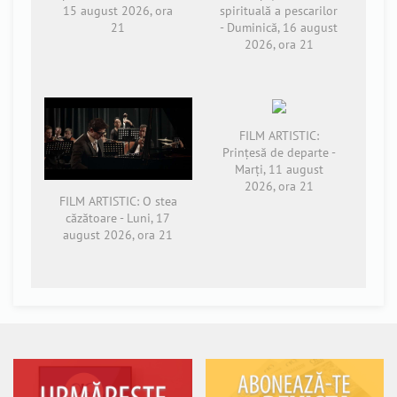
15 august 2026, ora
spirituală a pescarilor
21
- Duminică, 16 august
2026, ora 21
FILM ARTISTIC:
Prințesă de departe -
Marți, 11 august
2026, ora 21
FILM ARTISTIC: O stea
căzătoare - Luni, 17
august 2026, ora 21