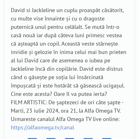
David si Jackleline un cuplu proaspăt căsătorit,
cu multe vise înnainte și cu o dragoste
puternică unul pentru celălalt. Se mută într-o
casă nouă iar după câteva luni primesc vestea
că așteaptă un copil. Această veste stârnește
invidie și gelozie în inima celui mai bun prieten
al lui David care de asemenea o iubea pe
Jackleline încă din copilărie. David este distrus
când o găsește pe soția lui însărcinată
împușcată și este hotărât să găsească ucigașul.
Cine este acesta? Oare îl va putea ierta?
FILM ARTISTIC: De șaptezeci de ori câte șapte -
Marti, 23 iulie 2024, ora 21, la Alfa Omega TV.
Urmareste canalul Alfa Omega TV live online:
https://alfaomega.tv/canal