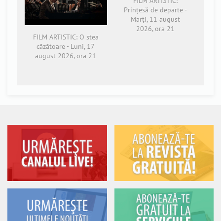
FILM ARTISTIC:
Prințesă de departe -
Marți, 11 august
2026, ora 21
FILM ARTISTIC: O stea
căzătoare - Luni, 17
august 2026, ora 21