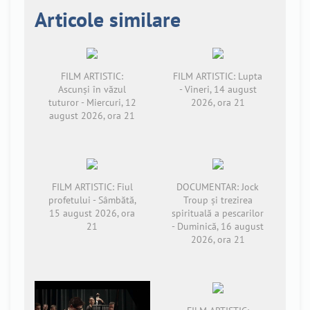
Articole similare
FILM ARTISTIC:
FILM ARTISTIC: Lupta
Ascunși în văzul
- Vineri, 14 august
tuturor - Miercuri, 12
2026, ora 21
august 2026, ora 21
FILM ARTISTIC: Fiul
DOCUMENTAR: Jock
profetului - Sâmbătă,
Troup și trezirea
15 august 2026, ora
spirituală a pescarilor
21
- Duminică, 16 august
2026, ora 21