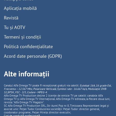
Aplicația mobilă
Revistă
Tu și AOTV
Termeni și condiții
Politică confidențialitate
Acord date personale (GDPR)
Alte informații
Canalul Alfa Omega TV poate fi recepționat gratuit via satelit:
Eutelsat 16A, 16 grade Est,
Frecventa – 12.567 Mhz, Polarizare
Vertica
lă, Symbol rate - 16.667 ks/s, Modulație: DVB-
S2,8PSK, FEC - 3/5, Codare - MPEG-4
.
Alfa Omega TV Production deține 2 licențe de emisie TV pe satelit: canalele Alfa
Omega TV și Alfa Omega TV Internațional. Alfa Omega TV editeaza, la fiecare doua luni,
revista: "Alfa Omega TV Magazin".
SC Alfa Omega TV Production SRL, Str Aurel Pop nr. 8, Timisoara. Reprezentant legal și
asociat unic: Pețan Tudor. Conducerea societății: Pețan Tudor: director general,
coodonator programe; Pețan Mirela: director executiv;
Cod de conduită profesională