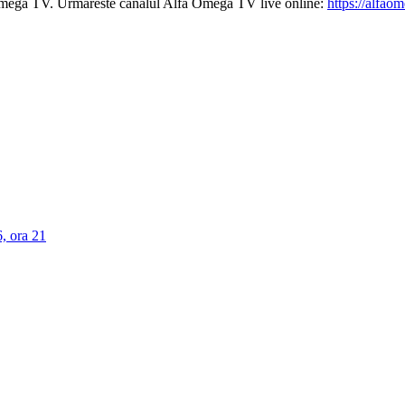
Omega TV. Urmareste canalul Alfa Omega TV live online:
https://alfao
, ora 21