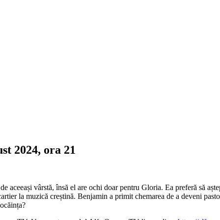
t 2024, ora 21
de aceeași vârstă, însă el are ochi doar pentru Gloria. Ea preferă să aște
 cartier la muzică creștină. Benjamin a primit chemarea de a deveni past
pocăința?