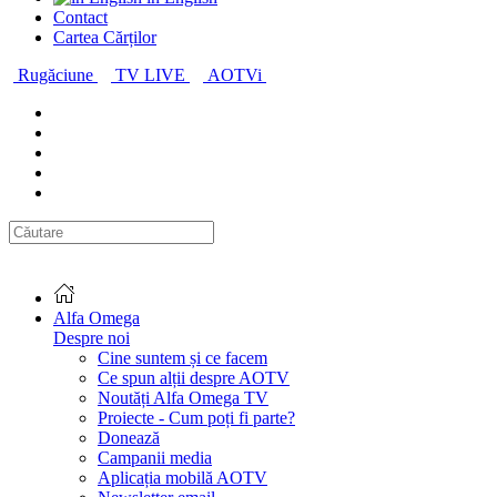
Contact
Cartea Cărților
Rugăciune
TV LIVE
AOTVi
Alfa Omega
Despre noi
Cine suntem și ce facem
Ce spun alții despre AOTV
Noutăți Alfa Omega TV
Proiecte - Cum poți fi parte?
Donează
Campanii media
Aplicația mobilă AOTV