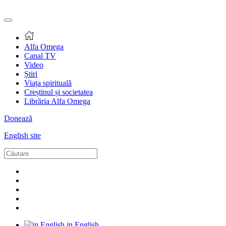
Alfa Omega
Canal TV
Video
Știri
Viața spirituală
Creștinul și societatea
Librăria Alfa Omega
Donează
English site
in English