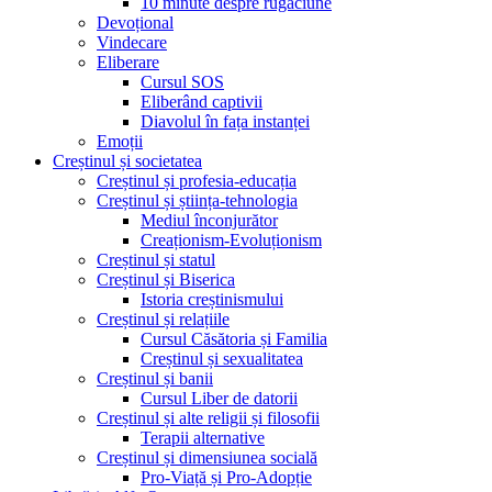
10 minute despre rugăciune
Devoțional
Vindecare
Eliberare
Cursul SOS
Eliberând captivii
Diavolul în fața instanței
Emoții
Creștinul și societatea
Creștinul și profesia-educația
Creștinul și știința-tehnologia
Mediul înconjurător
Creaționism-Evoluționism
Creștinul și statul
Creștinul și Biserica
Istoria creștinismului
Creștinul și relațiile
Cursul Căsătoria și Familia
Creștinul și sexualitatea
Creștinul și banii
Cursul Liber de datorii
Creștinul și alte religii și filosofii
Terapii alternative
Creștinul și dimensiunea socială
Pro-Viață și Pro-Adopție