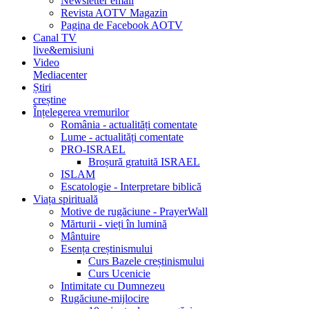
Newsletter email
Revista AOTV Magazin
Pagina de Facebook AOTV
Canal TV
live&emisiuni
Video
Mediacenter
Știri
creștine
Înțelegerea vremurilor
România - actualități comentate
Lume - actualități comentate
PRO-ISRAEL
Broșură gratuită ISRAEL
ISLAM
Escatologie - Interpretare biblică
Viața spirituală
Motive de rugăciune - PrayerWall
Mărturii - vieți în lumină
Mântuire
Esența creștinismului
Curs Bazele creștinismului
Curs Ucenicie
Intimitate cu Dumnezeu
Rugăciune-mijlocire