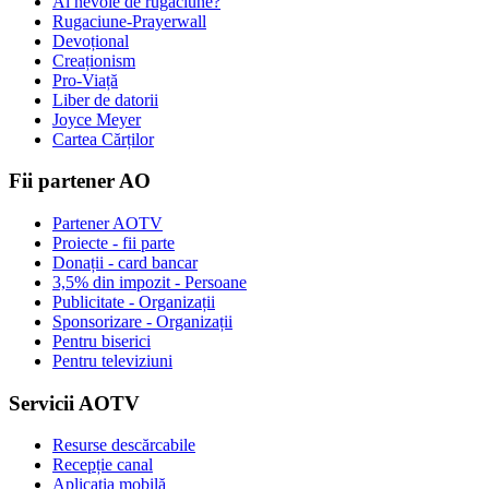
Ai nevoie de rugăciune?
Rugaciune-Prayerwall
Devoțional
Creaționism
Pro-Viață
Liber de datorii
Joyce Meyer
Cartea Cărților
Fii partener AO
Partener AOTV
Proiecte - fii parte
Donații - card bancar
3,5% din impozit - Persoane
Publicitate - Organizații
Sponsorizare - Organizații
Pentru biserici
Pentru televiziuni
Servicii AOTV
Resurse descărcabile
Recepție canal
Aplicația mobilă