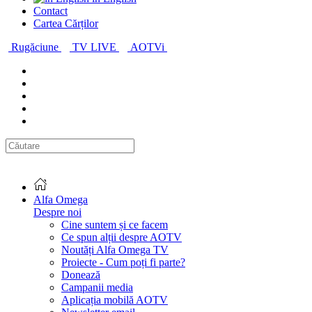
Contact
Cartea Cărților
Rugăciune
TV LIVE
AOTVi
Alfa Omega
Despre noi
Cine suntem și ce facem
Ce spun alții despre AOTV
Noutăți Alfa Omega TV
Proiecte - Cum poți fi parte?
Donează
Campanii media
Aplicația mobilă AOTV