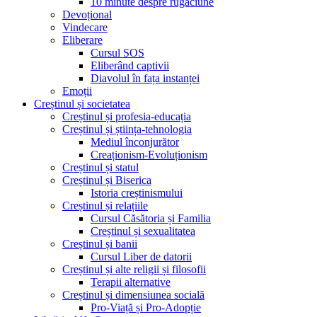
10 minute despre rugăciune
Devoțional
Vindecare
Eliberare
Cursul SOS
Eliberând captivii
Diavolul în fața instanței
Emoții
Creștinul și societatea
Creștinul și profesia-educația
Creștinul și știința-tehnologia
Mediul înconjurător
Creaționism-Evoluționism
Creștinul și statul
Creștinul și Biserica
Istoria creștinismului
Creștinul și relațiile
Cursul Căsătoria și Familia
Creștinul și sexualitatea
Creștinul și banii
Cursul Liber de datorii
Creștinul și alte religii și filosofii
Terapii alternative
Creștinul și dimensiunea socială
Pro-Viață și Pro-Adopție