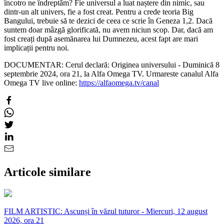
încotro ne îndreptăm? Fie universul a luat naștere din nimic, sau
dintr-un alt univers, fie a fost creat. Pentru a crede teoria Big
Bangului, trebuie să te dezici de ceea ce scrie în Geneza 1,2. Dacă
suntem doar mâzgă glorificată, nu avem niciun scop. Dar, dacă am
fost creați după asemănarea lui Dumnezeu, acest fapt are mari
implicații pentru noi.
DOCUMENTAR: Cerul declară: Originea universului - Duminică 8
septembrie 2024, ora 21, la Alfa Omega TV. Urmareste canalul Alfa
Omega TV live online:
https://alfaomega.tv/canal
Articole similare
FILM ARTISTIC: Ascunși în văzul tuturor - Miercuri, 12 august
2026, ora 21