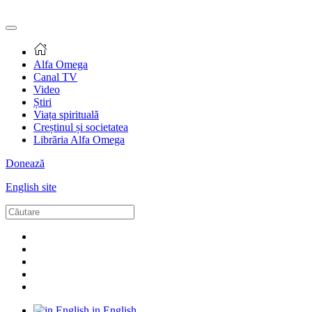
Alfa Omega
Canal TV
Video
Știri
Viața spirituală
Creștinul și societatea
Librăria Alfa Omega
Donează
English site
in English