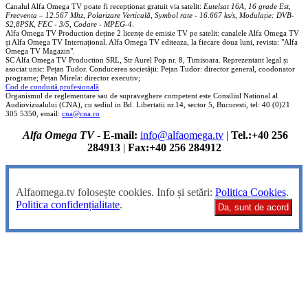
Canalul Alfa Omega TV poate fi recepționat gratuit via satelit:
Eutelsat 16A, 16 grade Est,
Frecventa – 12.567 Mhz, Polarizare
Vertica
lă, Symbol rate - 16.667 ks/s, Modulație: DVB-
S2,8PSK, FEC - 3/5, Codare - MPEG-4
.
Alfa Omega TV Production deține 2 licențe de emisie TV pe satelit: canalele Alfa Omega TV
și Alfa Omega TV Internațional. Alfa Omega TV editeaza, la fiecare doua luni, revista: "Alfa
Omega TV Magazin".
SC Alfa Omega TV Production SRL, Str Aurel Pop nr. 8, Timisoara. Reprezentant legal și
asociat unic: Pețan Tudor. Conducerea societății: Pețan Tudor: director general, coodonator
programe; Pețan Mirela: director executiv;
Cod de conduită profesională
Organismul de reglementare sau de supraveghere competent este Consiliul National al
Audiovizualului (CNA), cu sediul in Bd. Libertatii nr.14, sector 5, Bucuresti, tel: 40 (0)21
305 5350, email:
cna@cna.ro
Alfa Omega TV
-
E-mail:
info@alfaomega.tv
|
Tel.:+40 256
284913
|
Fax:+40 256 284912
Alfaomega.tv folosește cookies. Info și setări:
Politica Cookies
.
Politica confidențialitate
.
Da, sunt de acord