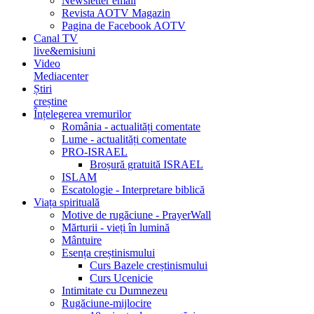
Newsletter email
Revista AOTV Magazin
Pagina de Facebook AOTV
Canal TV
live&emisiuni
Video
Mediacenter
Știri
creștine
Înțelegerea vremurilor
România - actualități comentate
Lume - actualități comentate
PRO-ISRAEL
Broșură gratuită ISRAEL
ISLAM
Escatologie - Interpretare biblică
Viața spirituală
Motive de rugăciune - PrayerWall
Mărturii - vieți în lumină
Mântuire
Esența creștinismului
Curs Bazele creștinismului
Curs Ucenicie
Intimitate cu Dumnezeu
Rugăciune-mijlocire