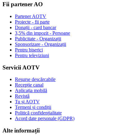
Fii partener AO
Partener AOTV
Proiecte - fii parte
Donații - card bancar
3,5% din impozit - Persoane
Publicitate - Organizații
Sponsorizare - Organizații
Pentru biserici
Pentru televiziuni
Servicii AOTV
Resurse descărcabile
Recepție canal
Aplicația mobilă
Revistă
Tu și AOTV
Termeni și condiții
Politică confidențialitate
Acord date personale (GDPR)
Alte informații