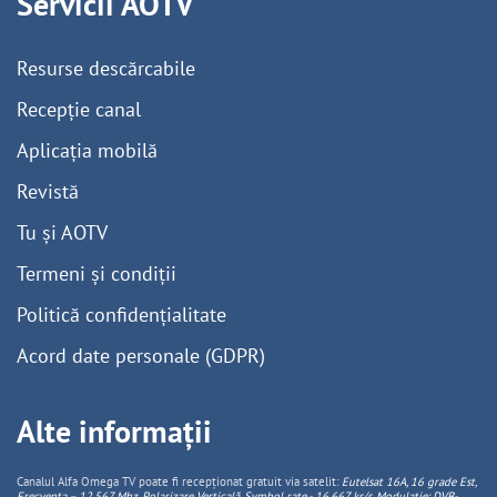
Servicii AOTV
Resurse descărcabile
Recepție canal
Aplicația mobilă
Revistă
Tu și AOTV
Termeni și condiții
Politică confidențialitate
Acord date personale (GDPR)
Alte informații
Canalul Alfa Omega TV poate fi recepționat gratuit via satelit:
Eutelsat 16A, 16 grade Est,
Frecventa – 12.567 Mhz, Polarizare
Vertica
lă, Symbol rate - 16.667 ks/s, Modulație: DVB-