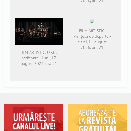
2026, ora 21
FILM ARTISTIC:
Prințesă de departe -
Marți, 11 august
2026, ora 21
FILM ARTISTIC: O stea
căzătoare - Luni, 17
august 2026, ora 21