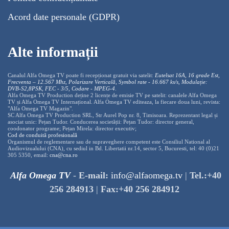
Acord date personale (GDPR)
Alte informații
Canalul Alfa Omega TV poate fi recepționat gratuit via satelit:
Eutelsat 16A, 16 grade Est,
Frecventa – 12.567 Mhz, Polarizare
Vertica
lă, Symbol rate - 16.667 ks/s, Modulație:
DVB-S2,8PSK, FEC - 3/5, Codare - MPEG-4
.
Alfa Omega TV Production deține 2 licențe de emisie TV pe satelit: canalele Alfa Omega
TV și Alfa Omega TV Internațional. Alfa Omega TV editeaza, la fiecare doua luni, revista:
"Alfa Omega TV Magazin".
SC Alfa Omega TV Production SRL, Str Aurel Pop nr. 8, Timisoara. Reprezentant legal și
asociat unic: Pețan Tudor. Conducerea societății: Pețan Tudor: director general,
coodonator programe; Pețan Mirela: director executiv;
Cod de conduită profesională
Organismul de reglementare sau de supraveghere competent este Consiliul National al
Audiovizualului (CNA), cu sediul in Bd. Libertatii nr.14, sector 5, Bucuresti, tel: 40 (0)21
305 5350, email:
cna@cna.ro
Alfa Omega TV
-
E-mail:
info@alfaomega.tv
|
Tel.:+40
256 284913
|
Fax:+40 256 284912