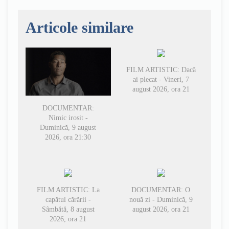
Articole similare
FILM ARTISTIC: Dacă
ai plecat - Vineri, 7
august 2026, ora 21
DOCUMENTAR:
Nimic irosit -
Duminică, 9 august
2026, ora 21:30
FILM ARTISTIC: La
DOCUMENTAR: O
capătul cărării -
nouă zi - Duminică, 9
Sâmbătă, 8 august
august 2026, ora 21
2026, ora 21