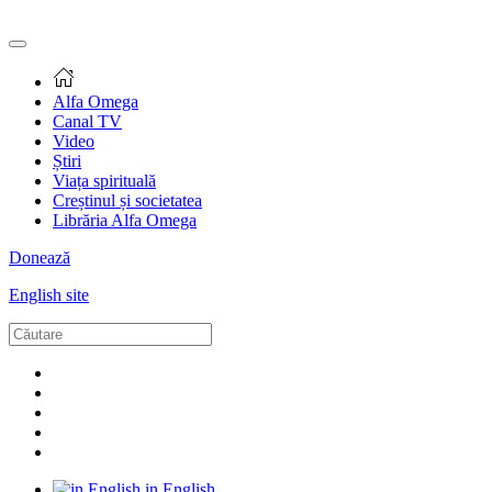
Alfa Omega
Canal TV
Video
Știri
Viața spirituală
Creștinul și societatea
Librăria Alfa Omega
Donează
English site
in English