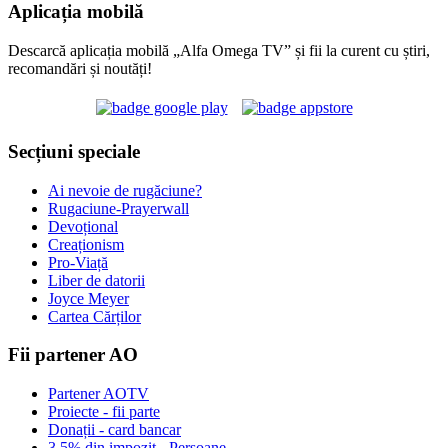
Aplicația mobilă
Descarcă aplicația mobilă „Alfa Omega TV” și fii la curent cu știri,
recomandări și noutăți!
Secțiuni speciale
Ai nevoie de rugăciune?
Rugaciune-Prayerwall
Devoțional
Creaționism
Pro-Viață
Liber de datorii
Joyce Meyer
Cartea Cărților
Fii partener AO
Partener AOTV
Proiecte - fii parte
Donații - card bancar
3,5% din impozit - Persoane