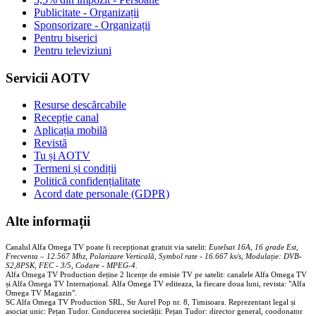
Publicitate - Organizații
Sponsorizare - Organizații
Pentru biserici
Pentru televiziuni
Servicii AOTV
Resurse descărcabile
Recepție canal
Aplicația mobilă
Revistă
Tu și AOTV
Termeni și condiții
Politică confidențialitate
Acord date personale (GDPR)
Alte informații
Canalul Alfa Omega TV poate fi recepționat gratuit via satelit:
Eutelsat 16A, 16 grade Est,
Frecventa – 12.567 Mhz, Polarizare
Vertica
lă, Symbol rate - 16.667 ks/s, Modulație: DVB-
S2,8PSK, FEC - 3/5, Codare - MPEG-4
.
Alfa Omega TV Production deține 2 licențe de emisie TV pe satelit: canalele Alfa Omega TV
și Alfa Omega TV Internațional. Alfa Omega TV editeaza, la fiecare doua luni, revista: "Alfa
Omega TV Magazin".
SC Alfa Omega TV Production SRL, Str Aurel Pop nr. 8, Timisoara. Reprezentant legal și
asociat unic: Pețan Tudor. Conducerea societății: Pețan Tudor: director general, coodonator