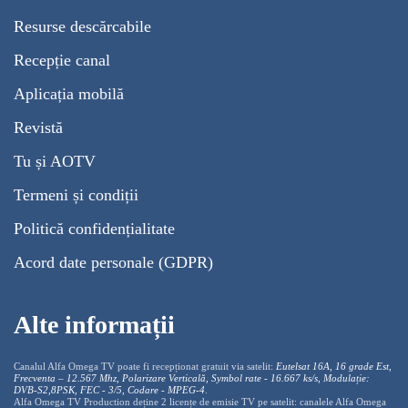
Resurse descărcabile
Recepție canal
Aplicația mobilă
Revistă
Tu și AOTV
Termeni și condiții
Politică confidențialitate
Acord date personale (GDPR)
Alte informații
Canalul Alfa Omega TV poate fi recepționat gratuit via satelit:
Eutelsat 16A, 16 grade Est,
Frecventa – 12.567 Mhz, Polarizare
Vertica
lă, Symbol rate - 16.667 ks/s, Modulație:
DVB-S2,8PSK, FEC - 3/5, Codare - MPEG-4
.
Alfa Omega TV Production deține 2 licențe de emisie TV pe satelit: canalele Alfa Omega