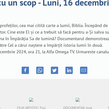
cu un scop - Luni, 16 decembr
 profeților, cea mai citită carte a lumii, Biblia. Începând d
r. Cine este El și ce a trebuit să facă pentru a-Și salva su
auna în Împărăția Sa de lumină? Documentarul demonstrează
re Cel a cărui naștere a împărțit istoria lumii în două.
ecembrie 2024, ora 21, la Alfa Omega TV. Urmareste canalu
-
FILM ARTISTIC: Fiul
DOCUMENTAR: Jock