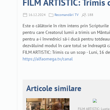
FILM ARTISTIC: Trimis 
16.12.2024
Recomandări TV
188
Este o călătorie în ritm intens prin Scripturile
pentru care Creatorul lumii a trimis un Mântuito
pentru a-i învrednici să-i ducă pentru totde
dezvăluind modul în care totul se îndreaptă căt
FILM ARTISTIC: Trimis cu un scop - Luni, 16 d
https://alfaomega.tv/canal
Articole similare
FILM ARTISTIC: Lupta 