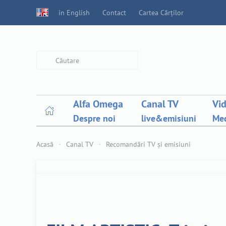
in English
Contact
Cartea Cărților
Type 2 or more characters for
results.
Alfa Omega
Canal TV
Vi
Despre noi
live&emisiuni
Med
Acasă
Canal TV
Recomandări TV și emisiuni