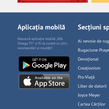
Aplicația mobilă
Secțiuni s
Descarcă aplicația mobilă „Alfa
Ai nevoie de ru
Omega TV” și fii la curent cu știri,
recomandări și noutăți!
Rugaciune-Praye
Devoțional
Creaționism
Pro-Viață
Liber de datorii
Joyce Meyer
Cartea Cărților