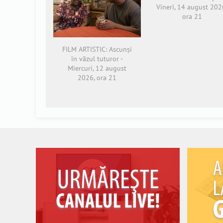
Vineri, 14 august 202
ora 21
FILM ARTISTIC: Ascunși
în văzul tuturor -
Miercuri, 12 august
2026, ora 21