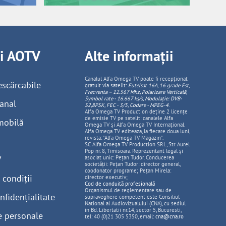
ii AOTV
Alte informații
Canalul Alfa Omega TV poate fi recepționat
escărcabile
gratuit via satelit:
Eutelsat 16A, 16 grade Est,
Frecventa – 12.567 Mhz, Polarizare
Vertica
lă,
Symbol rate - 16.667 ks/s, Modulație: DVB-
anal
S2,8PSK, FEC - 3/5, Codare - MPEG-4
.
Alfa Omega TV Production deține 2 licențe
de emisie TV pe satelit: canalele Alfa
mobilă
Omega TV și Alfa Omega TV Internațional.
Alfa Omega TV editeaza, la fiecare doua luni,
revista: "Alfa Omega TV Magazin".
SC Alfa Omega TV Production SRL, Str Aurel
Pop nr. 8, Timisoara. Reprezentant legal și
V
asociat unic: Pețan Tudor. Conducerea
societății: Pețan Tudor: director general,
coodonator programe; Pețan Mirela:
 condiții
director executiv;
Cod de conduită profesională
Organismul de reglementare sau de
nfidențialitate
supraveghere competent este Consiliul
National al Audiovizualului (CNA), cu sediul
in Bd. Libertatii nr.14, sector 5, Bucuresti,
e personale
tel: 40 (0)21 305 5350, email:
cna@cna.ro