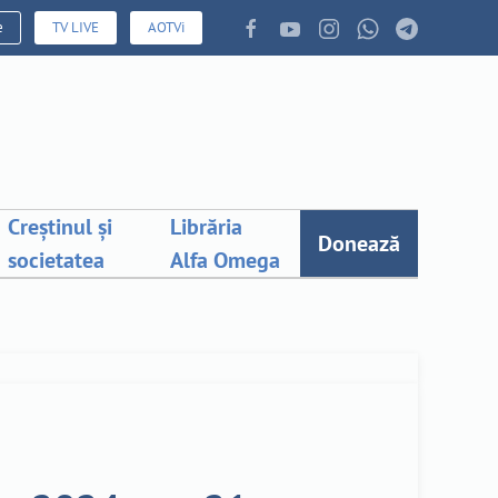
e
TV LIVE
AOTVi
Creștinul și
Librăria
Donează
societatea
Alfa Omega