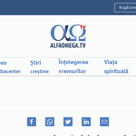
Rugăciun
Înțelegerea
Viața
deo
Știri
vremurilor
spirituală
iacenter
creștine