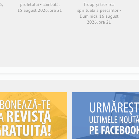
6,
profetului - Sâmbătă,
Troup și trezirea
15 august 2026, ora 21
spirituală a pescarilor -
Duminică, 16 august
2026, ora 21