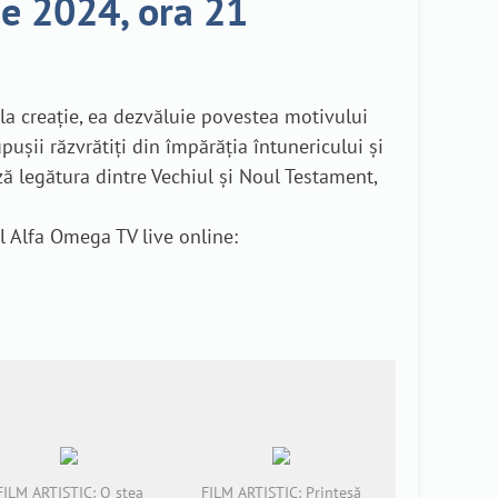
ie 2024, ora 21
e la creație, ea dezvăluie povestea motivului
pușii răzvrătiți din împărăția întunericului și
 legătura dintre Vechiul și Noul Testament,
l Alfa Omega TV live online:
FILM ARTISTIC: O stea
FILM ARTISTIC: Prințesă