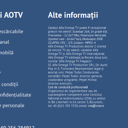
ii AOTV
Alte informații
Canalul Alfa Omega TV poate fi recepționat
escărcabile
gratuit via satelit:
Eutelsat 16A, 16 grade Est,
Frecventa – 12.567 Mhz, Polarizare
Vertica
lă,
Symbol rate - 16.667 ks/s, Modulație: DVB-
anal
S2,8PSK, FEC - 3/5, Codare - MPEG-4
.
Alfa Omega TV Production deține 2 licențe
de emisie TV pe satelit: canalele Alfa
mobilă
Omega TV și Alfa Omega TV Internațional.
Alfa Omega TV editeaza, la fiecare doua luni,
revista: "Alfa Omega TV Magazin".
SC Alfa Omega TV Production SRL, Str Aurel
Pop nr. 8, Timisoara. Reprezentant legal și
V
asociat unic: Pețan Tudor. Conducerea
societății: Pețan Tudor: director general,
coodonator programe; Pețan Mirela:
 condiții
director executiv;
Cod de conduită profesională
Organismul de reglementare sau de
nfidențialitate
supraveghere competent este Consiliul
National al Audiovizualului (CNA), cu sediul
in Bd. Libertatii nr.14, sector 5, Bucuresti,
e personale
tel: 40 (0)21 305 5350, email:
cna@cna.ro
+40 256 284912