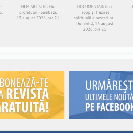
-
FILM ARTISTIC: Fiul
DOCUMENTAR: Jock
6,
profetului - Sâmbătă,
Troup și trezirea
15 august 2026, ora 21
spirituală a pescarilor -
Duminică, 16 august
2026, ora 21