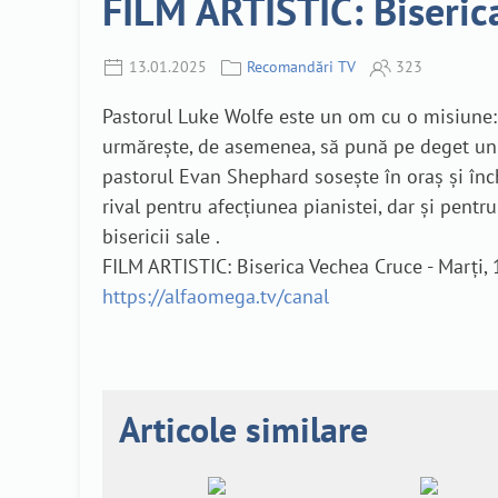
FILM ARTISTIC: Biserica
13.01.2025
Recomandări TV
323
Pastorul Luke Wolfe este un om cu o misiune: să
urmărește, de asemenea, să pună pe deget un ine
pastorul Evan Shephard sosește în oraș și înc
rival pentru afecțiunea pianistei, dar și pentr
bisericii sale .
FILM ARTISTIC: Biserica Vechea Cruce - Marți,
https://alfaomega.tv/canal
Articole similare