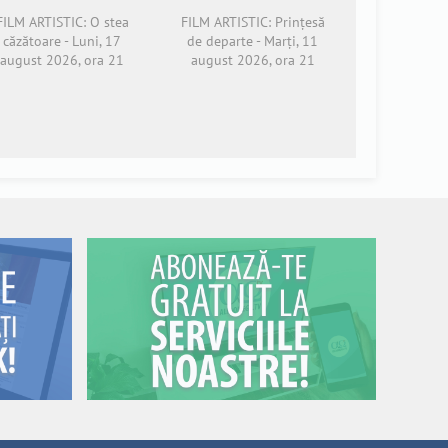
FILM ARTISTIC: O stea
FILM ARTISTIC: Prințesă
căzătoare - Luni, 17
de departe - Marți, 11
august 2026, ora 21
august 2026, ora 21