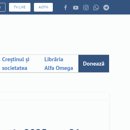
e
TV LIVE
AOTVi
Creștinul și
Librăria
Donează
societatea
Alfa Omega