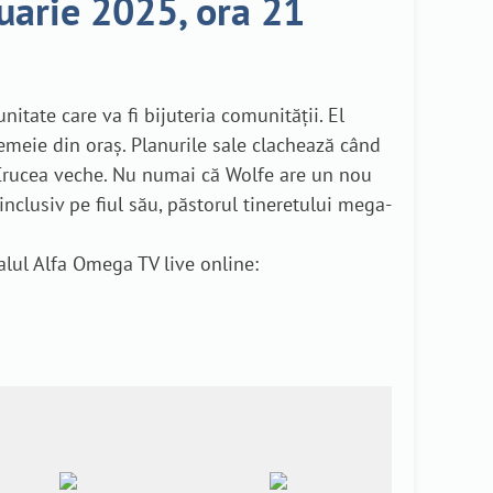
uarie 2025, ora 21
itate care va fi bijuteria comunității. El
femeie din oraș. Planurile sale clachează când
a Crucea veche. Nu numai că Wolfe are un nou
inclusiv pe fiul său, păstorul tineretului mega-
alul Alfa Omega TV live online: