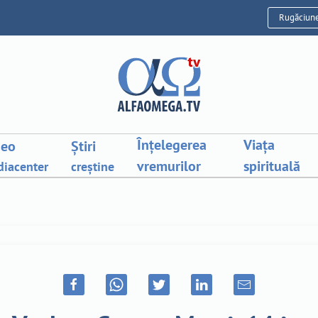
Rugăciun
Înțelegerea
Viața
deo
Știri
vremurilor
spirituală
iacenter
creștine