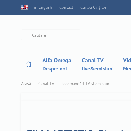
in English
Contact
Cartea Cărților
Type 2 or more characters for
results.
Alfa Omega
Canal TV
Vi
Despre noi
live&emisiuni
Med
Acasă
Canal TV
Recomandări TV și emisiuni