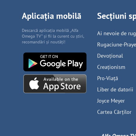
Aplicația mobilă
Secțiuni s
Descarcă aplicația mobilă „Alfa
Ai nevoie de ru
Omega TV” și fii la curent cu știri,
recomandări și noutăți!
Rugaciune-Praye
Devoțional
Creaționism
Pro-Viață
Liber de datorii
Joyce Meyer
Cartea Cărților
Alfa Omega TV