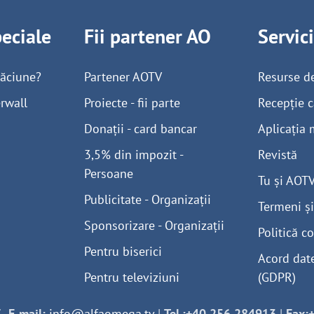
peciale
Fii partener AO
Servic
găciune?
Partener AOTV
Resurse d
rwall
Proiecte - fii parte
Recepție c
Donații - card bancar
Aplicația 
3,5% din impozit -
Revistă
Persoane
Tu și AOT
Publicitate - Organizații
Termeni și
Sponsorizare - Organizații
Politică co
Pentru biserici
Acord dat
Pentru televiziuni
(GDPR)
-
E-mail:
info@alfaomega.tv
|
Tel.:+40 256 284913
|
Fax: