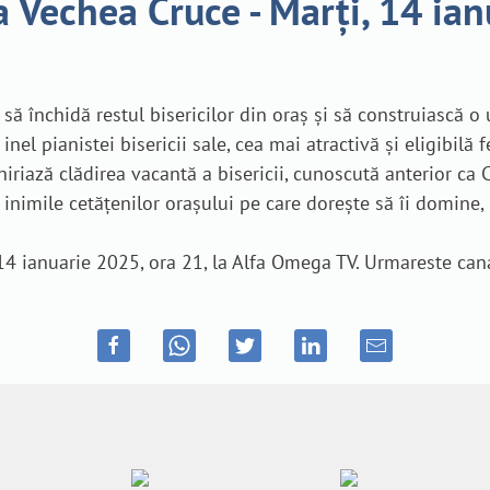
 Vechea Cruce - Marți, 14 ian
 închidă restul bisericilor din oraș și să construiască o un
l pianistei bisericii sale, cea mai atractivă și eligibilă 
hiriază clădirea vacantă a bisericii, cunoscută anterior c
u inimile cetățenilor orașului pe care dorește să îi domine, 
 14 ianuarie 2025, ora 21, la Alfa Omega TV. Urmareste can