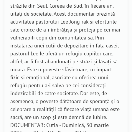
străzile din Seul, Coreea de Sud, în fiecare an,
uitați de societate. Acest documentar prezintă
activitatea pastorului Lee Jong-rak și eforturile
sale eroice de a-i îmbrățișa și proteja pe cei mai
vulnerabili copii din comunitatea sa. Prin
instalarea unei cutii de depozitare în fața casei,
pastorul Lee le oferă un refugiu copiilor care,
altfel, ar fi fost abandonați pe străzi și lăsați să
moară. Este o poveste sfâșietoare, cu impact
fizic și emoțional, asociate cu oferirea unui
refugiu pentru a-i salva pe cei considerați
indezirabili de către societate. Dar este, de
asemenea, o poveste dătătoare de speranță și o
celebrare a realității că fiecare viață umană este
sacră, are un scop și este demnă de iubire.
DOCUMENTAR: Cutia - Duminică, 30 martie