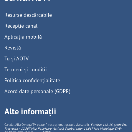
Resurse descărcabile
Recepție canal
Aplicația mobilă
Revistă
Tu și AOTV
Termeni și condiții
Politică confidențialitate
Acord date personale (GDPR)
Alte informații
Canalul Alfa Omega TV poate fi recepționat gratuit via satelit:
Eutelsat 16A, 16 grade Est,
Frecventa – 12.567 Mhz, Polarizare
Vertica
lă, Symbol rate - 16.667 ks/s, Modulație: DVB-