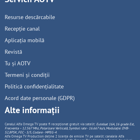
Resurse descărcabile
Recepție canal
Aplicația mobilă
Revistă
Tu și AOTV
Termeni și condiții
Politică confidențialitate
Acord date personale (GDPR)
Alte informații
Canalul Alfa Omega TV poate fi recepționat gratuit via satelit:
Eutelsat 16A, 16 grade Est,
Frecventa – 12.567 Mhz, Polarizare
Vertica
lă, Symbol rate - 16.667 ks/s, Modulație: DVB-
S2,8PSK, FEC - 3/5, Codare - MPEG-4
.
Alfa Omega TV Production deține 2 licențe de emisie TV pe satelit: canalele Alfa