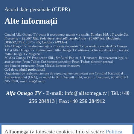
Acord date personale (GDPR)
Alte informații
Canalul Alfa Omega TV poate fi recepționat gratuit via satelit:
Eutelsat 16A, 16 grade Est,
Frecventa – 12.567 Mhz, Polarizare
Vertica
lă, Symbol rate - 16.667 ks/s, Modulație:
DVB-S2,8PSK, FEC - 3/5, Codare - MPEG-4
.
Alfa Omega TV Production deține 2 licențe de emisie TV pe satelit: canalele Alfa Omega
TV și Alfa Omega TV Internațional. Alfa Omega TV editeaza, la fiecare doua luni, revista:
"Alfa Omega TV Magazin".
SC Alfa Omega TV Production SRL, Str Aurel Pop nr. 8, Timisoara. Reprezentant legal și
asociat unic: Pețan Tudor. Conducerea societății: Pețan Tudor: director general,
coodonator programe; Pețan Mirela: director executiv;
Cod de conduită profesională
Organismul de reglementare sau de supraveghere competent este Consiliul National al
Audiovizualului (CNA), cu sediul in Bd. Libertatii nr.14, sector 5, Bucuresti, tel: 40 (0)21
305 5350, email:
cna@cna.ro
Alfa Omega TV
-
E-mail:
info@alfaomega.tv
|
Tel.:+40
256 284913
|
Fax:+40 256 284912
Alfaomega.tv folosește cookies. Info și setări:
Politica