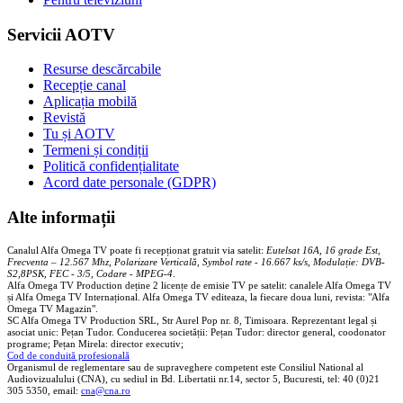
Servicii AOTV
Resurse descărcabile
Recepție canal
Aplicația mobilă
Revistă
Tu și AOTV
Termeni și condiții
Politică confidențialitate
Acord date personale (GDPR)
Alte informații
Canalul Alfa Omega TV poate fi recepționat gratuit via satelit:
Eutelsat 16A, 16 grade Est,
Frecventa – 12.567 Mhz, Polarizare
Vertica
lă, Symbol rate - 16.667 ks/s, Modulație: DVB-
S2,8PSK, FEC - 3/5, Codare - MPEG-4
.
Alfa Omega TV Production deține 2 licențe de emisie TV pe satelit: canalele Alfa Omega TV
și Alfa Omega TV Internațional. Alfa Omega TV editeaza, la fiecare doua luni, revista: "Alfa
Omega TV Magazin".
SC Alfa Omega TV Production SRL, Str Aurel Pop nr. 8, Timisoara. Reprezentant legal și
asociat unic: Pețan Tudor. Conducerea societății: Pețan Tudor: director general, coodonator
programe; Pețan Mirela: director executiv;
Cod de conduită profesională
Organismul de reglementare sau de supraveghere competent este Consiliul National al
Audiovizualului (CNA), cu sediul in Bd. Libertatii nr.14, sector 5, Bucuresti, tel: 40 (0)21
305 5350, email:
cna@cna.ro