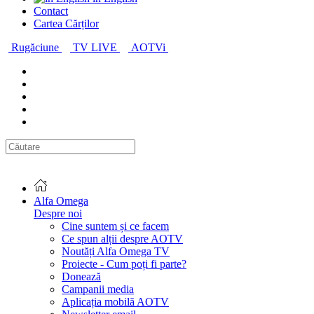
Contact
Cartea Cărților
Rugăciune
TV LIVE
AOTVi
Alfa Omega
Despre noi
Cine suntem și ce facem
Ce spun alții despre AOTV
Noutăți Alfa Omega TV
Proiecte - Cum poți fi parte?
Donează
Campanii media
Aplicația mobilă AOTV