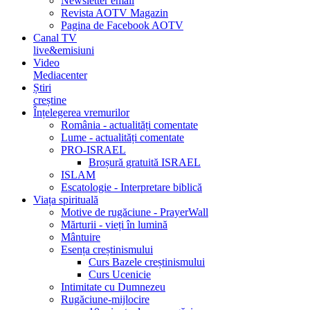
Newsletter email
Revista AOTV Magazin
Pagina de Facebook AOTV
Canal TV
live&emisiuni
Video
Mediacenter
Știri
creștine
Înțelegerea vremurilor
România - actualități comentate
Lume - actualități comentate
PRO-ISRAEL
Broșură gratuită ISRAEL
ISLAM
Escatologie - Interpretare biblică
Viața spirituală
Motive de rugăciune - PrayerWall
Mărturii - vieți în lumină
Mântuire
Esența creștinismului
Curs Bazele creștinismului
Curs Ucenicie
Intimitate cu Dumnezeu
Rugăciune-mijlocire