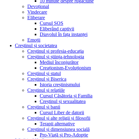
10 minute despre rugăciune
Devoțional
Vindecare
Eliberare
Cursul SOS
Eliberând captivii
Diavolul în fața instanței
Emoții
Creștinul și societatea
Creștinul și profesia-educația
Creștinul și știința-tehnologia
Mediul înconjurător
Creaționism-Evoluționism
Creștinul și statul
Creștinul și Biserica
Istoria creștinismului
Creștinul și relațiile
Cursul Căsătoria și Familia
Creștinul și sexualitatea
Creștinul și banii
Cursul Liber de datorii
Creștinul și alte religii și filosofii
Terapii alternative
Creștinul și dimensiunea socială
Pro-Viață și Pro-Adopție