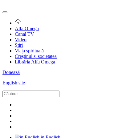
Alfa Omega
Canal TV
Video
Știri
Viața spirituală
Creștinul și societatea
Librăria Alfa Omega
Donează
English site
in English