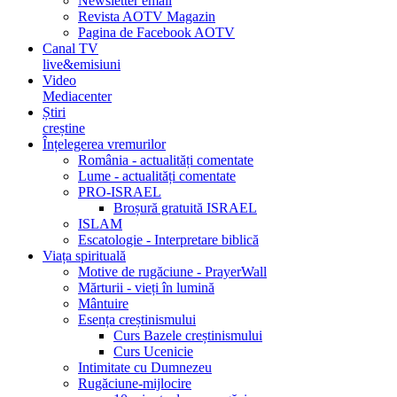
Newsletter email
Revista AOTV Magazin
Pagina de Facebook AOTV
Canal TV
live&emisiuni
Video
Mediacenter
Știri
creștine
Înțelegerea vremurilor
România - actualități comentate
Lume - actualități comentate
PRO-ISRAEL
Broșură gratuită ISRAEL
ISLAM
Escatologie - Interpretare biblică
Viața spirituală
Motive de rugăciune - PrayerWall
Mărturii - vieți în lumină
Mântuire
Esența creștinismului
Curs Bazele creștinismului
Curs Ucenicie
Intimitate cu Dumnezeu
Rugăciune-mijlocire