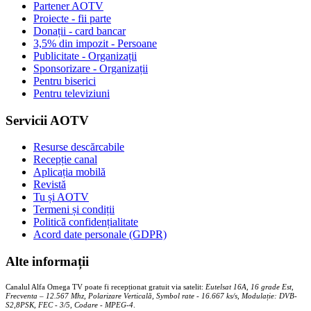
Partener AOTV
Proiecte - fii parte
Donații - card bancar
3,5% din impozit - Persoane
Publicitate - Organizații
Sponsorizare - Organizații
Pentru biserici
Pentru televiziuni
Servicii AOTV
Resurse descărcabile
Recepție canal
Aplicația mobilă
Revistă
Tu și AOTV
Termeni și condiții
Politică confidențialitate
Acord date personale (GDPR)
Alte informații
Canalul Alfa Omega TV poate fi recepționat gratuit via satelit:
Eutelsat 16A, 16 grade Est,
Frecventa – 12.567 Mhz, Polarizare
Vertica
lă, Symbol rate - 16.667 ks/s, Modulație: DVB-
S2,8PSK, FEC - 3/5, Codare - MPEG-4
.