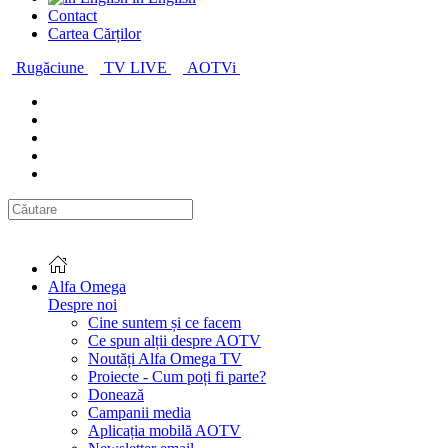
Contact
Cartea Cărților
Rugăciune
TV LIVE
AOTVi
Alfa Omega
Despre noi
Cine suntem și ce facem
Ce spun alții despre AOTV
Noutăți Alfa Omega TV
Proiecte - Cum poți fi parte?
Donează
Campanii media
Aplicația mobilă AOTV