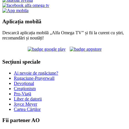
Aplicația mobilă
Descarcă aplicația mobilă „Alfa Omega TV” și fii la curent cu știri,
recomandări și noutăți!
Secțiuni speciale
Ai nevoie de rugăciune?
Rugaciune-Prayerwall
Devoțional
Creaționism
Pro-Viață
Liber de datorii
Joyce Meyer
Cartea Cărților
Fii partener AO