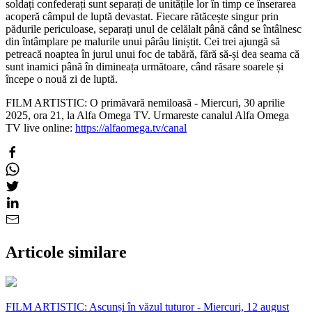
soldați confederați sunt separați de unitățile lor în timp ce înserarea
acoperă câmpul de luptă devastat. Fiecare rătăcește singur prin
pădurile periculoase, separați unul de celălalt până când se întâlnesc
din întâmplare pe malurile unui pârâu liniștit. Cei trei ajungă să
petreacă noaptea în jurul unui foc de tabără, fără să-și dea seama că
sunt inamici până în dimineața următoare, când răsare soarele și
începe o nouă zi de luptă.
FILM ARTISTIC: O primăvară nemiloasă - Miercuri, 30 aprilie
2025, ora 21, la Alfa Omega TV. Urmareste canalul Alfa Omega
TV live online:
https://alfaomega.tv/canal
Articole similare
FILM ARTISTIC: Ascunși în văzul tuturor - Miercuri, 12 august