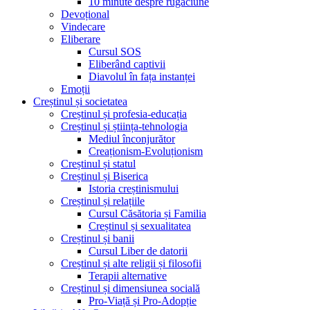
10 minute despre rugăciune
Devoțional
Vindecare
Eliberare
Cursul SOS
Eliberând captivii
Diavolul în fața instanței
Emoții
Creștinul și societatea
Creștinul și profesia-educația
Creștinul și știința-tehnologia
Mediul înconjurător
Creaționism-Evoluționism
Creștinul și statul
Creștinul și Biserica
Istoria creștinismului
Creștinul și relațiile
Cursul Căsătoria și Familia
Creștinul și sexualitatea
Creștinul și banii
Cursul Liber de datorii
Creștinul și alte religii și filosofii
Terapii alternative
Creștinul și dimensiunea socială
Pro-Viață și Pro-Adopție