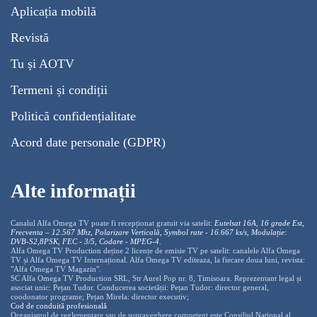
Aplicația mobilă
Revistă
Tu și AOTV
Termeni și condiții
Politică confidențialitate
Acord date personale (GDPR)
Alte informații
Canalul Alfa Omega TV poate fi recepționat gratuit via satelit:
Eutelsat 16A, 16 grade Est,
Frecventa – 12.567 Mhz, Polarizare
Vertica
lă, Symbol rate - 16.667 ks/s, Modulație:
DVB-S2,8PSK, FEC - 3/5, Codare - MPEG-4
.
Alfa Omega TV Production deține 2 licențe de emisie TV pe satelit: canalele Alfa Omega
TV și Alfa Omega TV Internațional. Alfa Omega TV editeaza, la fiecare doua luni, revista:
"Alfa Omega TV Magazin".
SC Alfa Omega TV Production SRL, Str Aurel Pop nr. 8, Timisoara. Reprezentant legal și
asociat unic: Pețan Tudor. Conducerea societății: Pețan Tudor: director general,
coodonator programe; Pețan Mirela: director executiv;
Cod de conduită profesională
Organismul de reglementare sau de supraveghere competent este Consiliul National al