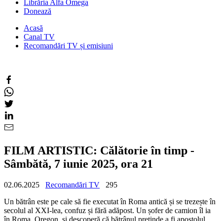
Librăria Alfa Omega
Donează
Acasă
Canal TV
Recomandări TV și emisiuni
FILM ARTISTIC: Călătorie în timp -
Sâmbătă, 7 iunie 2025, ora 21
02.06.2025
Recomandări TV
295
Un bătrân este pe cale să fie executat în Roma antică și se trezește în
secolul al XXI-lea, confuz și fără adăpost. Un șofer de camion îl ia
în Roma, Oregon, și descoperă că bătrânul pretinde a fi apostolul