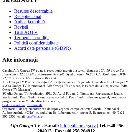
Resurse descărcabile
Recepție canal
Aplicația mobilă
Revistă
Tu și AOTV
Termeni și condiții
Politică confidențialitate
Acord date personale (GDPR)
Alte informații
Canalul Alfa Omega TV poate fi recepționat gratuit via satelit:
Eutelsat 16A, 16 grade Est,
Frecventa – 12.567 Mhz, Polarizare
Vertica
lă, Symbol rate - 16.667 ks/s, Modulație: DVB-
S2,8PSK, FEC - 3/5, Codare - MPEG-4
.
Alfa Omega TV Production deține 2 licențe de emisie TV pe satelit: canalele Alfa Omega TV
și Alfa Omega TV Internațional. Alfa Omega TV editeaza, la fiecare doua luni, revista: "Alfa
Omega TV Magazin".
SC Alfa Omega TV Production SRL, Str Aurel Pop nr. 8, Timisoara. Reprezentant legal și
asociat unic: Pețan Tudor. Conducerea societății: Pețan Tudor: director general, coodonator
programe; Pețan Mirela: director executiv;
Cod de conduită profesională
Organismul de reglementare sau de supraveghere competent este Consiliul National al
Audiovizualului (CNA), cu sediul in Bd. Libertatii nr.14, sector 5, Bucuresti, tel: 40 (0)21
305 5350, email:
cna@cna.ro
Alfa Omega TV
-
E-mail:
info@alfaomega.tv
|
Tel.:+40 256
284913
|
Fax:+40 256 284912