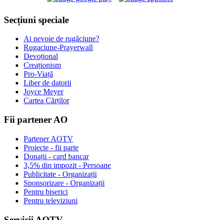
Secțiuni speciale
Ai nevoie de rugăciune?
Rugaciune-Prayerwall
Devoțional
Creaționism
Pro-Viață
Liber de datorii
Joyce Meyer
Cartea Cărților
Fii partener AO
Partener AOTV
Proiecte - fii parte
Donații - card bancar
3,5% din impozit - Persoane
Publicitate - Organizații
Sponsorizare - Organizații
Pentru biserici
Pentru televiziuni
Servicii AOTV