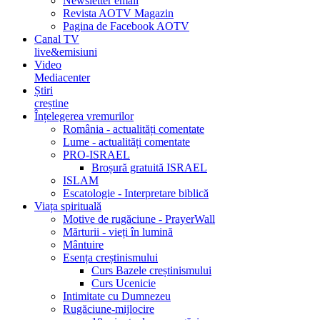
Newsletter email
Revista AOTV Magazin
Pagina de Facebook AOTV
Canal TV
live&emisiuni
Video
Mediacenter
Știri
creștine
Înțelegerea vremurilor
România - actualități comentate
Lume - actualități comentate
PRO-ISRAEL
Broșură gratuită ISRAEL
ISLAM
Escatologie - Interpretare biblică
Viața spirituală
Motive de rugăciune - PrayerWall
Mărturii - vieți în lumină
Mântuire
Esența creștinismului
Curs Bazele creștinismului
Curs Ucenicie
Intimitate cu Dumnezeu
Rugăciune-mijlocire