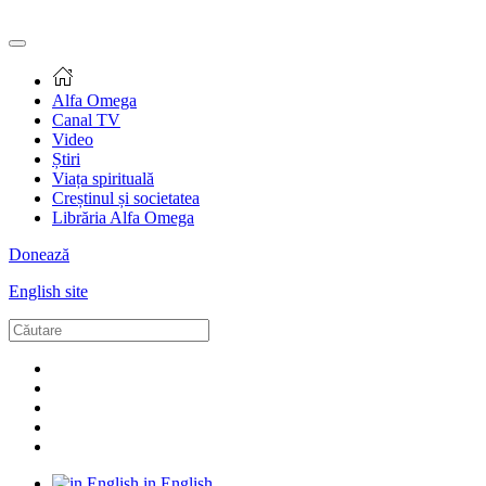
Alfa Omega
Canal TV
Video
Știri
Viața spirituală
Creștinul și societatea
Librăria Alfa Omega
Donează
English site
in English