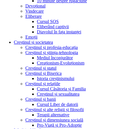
10 minute despre rugăciune
Devoțional
Vindecare
Eliberare
Cursul SOS
Eliberând captivii
Diavolul în fața instanței
Emoții
Creștinul și societatea
Creștinul și profesia-educația
Creștinul și știința-tehnologia
Mediul înconjurător
Creaționism-Evoluționism
Creștinul și statul
Creștinul și Biserica
Istoria creștinismului
Creștinul și relațiile
Cursul Căsătoria și Familia
Creștinul și sexualitatea
Creștinul și banii
Cursul Liber de datorii
Creștinul și alte religii și filosofii
Terapii alternative
Creștinul și dimensiunea socială
Pro-Viață și Pro-Adopție