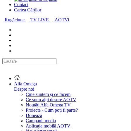
Contact
Cartea Cărților
Rugăciune
TV LIVE
AOTVi
Alfa Omega
Despre noi
Cine suntem și ce facem
Ce spun alții despre AOTV
Noutăți Alfa Omega TV
Proiecte - Cum poți fi parte?
Donează
Campanii media
Aplicația mobilă AOTV