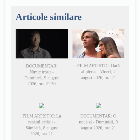
Articole similare
FILM ARTISTIC: Dacă
DOCUMENTAR:
ai plecat - Vineri, 7
Nimic irosit -
august 2026, ora 21
Duminică, 9 august
2026, ora 21:30
FILM ARTISTIC: La
DOCUMENTAR: O
capătul cărării -
nouă zi - Duminică, 9
Sâmbătă, 8 august
august 2026, ora 21
2026, ora 21