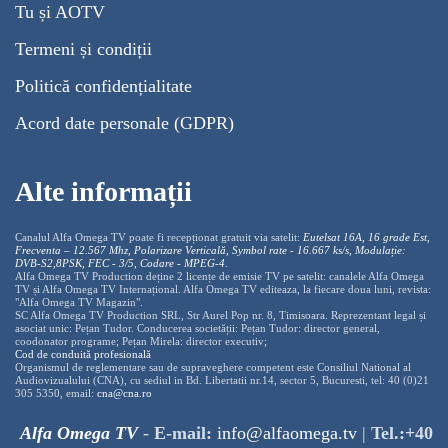
Tu și AOTV
Termeni și condiții
Politică confidențialitate
Acord date personale (GDPR)
Alte informații
Canalul Alfa Omega TV poate fi recepționat gratuit via satelit:
Eutelsat 16A, 16 grade Est,
Frecventa – 12.567 Mhz, Polarizare
Vertica
lă, Symbol rate - 16.667 ks/s, Modulație:
DVB-S2,8PSK, FEC - 3/5, Codare - MPEG-4
.
Alfa Omega TV Production deține 2 licențe de emisie TV pe satelit: canalele Alfa Omega
TV și Alfa Omega TV Internațional. Alfa Omega TV editeaza, la fiecare doua luni, revista:
"Alfa Omega TV Magazin".
SC Alfa Omega TV Production SRL, Str Aurel Pop nr. 8, Timisoara. Reprezentant legal și
asociat unic: Pețan Tudor. Conducerea societății: Pețan Tudor: director general,
coodonator programe; Pețan Mirela: director executiv;
Cod de conduită profesională
Organismul de reglementare sau de supraveghere competent este Consiliul National al
Audiovizualului (CNA), cu sediul in Bd. Libertatii nr.14, sector 5, Bucuresti, tel: 40 (0)21
305 5350, email:
cna@cna.ro
Alfa Omega TV
-
E-mail:
info@alfaomega.tv
|
Tel.:+40