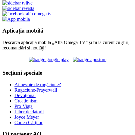
Aplicația mobilă
Descarcă aplicația mobilă „Alfa Omega TV” și fii la curent cu știri,
recomandări și noutăți!
Secțiuni speciale
Ai nevoie de rugăciune?
Rugaciune-Prayerwall
Devoțional
Creaționism
Pro-Viață
Liber de datorii
Joyce Meyer
Cartea Cărților
Fii partener AO