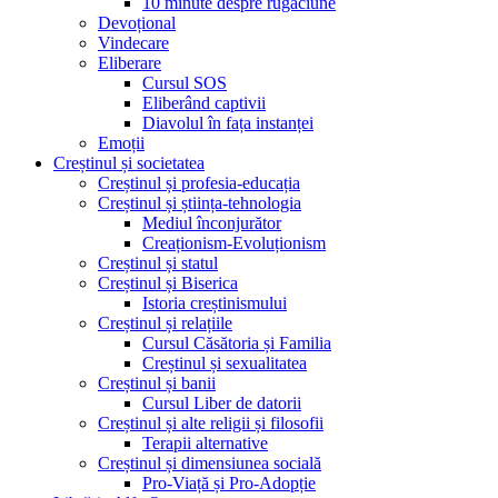
10 minute despre rugăciune
Devoțional
Vindecare
Eliberare
Cursul SOS
Eliberând captivii
Diavolul în fața instanței
Emoții
Creștinul și societatea
Creștinul și profesia-educația
Creștinul și știința-tehnologia
Mediul înconjurător
Creaționism-Evoluționism
Creștinul și statul
Creștinul și Biserica
Istoria creștinismului
Creștinul și relațiile
Cursul Căsătoria și Familia
Creștinul și sexualitatea
Creștinul și banii
Cursul Liber de datorii
Creștinul și alte religii și filosofii
Terapii alternative
Creștinul și dimensiunea socială
Pro-Viață și Pro-Adopție