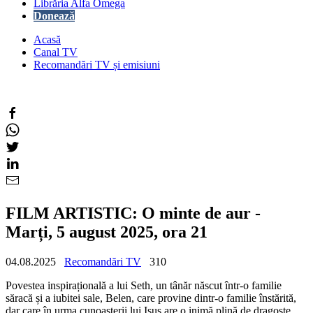
Librăria Alfa Omega
Donează
Acasă
Canal TV
Recomandări TV și emisiuni
FILM ARTISTIC: O minte de aur -
Marți, 5 august 2025, ora 21
04.08.2025
Recomandări TV
310
Povestea inspirațională a lui Seth, un tânăr născut într-o familie
săracă și a iubitei sale, Belen, care provine dintr-o familie înstărită,
dar care în urma cunoașterii lui Isus are o inimă plină de dragoste