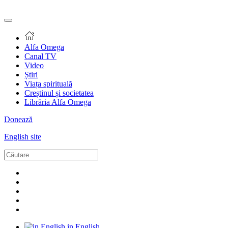
Alfa Omega
Canal TV
Video
Știri
Viața spirituală
Creștinul și societatea
Librăria Alfa Omega
Donează
English site
in English