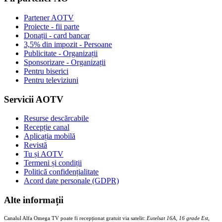
Partener AOTV
Proiecte - fii parte
Donații - card bancar
3,5% din impozit - Persoane
Publicitate - Organizații
Sponsorizare - Organizații
Pentru biserici
Pentru televiziuni
Servicii AOTV
Resurse descărcabile
Recepție canal
Aplicația mobilă
Revistă
Tu și AOTV
Termeni și condiții
Politică confidențialitate
Acord date personale (GDPR)
Alte informații
Canalul Alfa Omega TV poate fi recepționat gratuit via satelit:
Eutelsat 16A, 16 grade Est,