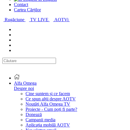
Contact
Cartea Cărților
Rugăciune
TV LIVE
AOTVi
Alfa Omega
Despre noi
Cine suntem și ce facem
Ce spun alții despre AOTV
Noutăți Alfa Omega TV
Proiecte - Cum poți fi parte?
Donează
Campanii media
Aplicația mobilă AOTV