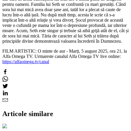
pentru oameni. Familia lui Seth se confruntă cu mari greutăți. Când
sora lui mai mică avea doar șase ani, tatăl lor a plecat să caute de
lucru într-o altă țară. Nu după mult timp, acesta le scrie că s-a
implicat într-o altă relație și vrea divorț. Șocul provocat de această
veste o cufundă pe mama lor într-o depresiune profundă, iar ulterior
moare. Acum, Seth este singur și trebuie să aibă grijă atât de el, cât și
de sora lui mai mică. Tăria de caracter al lui Seth și trăirea după
principiile divine demonstrează valoarea încrederii în Dumnezeu.
FILM ARTISTIC: O minte de aur - Marți, 5 august 2025, ora 21, la
Alfa Omega TV. Urmareste canalul Alfa Omega TV live online:
https://alfaomega.tv/canal
Articole similare