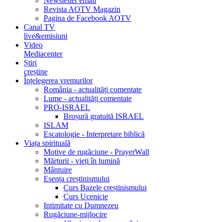
Newsletter email
Revista AOTV Magazin
Pagina de Facebook AOTV
Canal TV
live&emisiuni
Video
Mediacenter
Știri
creștine
Înțelegerea vremurilor
România - actualități comentate
Lume - actualități comentate
PRO-ISRAEL
Broșură gratuită ISRAEL
ISLAM
Escatologie - Interpretare biblică
Viața spirituală
Motive de rugăciune - PrayerWall
Mărturii - vieți în lumină
Mântuire
Esența creștinismului
Curs Bazele creștinismului
Curs Ucenicie
Intimitate cu Dumnezeu
Rugăciune-mijlocire