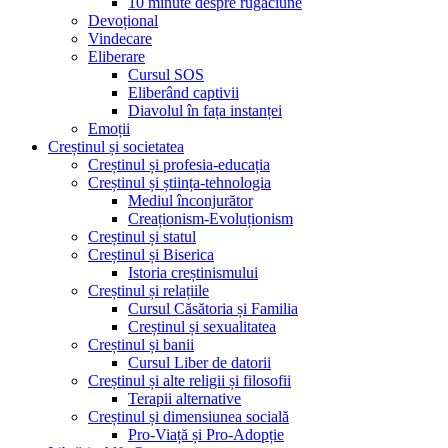
10 minute despre rugăciune
Devoțional
Vindecare
Eliberare
Cursul SOS
Eliberând captivii
Diavolul în fața instanței
Emoții
Creștinul și societatea
Creștinul și profesia-educația
Creștinul și știința-tehnologia
Mediul înconjurător
Creaționism-Evoluționism
Creștinul și statul
Creștinul și Biserica
Istoria creștinismului
Creștinul și relațiile
Cursul Căsătoria și Familia
Creștinul și sexualitatea
Creștinul și banii
Cursul Liber de datorii
Creștinul și alte religii și filosofii
Terapii alternative
Creștinul și dimensiunea socială
Pro-Viață și Pro-Adopție