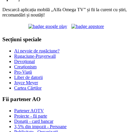
Descarcă aplicația mobilă „Alfa Omega TV” și fii la curent cu știri,
recomandări și noutăți!
Secțiuni speciale
Ai nevoie de rugăciune?
Rugaciune-Prayerwall
Devoțional
Creaționism
Pro-Viață
Liber de datorii
Joyce Meyer
Cartea Cărților
Fii partener AO
Partener AOTV
Proiecte - fii parte
Donații - card bancar
3,5% din impozit - Persoane
Publicitate - Organizații