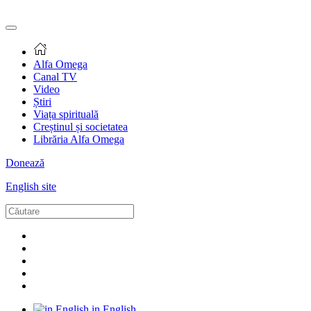
Alfa Omega
Canal TV
Video
Știri
Viața spirituală
Creștinul și societatea
Librăria Alfa Omega
Donează
English site
in English