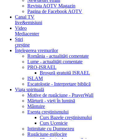
Newsletter email
Revista AOTV Magazin
Pagina de Facebook AOTV
Canal TV
live&emisiuni
Video
Mediacenter
Știri
creștine
Înțelegerea vremurilor
România - actualități comentate
Lume - actualități comentate
PRO-ISRAEL
Broșură gratuită ISRAEL
ISLAM
Escatologie - Interpretare biblică
Viața spirituală
Motive de rugăciune - PrayerWall
Mărturii - vieți în lumină
Mântuire
Esența creștinismului
Curs Bazele creștinismului
Curs Ucenicie
Intimitate cu Dumnezeu
Rugăciune-mijlocire