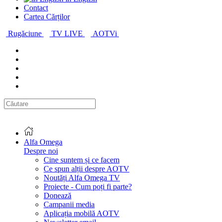
Contact
Cartea Cărților
Rugăciune
TV LIVE
AOTVi
Alfa Omega
Despre noi
Cine suntem și ce facem
Ce spun alții despre AOTV
Noutăți Alfa Omega TV
Proiecte - Cum poți fi parte?
Donează
Campanii media
Aplicația mobilă AOTV