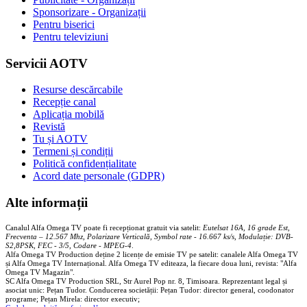
Sponsorizare - Organizații
Pentru biserici
Pentru televiziuni
Servicii AOTV
Resurse descărcabile
Recepție canal
Aplicația mobilă
Revistă
Tu și AOTV
Termeni și condiții
Politică confidențialitate
Acord date personale (GDPR)
Alte informații
Canalul Alfa Omega TV poate fi recepționat gratuit via satelit:
Eutelsat 16A, 16 grade Est,
Frecventa – 12.567 Mhz, Polarizare
Vertica
lă, Symbol rate - 16.667 ks/s, Modulație: DVB-
S2,8PSK, FEC - 3/5, Codare - MPEG-4
.
Alfa Omega TV Production deține 2 licențe de emisie TV pe satelit: canalele Alfa Omega TV
și Alfa Omega TV Internațional. Alfa Omega TV editeaza, la fiecare doua luni, revista: "Alfa
Omega TV Magazin".
SC Alfa Omega TV Production SRL, Str Aurel Pop nr. 8, Timisoara. Reprezentant legal și
asociat unic: Pețan Tudor. Conducerea societății: Pețan Tudor: director general, coodonator
programe; Pețan Mirela: director executiv;