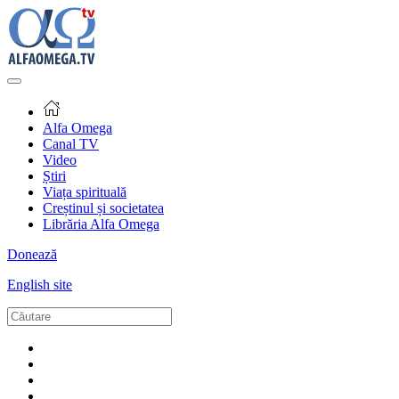
Alfa Omega
Canal TV
Video
Știri
Viața spirituală
Creștinul și societatea
Librăria Alfa Omega
Donează
English site