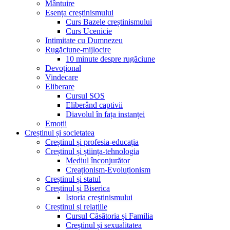
Mântuire
Esența creștinismului
Curs Bazele creștinismului
Curs Ucenicie
Intimitate cu Dumnezeu
Rugăciune-mijlocire
10 minute despre rugăciune
Devoțional
Vindecare
Eliberare
Cursul SOS
Eliberând captivii
Diavolul în fața instanței
Emoții
Creștinul și societatea
Creștinul și profesia-educația
Creștinul și știința-tehnologia
Mediul înconjurător
Creaționism-Evoluționism
Creștinul și statul
Creștinul și Biserica
Istoria creștinismului
Creștinul și relațiile
Cursul Căsătoria și Familia
Creștinul și sexualitatea