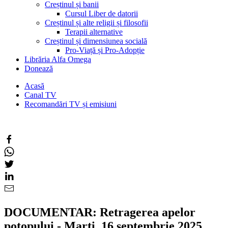
Creștinul și banii
Cursul Liber de datorii
Creștinul și alte religii și filosofii
Terapii alternative
Creștinul și dimensiunea socială
Pro-Viață și Pro-Adopție
Librăria Alfa Omega
Donează
Acasă
Canal TV
Recomandări TV și emisiuni
DOCUMENTAR: Retragerea apelor
potopului - Marți, 16 septembrie 2025,