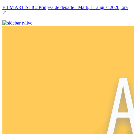
FILM ARTISTIC: Prințesă de departe - Marți, 11 august 2026, ora
21