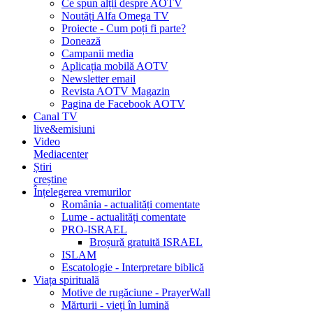
Ce spun alții despre AOTV
Noutăți Alfa Omega TV
Proiecte - Cum poți fi parte?
Donează
Campanii media
Aplicația mobilă AOTV
Newsletter email
Revista AOTV Magazin
Pagina de Facebook AOTV
Canal TV
live&emisiuni
Video
Mediacenter
Știri
creștine
Înțelegerea vremurilor
România - actualități comentate
Lume - actualități comentate
PRO-ISRAEL
Broșură gratuită ISRAEL
ISLAM
Escatologie - Interpretare biblică
Viața spirituală
Motive de rugăciune - PrayerWall
Mărturii - vieți în lumină