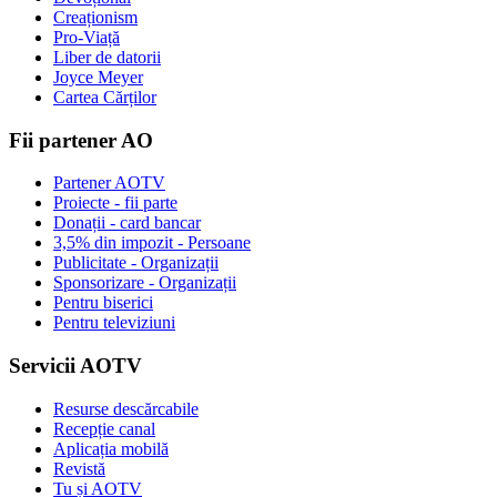
Creaționism
Pro-Viață
Liber de datorii
Joyce Meyer
Cartea Cărților
Fii partener AO
Partener AOTV
Proiecte - fii parte
Donații - card bancar
3,5% din impozit - Persoane
Publicitate - Organizații
Sponsorizare - Organizații
Pentru biserici
Pentru televiziuni
Servicii AOTV
Resurse descărcabile
Recepție canal
Aplicația mobilă
Revistă
Tu și AOTV