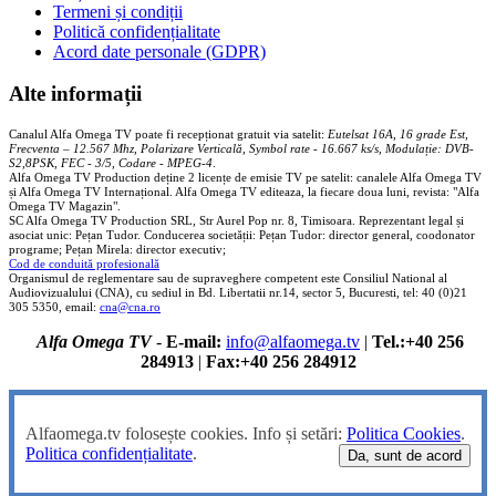
Termeni și condiții
Politică confidențialitate
Acord date personale (GDPR)
Alte informații
Canalul Alfa Omega TV poate fi recepționat gratuit via satelit:
Eutelsat 16A, 16 grade Est,
Frecventa – 12.567 Mhz, Polarizare
Vertica
lă, Symbol rate - 16.667 ks/s, Modulație: DVB-
S2,8PSK, FEC - 3/5, Codare - MPEG-4
.
Alfa Omega TV Production deține 2 licențe de emisie TV pe satelit: canalele Alfa Omega TV
și Alfa Omega TV Internațional. Alfa Omega TV editeaza, la fiecare doua luni, revista: "Alfa
Omega TV Magazin".
SC Alfa Omega TV Production SRL, Str Aurel Pop nr. 8, Timisoara. Reprezentant legal și
asociat unic: Pețan Tudor. Conducerea societății: Pețan Tudor: director general, coodonator
programe; Pețan Mirela: director executiv;
Cod de conduită profesională
Organismul de reglementare sau de supraveghere competent este Consiliul National al
Audiovizualului (CNA), cu sediul in Bd. Libertatii nr.14, sector 5, Bucuresti, tel: 40 (0)21
305 5350, email:
cna@cna.ro
Alfa Omega TV
-
E-mail:
info@alfaomega.tv
|
Tel.:+40 256
284913
|
Fax:+40 256 284912
Alfaomega.tv folosește cookies. Info și setări:
Politica Cookies
.
Politica confidențialitate
.
Da, sunt de acord