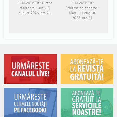
FILM ARTISTIC: O stea
FILM ARTISTIC:
căzătoare - Luni, 17
Prințesă de departe -
august 2026, ora 21
Marți, 11 august
2026, ora 21