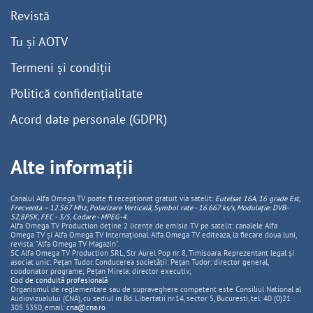
Revistă
Tu și AOTV
Termeni și condiții
Politică confidențialitate
Acord date personale (GDPR)
Alte informații
Canalul Alfa Omega TV poate fi recepționat gratuit via satelit:
Eutelsat 16A, 16 grade Est,
Frecventa – 12.567 Mhz, Polarizare
Vertica
lă, Symbol rate - 16.667 ks/s, Modulație: DVB-
S2,8PSK, FEC - 3/5, Codare - MPEG-4
.
Alfa Omega TV Production deține 2 licențe de emisie TV pe satelit: canalele Alfa
Omega TV și Alfa Omega TV Internațional. Alfa Omega TV editeaza, la fiecare doua luni,
revista: "Alfa Omega TV Magazin".
SC Alfa Omega TV Production SRL, Str Aurel Pop nr. 8, Timisoara. Reprezentant legal și
asociat unic: Pețan Tudor. Conducerea societății: Pețan Tudor: director general,
coodonator programe; Pețan Mirela: director executiv;
Cod de conduită profesională
Organismul de reglementare sau de supraveghere competent este Consiliul National al
Audiovizualului (CNA), cu sediul in Bd. Libertatii nr.14, sector 5, Bucuresti, tel: 40 (0)21
305 5350, email:
cna@cna.ro