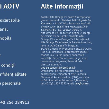
ii AOTV
Alte informații
Canalul Alfa Omega TV poate fi recepționat
escărcabile
gratuit via satelit:
Eutelsat 16A, 16 grade Est,
Frecventa – 12.567 Mhz, Polarizare
Vertica
lă,
Symbol rate - 16.667 ks/s, Modulație: DVB-
anal
S2,8PSK, FEC - 3/5, Codare - MPEG-4
.
Alfa Omega TV Production deține 2 licențe
de emisie TV pe satelit: canalele Alfa
mobilă
Omega TV și Alfa Omega TV Internațional.
Alfa Omega TV editeaza, la fiecare doua luni,
revista: "Alfa Omega TV Magazin".
SC Alfa Omega TV Production SRL, Str Aurel
Pop nr. 8, Timisoara. Reprezentant legal și
V
asociat unic: Pețan Tudor. Conducerea
societății: Pețan Tudor: director general,
coodonator programe; Pețan Mirela:
 condiții
director executiv;
Cod de conduită profesională
Organismul de reglementare sau de
nfidențialitate
supraveghere competent este Consiliul
National al Audiovizualului (CNA), cu sediul
in Bd. Libertatii nr.14, sector 5, Bucuresti,
e personale
tel: 40 (0)21 305 5350, email:
cna@cna.ro
+40 256 284912