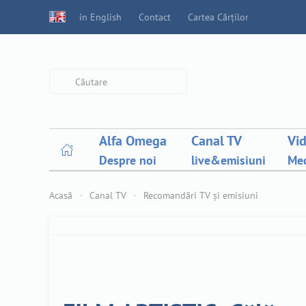
in English
Contact
Cartea Cărților
Type 2 or more characters for
results.
Alfa Omega
Canal TV
Vi
Despre noi
live&emisiuni
Med
Acasă
Canal TV
Recomandări TV și emisiuni