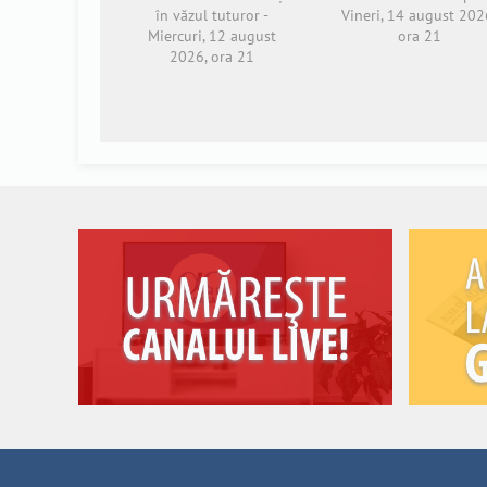
în văzul tuturor -
Vineri, 14 august 202
Miercuri, 12 august
ora 21
2026, ora 21