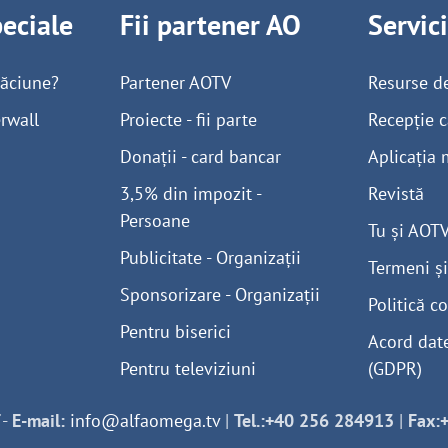
peciale
Fii partener AO
Servic
găciune?
Partener AOTV
Resurse d
rwall
Proiecte - fii parte
Recepție c
Donații - card bancar
Aplicația 
3,5% din impozit -
Revistă
Persoane
Tu și AOT
Publicitate - Organizații
Termeni și
Sponsorizare - Organizații
Politică co
Pentru biserici
Acord dat
Pentru televiziuni
(GDPR)
-
E-mail:
info@alfaomega.tv
|
Tel.:+40 256 284913
|
Fax: