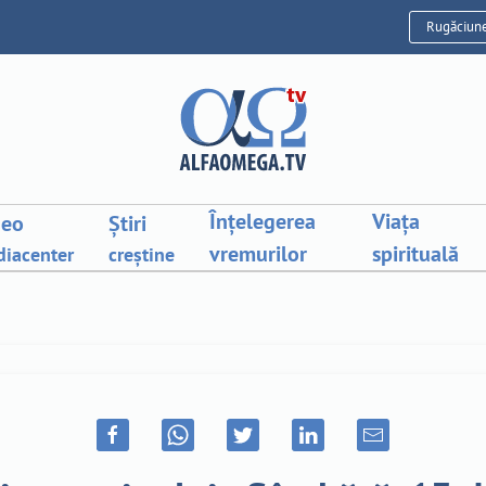
Rugăciun
Înțelegerea
Viața
deo
Știri
vremurilor
spirituală
iacenter
creștine