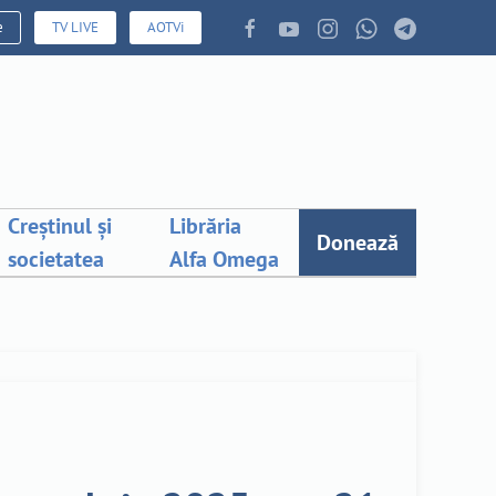
e
TV LIVE
AOTVi
Creștinul și
Librăria
Donează
societatea
Alfa Omega