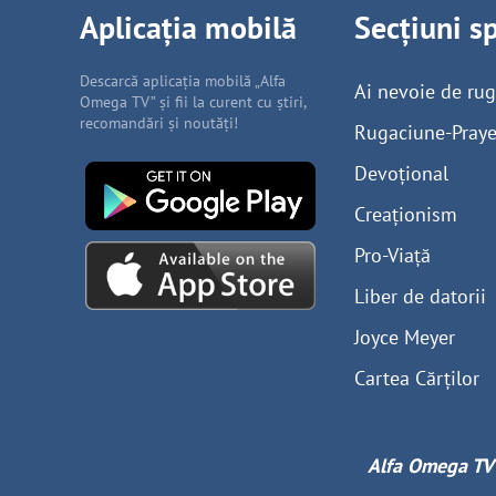
Aplicația mobilă
Secțiuni s
Descarcă aplicația mobilă „Alfa
Ai nevoie de ru
Omega TV” și fii la curent cu știri,
recomandări și noutăți!
Rugaciune-Praye
Devoțional
Creaționism
Pro-Viață
Liber de datorii
Joyce Meyer
Cartea Cărților
Alfa Omega TV