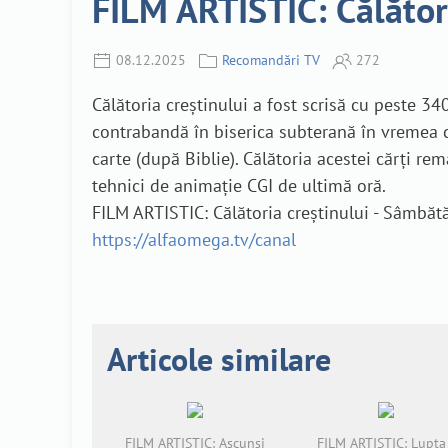
FILM ARTISTIC: Călător
08.12.2025
Recomandări TV
272
Călătoria creștinului a fost scrisă cu peste 3
contrabandă în biserica subterană în vremea c
carte (după Biblie). Călătoria acestei cărți r
tehnici de animație CGI de ultimă oră.
FILM ARTISTIC: Călătoria creștinului - Sâmbăt
https://alfaomega.tv/canal
Articole similare
FILM ARTISTIC: Ascunși
FILM ARTISTIC: Lupta 