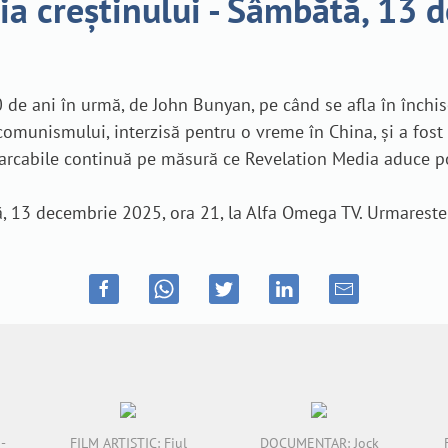
ia creștinului - Sâmbătă, 13 
40 de ani în urmă, de John Bunyan, pe când se afla în închi
omunismului, interzisă pentru o vreme în China, și a fost 
emarcabile continuă pe măsură ce Revelation Media aduce po
ă, 13 decembrie 2025, ora 21, la Alfa Omega TV. Urmareste
-
FILM ARTISTIC: Fiul
DOCUMENTAR: Jock