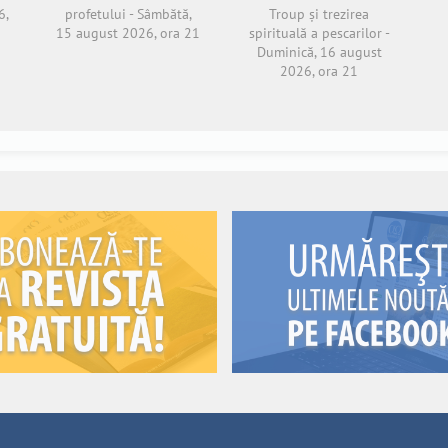
6,
profetului - Sâmbătă,
Troup și trezirea
15 august 2026, ora 21
spirituală a pescarilor -
Duminică, 16 august
2026, ora 21