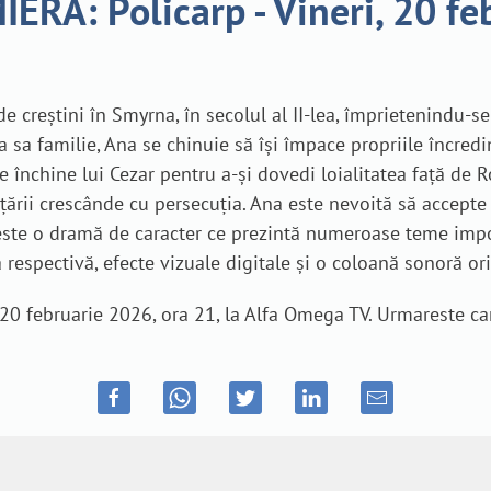
ERĂ: Policarp - Vineri, 20 fe
e creștini în Smyrna, în secolul al II-lea, împrietenindu-se
 sa familie, Ana se chinuie să își împace propriile încredin
e închine lui Cezar pentru a-și dovedi loialitatea față de R
țării crescânde cu persecuția. Ana este nevoită să accepte
 este o dramă de caracter ce prezintă numeroase teme import
 respectivă, efecte vizuale digitale și o coloană sonoră ori
 20 februarie 2026, ora 21, la Alfa Omega TV. Urmareste ca