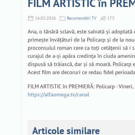
FILM ARTISTIC în PREMI
16.02.2026
Recomandări TV
175
Ana, o tânără sclavă, este salvată și adoptată d
primește învățături de la Policarp și de la noua
proconsulul roman cere ca toți cetățenii să i s
curajul de a-și apăra credința în ciuda amenin
dispusă să trăiască, dar și să moară. Policarp
Acest film are decoruri ce redau fidel perioada
FILM ARTISTIC în PREMIERĂ: Policarp - Vineri,
https://alfaomega.tv/canal
Articole similare