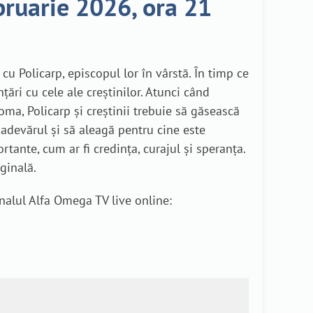
bruarie 2026, ora 21
 cu Policarp, episcopul lor în vârstă. În timp ce
țări cu cele ale creștinilor. Atunci când
oma, Policarp și creștinii trebuie să găsească
 adevărul și să aleagă pentru cine este
ante, cum ar fi credința, curajul și speranța.
ginală.
nalul Alfa Omega TV live online: