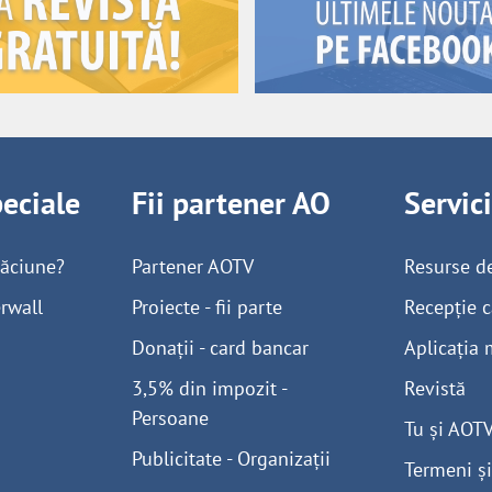
peciale
Fii partener AO
Servic
găciune?
Partener AOTV
Resurse d
rwall
Proiecte - fii parte
Recepție c
Donații - card bancar
Aplicația 
3,5% din impozit -
Revistă
Persoane
Tu și AOT
Publicitate - Organizații
Termeni și