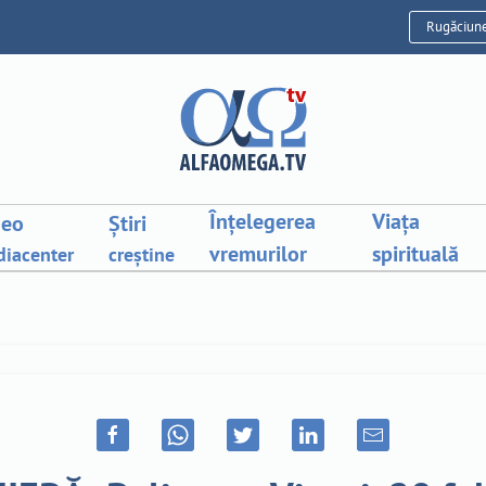
Rugăciun
Înțelegerea
Viața
deo
Știri
vremurilor
spirituală
iacenter
creștine