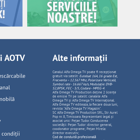
ii AOTV
Alte informații
Canalul Alfa Omega TV poate fi recepționat
escărcabile
gratuit via satelit:
Eutelsat 16A, 16 grade Est,
Frecventa – 12.567 Mhz, Polarizare
Vertica
lă,
Symbol rate - 16.667 ks/s, Modulație: DVB-
anal
S2,8PSK, FEC - 3/5, Codare - MPEG-4
.
Alfa Omega TV Production deține 2 licențe
de emisie TV pe satelit: canalele Alfa
mobilă
Omega TV și Alfa Omega TV Internațional.
Alfa Omega TV editeaza, la fiecare doua luni,
revista: "Alfa Omega TV Magazin".
SC Alfa Omega TV Production SRL, Str Aurel
Pop nr. 8, Timisoara. Reprezentant legal și
V
asociat unic: Pețan Tudor. Conducerea
societății: Pețan Tudor: director general,
coodonator programe; Pețan Mirela:
 condiții
director executiv;
Cod de conduită profesională