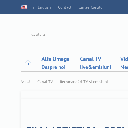
in English
Contact
Cartea Cărților
Type 2 or more characters for
results.
Alfa Omega
Canal TV
Vi
Despre noi
live&emisiuni
Med
Acasă
Canal TV
Recomandări TV și emisiuni