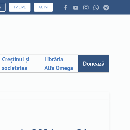
e
TV LIVE
AOTVi
Creștinul și
Librăria
Donează
societatea
Alfa Omega