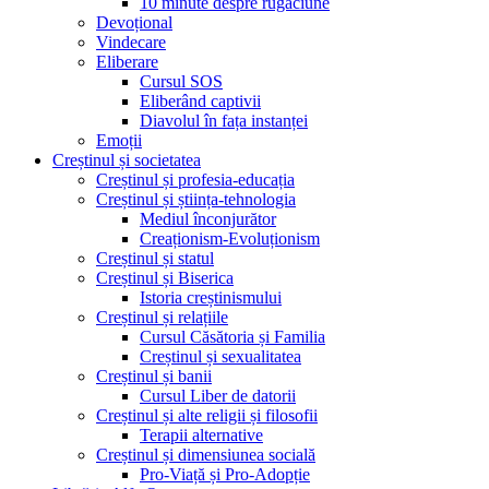
10 minute despre rugăciune
Devoțional
Vindecare
Eliberare
Cursul SOS
Eliberând captivii
Diavolul în fața instanței
Emoții
Creștinul și societatea
Creștinul și profesia-educația
Creștinul și știința-tehnologia
Mediul înconjurător
Creaționism-Evoluționism
Creștinul și statul
Creștinul și Biserica
Istoria creștinismului
Creștinul și relațiile
Cursul Căsătoria și Familia
Creștinul și sexualitatea
Creștinul și banii
Cursul Liber de datorii
Creștinul și alte religii și filosofii
Terapii alternative
Creștinul și dimensiunea socială
Pro-Viață și Pro-Adopție