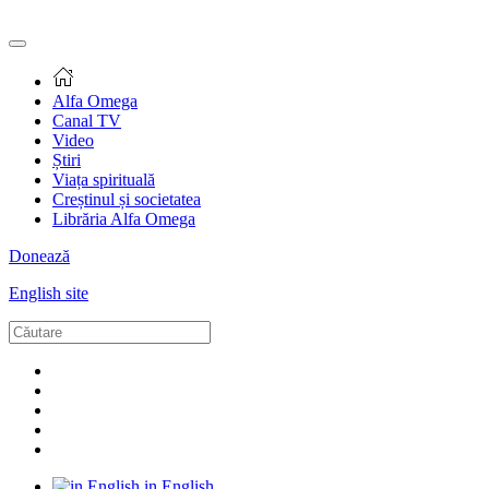
Alfa Omega
Canal TV
Video
Știri
Viața spirituală
Creștinul și societatea
Librăria Alfa Omega
Donează
English site
in English