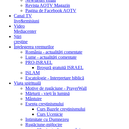
Newsletter email
Revista AOTV Magazin
Pagina de Facebook AOTV
Canal TV
live&emisiuni
Video
Mediacenter
Știri
creștine
Înțelegerea vremurilor
România - actualități comentate
Lume - actualități comentate
PRO-ISRAEL
Broșură gratuită ISRAEL
ISLAM
Escatologie - Interpretare biblică
Viața spirituală
Motive de rugăciune - PrayerWall
Mărturii - vieți în lumină
Mântuire
Esența creștinismului
Curs Bazele creștinismului
Curs Ucenicie
Intimitate cu Dumnezeu
Rugăciune-mijlocire