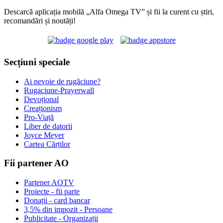
Descarcă aplicația mobilă „Alfa Omega TV” și fii la curent cu știri,
recomandări și noutăți!
Secțiuni speciale
Ai nevoie de rugăciune?
Rugaciune-Prayerwall
Devoțional
Creaționism
Pro-Viață
Liber de datorii
Joyce Meyer
Cartea Cărților
Fii partener AO
Partener AOTV
Proiecte - fii parte
Donații - card bancar
3,5% din impozit - Persoane
Publicitate - Organizații