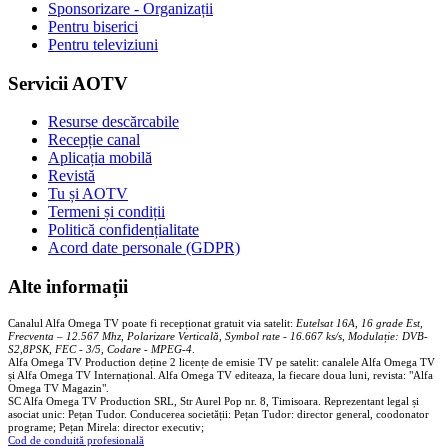
Sponsorizare - Organizații
Pentru biserici
Pentru televiziuni
Servicii AOTV
Resurse descărcabile
Recepție canal
Aplicația mobilă
Revistă
Tu și AOTV
Termeni și condiții
Politică confidențialitate
Acord date personale (GDPR)
Alte informații
Canalul Alfa Omega TV poate fi recepționat gratuit via satelit:
Eutelsat 16A, 16 grade Est,
Frecventa – 12.567 Mhz, Polarizare
Vertica
lă, Symbol rate - 16.667 ks/s, Modulație: DVB-
S2,8PSK, FEC - 3/5, Codare - MPEG-4
.
Alfa Omega TV Production deține 2 licențe de emisie TV pe satelit: canalele Alfa Omega TV
și Alfa Omega TV Internațional. Alfa Omega TV editeaza, la fiecare doua luni, revista: "Alfa
Omega TV Magazin".
SC Alfa Omega TV Production SRL, Str Aurel Pop nr. 8, Timisoara. Reprezentant legal și
asociat unic: Pețan Tudor. Conducerea societății: Pețan Tudor: director general, coodonator
programe; Pețan Mirela: director executiv;
Cod de conduită profesională