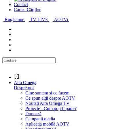
Contact
Cartea Cărților
Rugăciune
TV LIVE
AOTVi
Alfa Omega
Despre noi
Cine suntem și ce facem
Ce spun alții despre AOTV
Noutăți Alfa Omega TV
Proiecte - Cum poți fi parte?
Donează
Campanii media
Aplicația mobilă AOTV