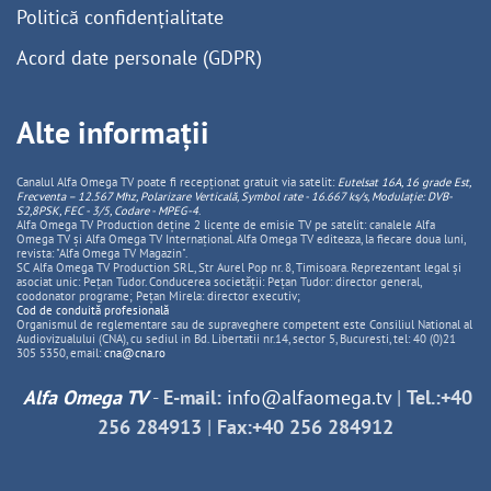
Politică confidențialitate
Acord date personale (GDPR)
Alte informații
Canalul Alfa Omega TV poate fi recepționat gratuit via satelit:
Eutelsat 16A, 16 grade Est,
Frecventa – 12.567 Mhz, Polarizare
Vertica
lă, Symbol rate - 16.667 ks/s, Modulație: DVB-
S2,8PSK, FEC - 3/5, Codare - MPEG-4
.
Alfa Omega TV Production deține 2 licențe de emisie TV pe satelit: canalele Alfa
Omega TV și Alfa Omega TV Internațional. Alfa Omega TV editeaza, la fiecare doua luni,
revista: "Alfa Omega TV Magazin".
SC Alfa Omega TV Production SRL, Str Aurel Pop nr. 8, Timisoara. Reprezentant legal și
asociat unic: Pețan Tudor. Conducerea societății: Pețan Tudor: director general,
coodonator programe; Pețan Mirela: director executiv;
Cod de conduită profesională
Organismul de reglementare sau de supraveghere competent este Consiliul National al
Audiovizualului (CNA), cu sediul in Bd. Libertatii nr.14, sector 5, Bucuresti, tel: 40 (0)21
305 5350, email:
cna@cna.ro
Alfa Omega TV
-
E-mail:
info@alfaomega.tv
|
Tel.:+40
256 284913
|
Fax:+40 256 284912