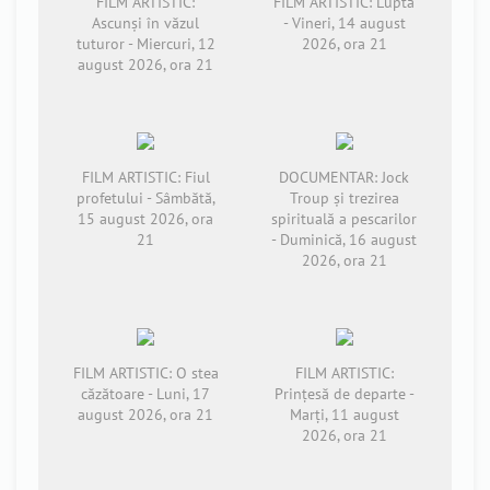
FILM ARTISTIC:
FILM ARTISTIC: Lupta
Ascunși în văzul
- Vineri, 14 august
tuturor - Miercuri, 12
2026, ora 21
august 2026, ora 21
FILM ARTISTIC: Fiul
DOCUMENTAR: Jock
profetului - Sâmbătă,
Troup și trezirea
15 august 2026, ora
spirituală a pescarilor
21
- Duminică, 16 august
2026, ora 21
FILM ARTISTIC: O stea
FILM ARTISTIC:
căzătoare - Luni, 17
Prințesă de departe -
august 2026, ora 21
Marți, 11 august
2026, ora 21