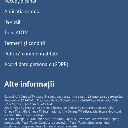
Recepție canal
Aplicația mobilă
Revistă
Tu și AOTV
Termeni și condiții
Politică confidențialitate
Acord date personale (GDPR)
Alte informații
Canalul Alfa Omega TV poate fi recepționat gratuit via satelit:
Eutelsat 16A, 16 grade Est,
Frecventa – 12.567 Mhz, Polarizare
Vertica
lă, Symbol rate - 16.667 ks/s, Modulație: DVB-
S2,8PSK, FEC - 3/5, Codare - MPEG-4
.
Alfa Omega TV Production deține 2 licențe de emisie TV pe satelit: canalele Alfa
Omega TV și Alfa Omega TV Internațional. Alfa Omega TV editeaza, la fiecare doua luni,
revista: "Alfa Omega TV Magazin".
SC Alfa Omega TV Production SRL, Str Aurel Pop nr. 8, Timisoara. Reprezentant legal și
asociat unic: Pețan Tudor. Conducerea societății: Pețan Tudor: director general,
coodonator programe; Pețan Mirela: director executiv;