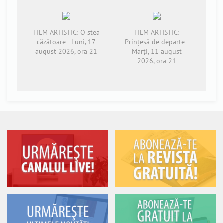
FILM ARTISTIC: O stea
FILM ARTISTIC:
căzătoare - Luni, 17
Prințesă de departe -
august 2026, ora 21
Marți, 11 august
2026, ora 21