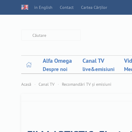
in English
Contact
Cartea Cărților
Type 2 or more characters for
results.
Alfa Omega
Canal TV
Vi
Despre noi
live&emisiuni
Med
Acasă
Canal TV
Recomandări TV și emisiuni