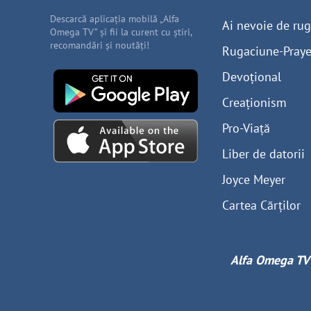
Descarcă aplicația mobilă „Alfa
Ai nevoie de ru
Omega TV” și fii la curent cu știri,
recomandări și noutăți!
Rugaciune-Praye
Devoțional
Creaționism
Pro-Viață
Liber de datorii
Joyce Meyer
Cartea Cărților
Alfa Omega TV