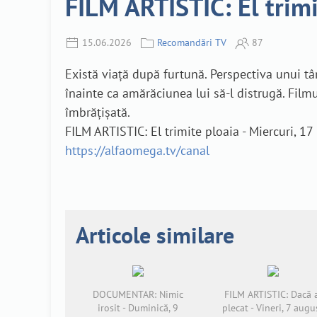
FILM ARTISTIC: El trimi
15.06.2026
Recomandări TV
87
Există viață după furtună. Perspectiva unui t
înainte ca amărăciunea lui să-l distrugă. Fil
îmbrățișată.
FILM ARTISTIC: El trimite ploaia - Miercuri, 1
https://alfaomega.tv/canal
Articole similare
DOCUMENTAR: Nimic
FILM ARTISTIC: Dacă 
irosit - Duminică, 9
plecat - Vineri, 7 augu