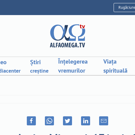
Rugăciun
Înțelegerea
Viața
deo
Știri
vremurilor
spirituală
iacenter
creștine