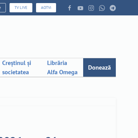
e
TV LIVE
AOTVi
Creștinul și
Librăria
Donează
societatea
Alfa Omega