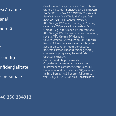
Canalul Alfa Omega TV poate fi recepționat
escărcabile
gratuit via satelit:
Eutelsat 16A, 16 grade Est,
Frecventa – 12.567 Mhz, Polarizare
Vertica
lă,
Symbol rate - 16.667 ks/s, Modulație: DVB-
anal
S2,8PSK, FEC - 3/5, Codare - MPEG-4
.
Alfa Omega TV Production deține 2 licențe
de emisie TV pe satelit: canalele Alfa
mobilă
Omega TV și Alfa Omega TV Internațional.
Alfa Omega TV editeaza, la fiecare doua luni,
revista: "Alfa Omega TV Magazin".
SC Alfa Omega TV Production SRL, Str Aurel
Pop nr. 8, Timisoara. Reprezentant legal și
V
asociat unic: Pețan Tudor. Conducerea
societății: Pețan Tudor: director general,
coodonator programe; Pețan Mirela:
 condiții
director executiv;
Cod de conduită profesională
Organismul de reglementare sau de
nfidențialitate
supraveghere competent este Consiliul
National al Audiovizualului (CNA), cu sediul
in Bd. Libertatii nr.14, sector 5, Bucuresti,
e personale
tel: 40 (0)21 305 5350, email:
cna@cna.ro
+40 256 284912