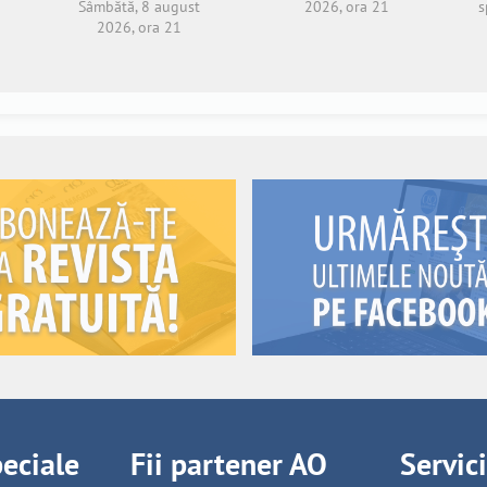
Sâmbătă, 8 august
2026, ora 21
s
2026, ora 21
peciale
Fii partener AO
Servic