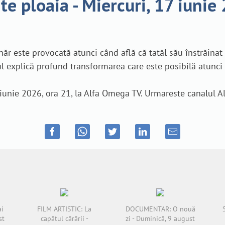
te ploaia - Miercuri, 17 iunie
ânăr este provocată atunci când află că tatăl său înstrăin
mul explică profund transformarea care este posibilă atunc
7 iunie 2026, ora 21, la Alfa Omega TV. Urmareste canalul A
ai
FILM ARTISTIC: La
DOCUMENTAR: O nouă
st
capătul cărării -
zi - Duminică, 9 august