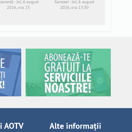
peranță - Joi, 6 august
Genezei - Joi, 6 august
2026, ora 23
2026, ora 13:30
ii AOTV
Alte informații