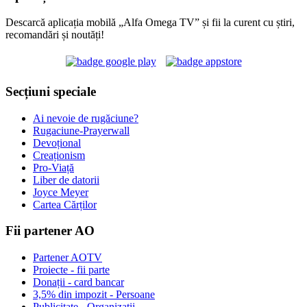
Descarcă aplicația mobilă „Alfa Omega TV” și fii la curent cu știri,
recomandări și noutăți!
Secțiuni speciale
Ai nevoie de rugăciune?
Rugaciune-Prayerwall
Devoțional
Creaționism
Pro-Viață
Liber de datorii
Joyce Meyer
Cartea Cărților
Fii partener AO
Partener AOTV
Proiecte - fii parte
Donații - card bancar
3,5% din impozit - Persoane
Publicitate - Organizații