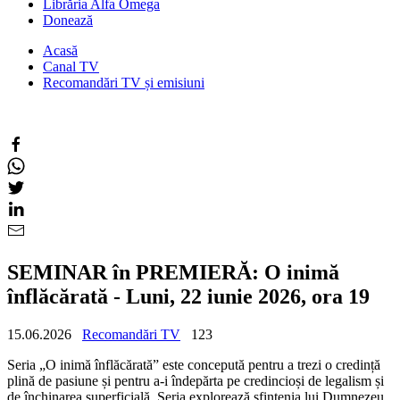
Librăria Alfa Omega
Donează
Acasă
Canal TV
Recomandări TV și emisiuni
SEMINAR în PREMIERĂ: O inimă
înflăcărată - Luni, 22 iunie 2026, ora 19
15.06.2026
Recomandări TV
123
Seria „O inimă înflăcărată” este concepută pentru a trezi o credință
plină de pasiune și pentru a-i îndepărta pe credincioși de legalism și
de închinarea superficială. Seria explorează sfințenia lui Dumnezeu,