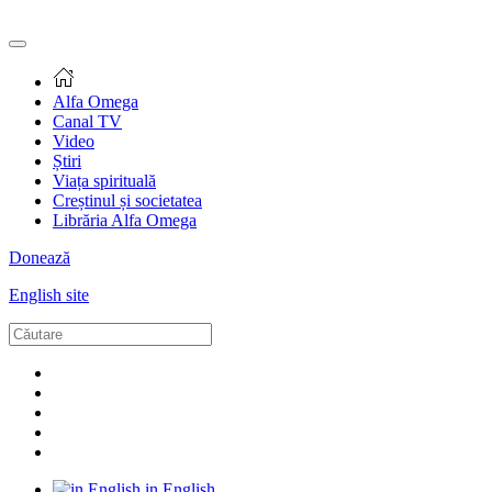
Alfa Omega
Canal TV
Video
Știri
Viața spirituală
Creștinul și societatea
Librăria Alfa Omega
Donează
English site
in English