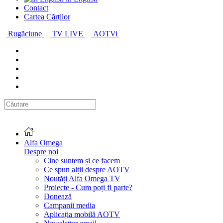
Contact
Cartea Cărților
Rugăciune
TV LIVE
AOTVi
Alfa Omega
Despre noi
Cine suntem și ce facem
Ce spun alții despre AOTV
Noutăți Alfa Omega TV
Proiecte - Cum poți fi parte?
Donează
Campanii media
Aplicația mobilă AOTV