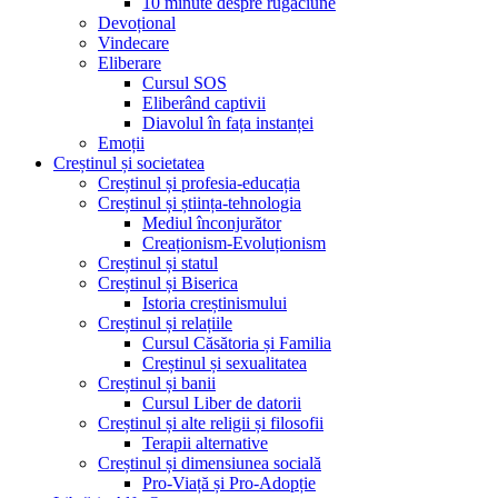
10 minute despre rugăciune
Devoțional
Vindecare
Eliberare
Cursul SOS
Eliberând captivii
Diavolul în fața instanței
Emoții
Creștinul și societatea
Creștinul și profesia-educația
Creștinul și știința-tehnologia
Mediul înconjurător
Creaționism-Evoluționism
Creștinul și statul
Creștinul și Biserica
Istoria creștinismului
Creștinul și relațiile
Cursul Căsătoria și Familia
Creștinul și sexualitatea
Creștinul și banii
Cursul Liber de datorii
Creștinul și alte religii și filosofii
Terapii alternative
Creștinul și dimensiunea socială
Pro-Viață și Pro-Adopție