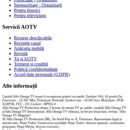
Sponsorizare - Organizații
Pentru biserici
Pentru televiziuni
Servicii AOTV
Resurse descărcabile
Recepție canal
Aplicația mobilă
Revistă
Tu și AOTV
Termeni și condiții
Politică confidențialitate
Acord date personale (GDPR)
Alte informații
Canalul Alfa Omega TV poate fi recepționat gratuit via satelit:
Eutelsat 16A, 16 grade Est,
Frecventa – 12.567 Mhz, Polarizare
Vertica
lă, Symbol rate - 16.667 ks/s, Modulație: DVB-
S2,8PSK, FEC - 3/5, Codare - MPEG-4
.
Alfa Omega TV Production deține 2 licențe de emisie TV pe satelit: canalele Alfa Omega TV
și Alfa Omega TV Internațional. Alfa Omega TV editeaza, la fiecare doua luni, revista: "Alfa
Omega TV Magazin".
SC Alfa Omega TV Production SRL, Str Aurel Pop nr. 8, Timisoara. Reprezentant legal și
asociat unic: Pețan Tudor. Conducerea societății: Pețan Tudor: director general, coodonator
programe; Pețan Mirela: director executiv;