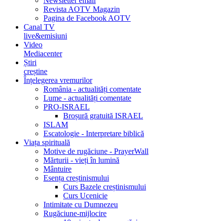
Newsletter email
Revista AOTV Magazin
Pagina de Facebook AOTV
Canal TV
live&emisiuni
Video
Mediacenter
Știri
creștine
Înțelegerea vremurilor
România - actualități comentate
Lume - actualități comentate
PRO-ISRAEL
Broșură gratuită ISRAEL
ISLAM
Escatologie - Interpretare biblică
Viața spirituală
Motive de rugăciune - PrayerWall
Mărturii - vieți în lumină
Mântuire
Esența creștinismului
Curs Bazele creștinismului
Curs Ucenicie
Intimitate cu Dumnezeu
Rugăciune-mijlocire