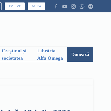
TV LIVE
AOTVi
Creștinul și
Librăria
Donează
societatea
Alfa Omega