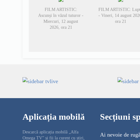
FILM ARTISTIC:
FILM ARTISTIC: Lup
Ascunși în văzul tuturor -
- Vineri, 14 august 202
Miercuri, 12 august
ora 21
2026, ora 21
Aplicația mobilă
Secțiuni sp
Descarcă aplicația mobilă „Alfa
Ai nevoie de rug
Omega TV” și fii la curent cu știri,