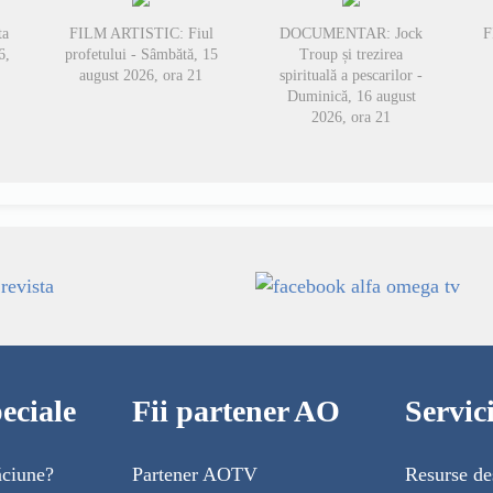
ta
FILM ARTISTIC: Fiul
DOCUMENTAR: Jock
F
6,
profetului - Sâmbătă, 15
Troup și trezirea
august 2026, ora 21
spirituală a pescarilor -
Duminică, 16 august
2026, ora 21
eciale
Fii partener AO
Servi
ăciune?
Partener AOTV
Resurse de