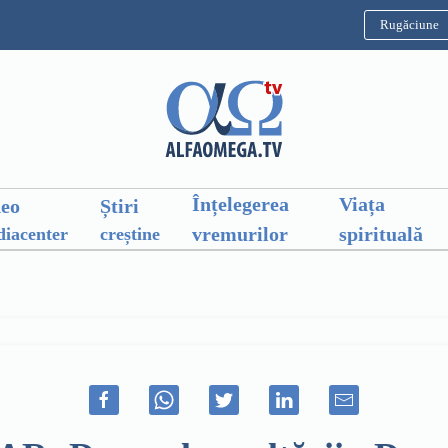
Rugăciune
Înțelegerea
Viața
deo
Știri
vremurilor
spirituală
iacenter
creștine