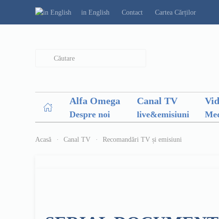
in English
Contact
Cartea Cărților
Type 2 or more characters for results.
Alfa Omega
Canal TV
Vi
Despre noi
live&emisiuni
Med
Acasă
Canal TV
Recomandări TV și emisiuni