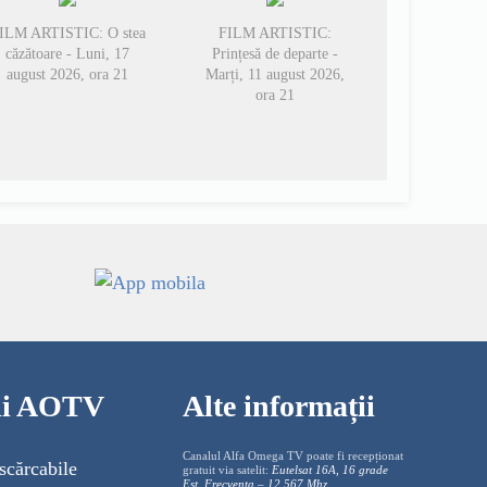
ILM ARTISTIC: O stea
FILM ARTISTIC:
căzătoare - Luni, 17
Prințesă de departe -
august 2026, ora 21
Marți, 11 august 2026,
ora 21
cii AOTV
Alte informații
Canalul Alfa Omega TV poate fi recepționat
scărcabile
gratuit via satelit:
Eutelsat 16A, 16 grade
Est, Frecventa – 12.567 Mhz,