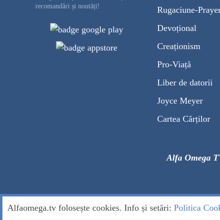
recomandări și noutăți!
Rugaciune-Praye
Devoțional
Creaționism
Pro-Viață
Liber de datorii
Joyce Meyer
Cartea Cărților
Alfa Omega T
Alfaomega.tv folosește cookies. Info și setări:
Politica Coo