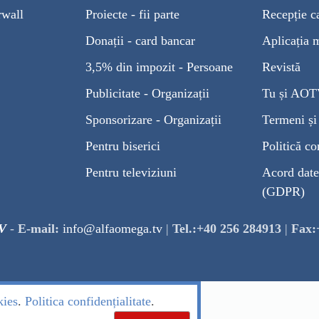
rwall
Proiecte - fii parte
Recepție c
Donații - card bancar
Aplicația 
3,5% din impozit - Persoane
Revistă
Publicitate - Organizații
Tu și AO
Sponsorizare - Organizații
Termeni și 
Pentru biserici
Politică co
Pentru televiziuni
Acord date
(GDPR)
V
-
E-mail:
info@alfaomega.tv
|
Tel.:+40 256 284913
|
Fax:
kies
.
Politica confidențialitate
.