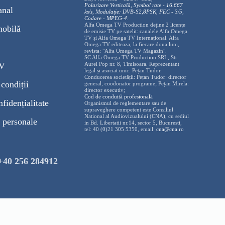
Polarizare
Vertica
lă, Symbol rate - 16.667
anal
ks/s, Modulație: DVB-S2,8PSK, FEC - 3/5,
Codare - MPEG-4
.
Alfa Omega TV Production deține 2 licențe
mobilă
de emisie TV pe satelit: canalele Alfa Omega
TV și Alfa Omega TV Internațional. Alfa
Omega TV editeaza, la fiecare doua luni,
revista: "Alfa Omega TV Magazin".
SC Alfa Omega TV Production SRL, Str
TV
Aurel Pop nr. 8, Timisoara. Reprezentant
legal și asociat unic: Pețan Tudor.
Conducerea societății: Pețan Tudor: director
condiții
general, coodonator programe; Pețan Mirela:
director executiv;
Cod de conduită profesională
nfidențialitate
Organismul de reglementare sau de
supraveghere competent este Consiliul
National al Audiovizualului (CNA), cu sediul
 personale
in Bd. Libertatii nr.14, sector 5, Bucuresti,
tel: 40 (0)21 305 5350, email:
cna@cna.ro
+40 256 284912