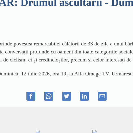
rumul ascultării - Duminic
inde povestea remarcabilei călătorii de 33 de zile a unui bărb
rta conversații profunde cu oameni din toate categoriile social
 de ciclism, ci și credincioșilor, precum și celor interesați d
ică, 12 iulie 2026, ora 19, la Alfa Omega TV. Urmareste 