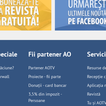
peciale
Fii partener AO
Servic
găciune?
Partener AOTV
Resurse d
rwall
Proiecte - fii parte
Recepție c
Donații - card bancar
Aplicația 
3,5% din impozit -
Revistă
Persoane
Tu și AOT