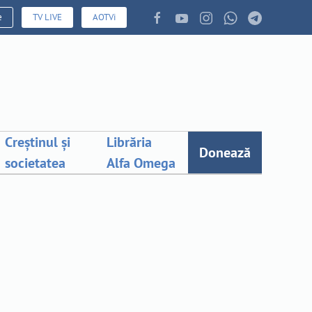
e
TV LIVE
AOTVi
Creștinul și
Librăria
Donează
societatea
Alfa Omega