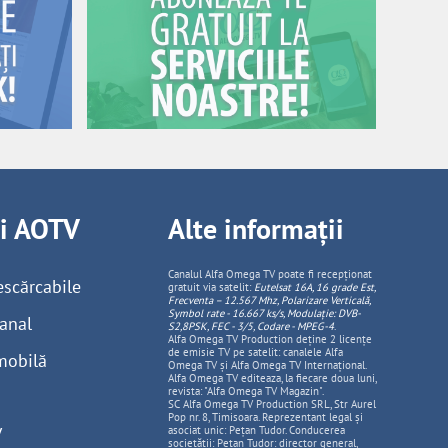
ii AOTV
Alte informații
Canalul Alfa Omega TV poate fi recepționat
escărcabile
gratuit via satelit:
Eutelsat 16A, 16 grade Est,
Frecventa – 12.567 Mhz, Polarizare
Vertica
lă,
Symbol rate - 16.667 ks/s, Modulație: DVB-
anal
S2,8PSK, FEC - 3/5, Codare - MPEG-4
.
Alfa Omega TV Production deține 2 licențe
de emisie TV pe satelit: canalele Alfa
mobilă
Omega TV și Alfa Omega TV Internațional.
Alfa Omega TV editeaza, la fiecare doua luni,
revista: "Alfa Omega TV Magazin".
SC Alfa Omega TV Production SRL, Str Aurel
Pop nr. 8, Timisoara. Reprezentant legal și
V
asociat unic: Pețan Tudor. Conducerea
societății: Pețan Tudor: director general,