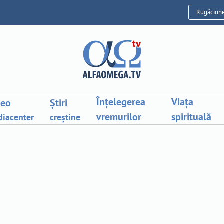
Rugăciun
Înțelegerea
Viața
deo
Știri
vremurilor
spirituală
iacenter
creștine