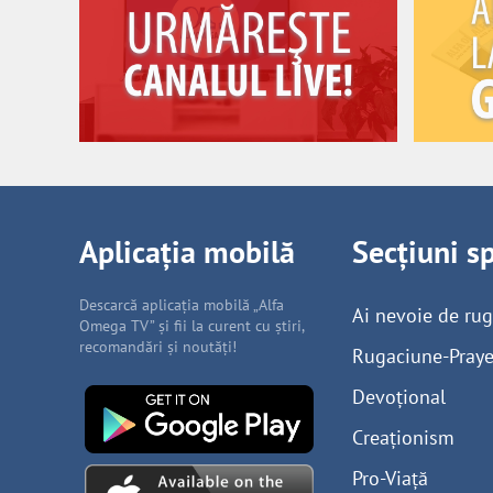
Aplicația mobilă
Secțiuni s
Descarcă aplicația mobilă „Alfa
Ai nevoie de ru
Omega TV” și fii la curent cu știri,
recomandări și noutăți!
Rugaciune-Praye
Devoțional
Creaționism
Pro-Viață