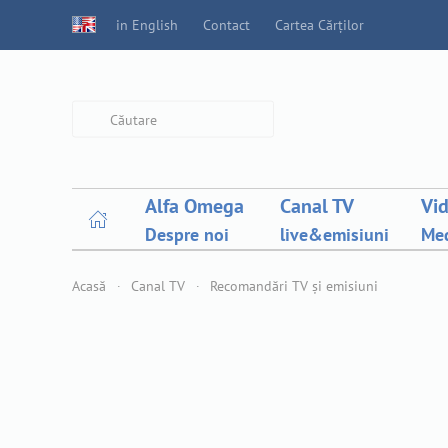
in English
Contact
Cartea Cărților
Type 2 or more characters for
results.
Alfa Omega
Canal TV
Vi
Despre noi
live&emisiuni
Med
Acasă
Canal TV
Recomandări TV și emisiuni