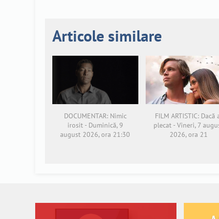
Articole similare
FILM ARTISTIC: Dacă 
DOCUMENTAR: Nimic
plecat - Vineri, 7 augu
irosit - Duminică, 9
2026, ora 21
august 2026, ora 21:30