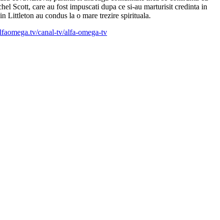
hel Scott, care au fost impuscati dupa ce si-au marturisit credinta in
n Littleton au condus la o mare trezire spirituala.
alfaomega.tv/canal-tv/alfa-omega-tv