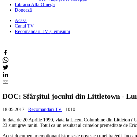
Librăria Alfa Omega
Donează
Acasă
Canal TV
Recomandări TV și emisiuni
DOC: Sfârșitul jocului din Littletown - Lun
18.05.2017
Recomandări TV
1010
In data de 20 Aprilie 1999, viata la Liceul Columbine din Littleton ( U
23 sunt grav raniti. Totul ca un rezultat al crimelor premeditate de Er
Acest documentar emotionant istoriseste povestea unei tragedi. Incearca