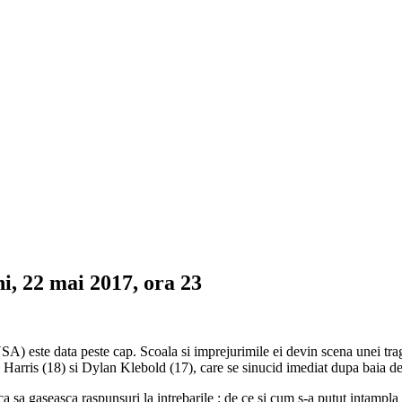
i, 22 mai 2017, ora 23
SA) este data peste cap. Scoala si imprejurimile ei devin scena unei trag
ic Harris (18) si Dylan Klebold (17), care se sinucid imediat dupa baia d
 sa gaseasca raspunsuri la intrebarile : de ce si cum s-a putut intampla 