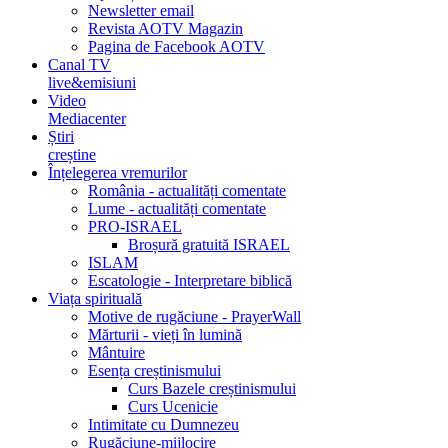
Newsletter email
Revista AOTV Magazin
Pagina de Facebook AOTV
Canal TV
live&emisiuni
Video
Mediacenter
Știri
creștine
Înțelegerea vremurilor
România - actualități comentate
Lume - actualități comentate
PRO-ISRAEL
Broșură gratuită ISRAEL
ISLAM
Escatologie - Interpretare biblică
Viața spirituală
Motive de rugăciune - PrayerWall
Mărturii - vieți în lumină
Mântuire
Esența creștinismului
Curs Bazele creștinismului
Curs Ucenicie
Intimitate cu Dumnezeu
Rugăciune-mijlocire