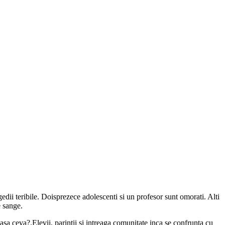
edii teribile. Doisprezece adolescenti si un profesor sunt omorati. Alti
e sange.
asa ceva?.Elevii, parintii si intreaga comunitate inca se confrunta cu