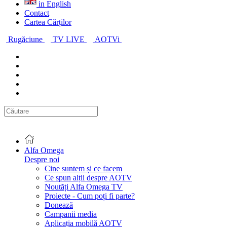
in English
Contact
Cartea Cărților
Rugăciune
TV LIVE
AOTVi
Alfa Omega
Despre noi
Cine suntem și ce facem
Ce spun alții despre AOTV
Noutăți Alfa Omega TV
Proiecte - Cum poți fi parte?
Donează
Campanii media
Aplicația mobilă AOTV