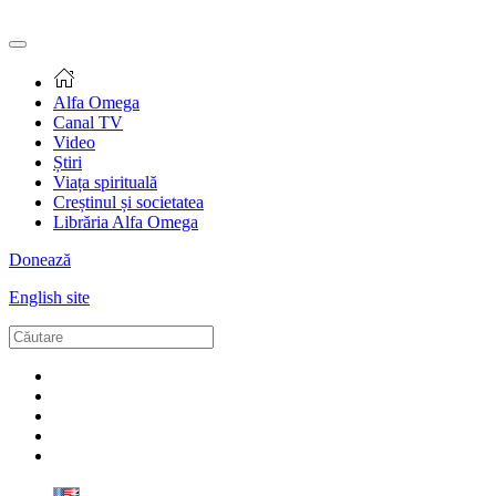
Alfa Omega
Canal TV
Video
Știri
Viața spirituală
Creștinul și societatea
Librăria Alfa Omega
Donează
English site