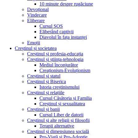
10 minute despre rugăciune
Devoțional
Vindecare
Eliberare
Cursul SOS
Eliberând captivii
Diavolul în fața instanței
Emoții
Creștinul și societatea
Creștinul și profesia-educația
Creștinul și știința-tehnologia
Mediul înconjurător
Creaționism-Evoluționism
Creștinul și statul
Creștinul și Biserica
Istoria creștinismului
Creștinul și relațiile
Cursul Căsătoria și Familia
Creștinul și sexualitatea
Creștinul și banii
Cursul Liber de datorii
Creștinul și alte religii și filosofii
Terapii alternative
Creștinul și dimensiunea socială
Pro-Viață și Pro-Adopție