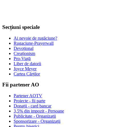
Secțiuni speciale
Ai nevoie de rugăciune?
Rugaciune-Prayerwall
Devoțional
Creaționism
Pro-Viață
Liber de datorii
Joyce Meyer
Cartea Cărților
Fii partener AO
Partener AOTV
Proiecte - fii parte
Donații - card bancar
3,5% din impozit - Persoane
Publicitate - Organizații
Sponsorizare - Organizații
Pentru biserici