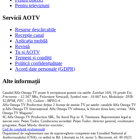
Pentru televiziuni
Servicii AOTV
Resurse descărcabile
Recepție canal
Aplicația mobilă
Revistă
Tu și AOTV
Termeni și condiții
Politică confidențialitate
Acord date personale (GDPR)
Alte informații
Canalul Alfa Omega TV poate fi recepționat gratuit via satelit:
Eutelsat 16A, 16 grade Est,
Frecventa – 12.567 Mhz, Polarizare
Vertica
lă, Symbol rate - 16.667 ks/s, Modulație: DVB-
S2,8PSK, FEC - 3/5, Codare - MPEG-4
.
Alfa Omega TV Production deține 2 licențe de emisie TV pe satelit: canalele Alfa Omega TV
și Alfa Omega TV Internațional. Alfa Omega TV editeaza, la fiecare doua luni, revista: "Alfa
Omega TV Magazin".
SC Alfa Omega TV Production SRL, Str Aurel Pop nr. 8, Timisoara. Reprezentant legal și
asociat unic: Pețan Tudor. Conducerea societății: Pețan Tudor: director general, coodonator
programe; Pețan Mirela: director executiv;
Cod de conduită profesională
Organismul de reglementare sau de supraveghere competent este Consiliul National al
Audiovizualului (CNA), cu sediul in Bd. Libertatii nr.14, sector 5, Bucuresti, tel: 40 (0)21