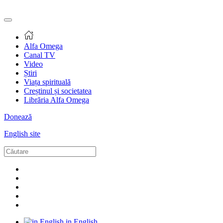
Alfa Omega
Canal TV
Video
Știri
Viața spirituală
Creștinul și societatea
Librăria Alfa Omega
Donează
English site
in English