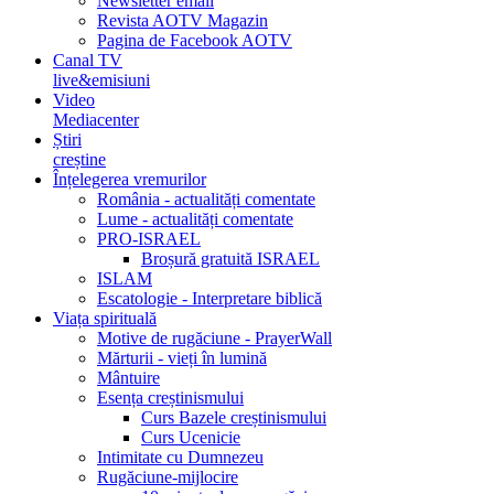
Newsletter email
Revista AOTV Magazin
Pagina de Facebook AOTV
Canal TV
live&emisiuni
Video
Mediacenter
Știri
creștine
Înțelegerea vremurilor
România - actualități comentate
Lume - actualități comentate
PRO-ISRAEL
Broșură gratuită ISRAEL
ISLAM
Escatologie - Interpretare biblică
Viața spirituală
Motive de rugăciune - PrayerWall
Mărturii - vieți în lumină
Mântuire
Esența creștinismului
Curs Bazele creștinismului
Curs Ucenicie
Intimitate cu Dumnezeu
Rugăciune-mijlocire