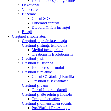
10 minute despre rugăciune
Devoțional
Vindecare
Eliberare
Cursul SOS
Eliberând captivii
Diavolul în fața instanței
Emoții
Creștinul și societatea
Creștinul și profesia-educația
Creștinul și știința-tehnologia
Mediul înconjurător
Creaționism-Evoluționism
Creștinul și statul
Creștinul și Biserica
Istoria creștinismului
Creștinul și relațiile
Cursul Căsătoria și Familia
Creștinul și sexualitatea
Creștinul și banii
Cursul Liber de datorii
Creștinul și alte religii și filosofii
Terapii alternative
Creștinul și dimensiunea socială
Pro-Viață și Pro-Adopție