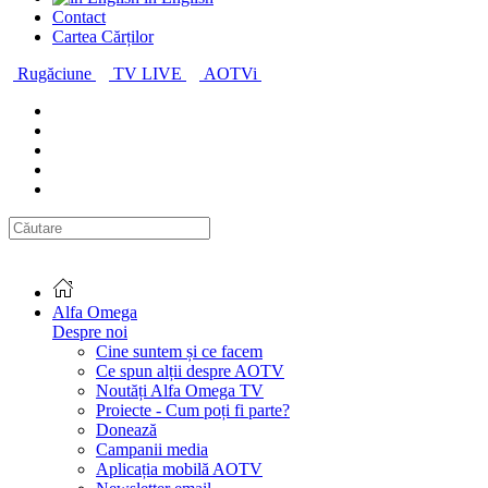
Contact
Cartea Cărților
Rugăciune
TV LIVE
AOTVi
Alfa Omega
Despre noi
Cine suntem și ce facem
Ce spun alții despre AOTV
Noutăți Alfa Omega TV
Proiecte - Cum poți fi parte?
Donează
Campanii media
Aplicația mobilă AOTV