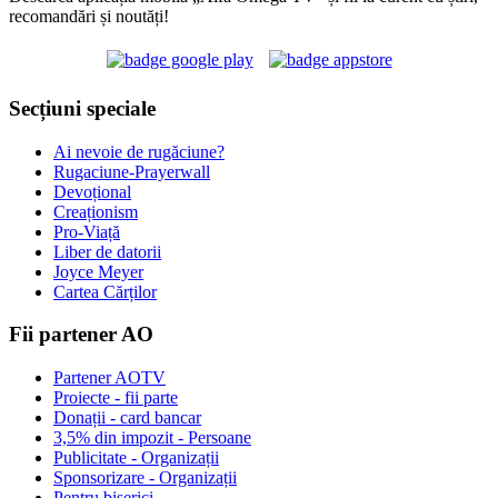
recomandări și noutăți!
Secțiuni speciale
Ai nevoie de rugăciune?
Rugaciune-Prayerwall
Devoțional
Creaționism
Pro-Viață
Liber de datorii
Joyce Meyer
Cartea Cărților
Fii partener AO
Partener AOTV
Proiecte - fii parte
Donații - card bancar
3,5% din impozit - Persoane
Publicitate - Organizații
Sponsorizare - Organizații
Pentru biserici