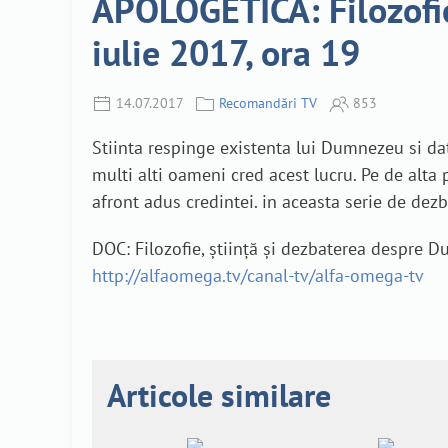
APOLOGETICA: Filozofie
iulie 2017, ora 19
14.07.2017
Recomandări TV
853
Stiinta respinge existenta lui Dumnezeu si da
multi alti oameni cred acest lucru. Pe de alta 
afront adus credintei. in aceasta serie de dezb
DOC: Filozofie, știință și dezbaterea despre D
http://alfaomega.tv/canal-tv/alfa-omega-tv
Articole similare