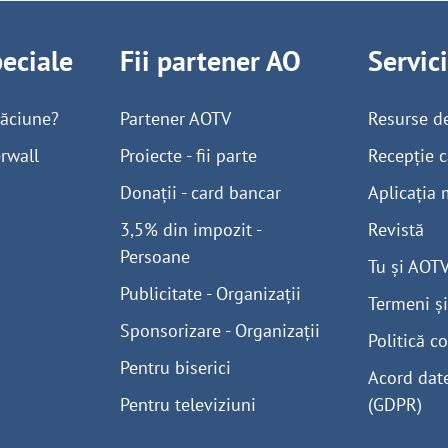
peciale
Fii partener AO
Servic
găciune?
Partener AOTV
Resurse d
rwall
Proiecte - fii parte
Recepție c
Donații - card bancar
Aplicația 
3,5% din impozit -
Revistă
Persoane
Tu și AOT
Publicitate - Organizații
Termeni și
Sponsorizare - Organizații
Politică co
Pentru biserici
Acord dat
Pentru televiziuni
(GDPR)