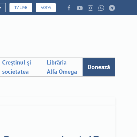
e
TV LIVE
AOTVi
Creștinul și
Librăria
Donează
societatea
Alfa Omega