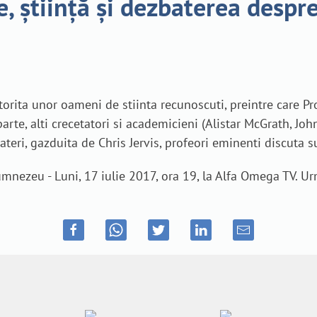
, știință și dezbaterea despr
torita unor oameni de stiinta recunoscuti, preintre care P
parte, alti crecetatori si academicieni (Alistar McGrath, J
ateri, gazduita de Chris Jervis, profeori eminenti discuta s
umnezeu - Luni, 17 iulie 2017, ora 19, la Alfa Omega TV. U