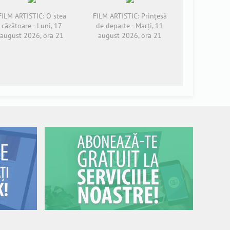
FILM ARTISTIC: O stea
FILM ARTISTIC: Prințesă
căzătoare - Luni, 17
de departe - Marți, 11
august 2026, ora 21
august 2026, ora 21