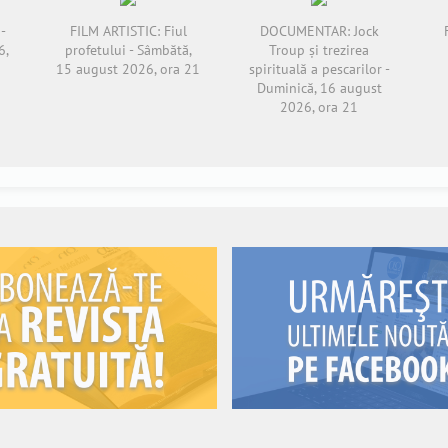
-
FILM ARTISTIC: Fiul
DOCUMENTAR: Jock
6,
profetului - Sâmbătă,
Troup și trezirea
15 august 2026, ora 21
spirituală a pescarilor -
Duminică, 16 august
2026, ora 21