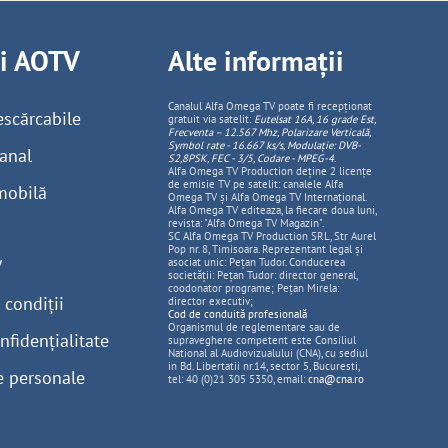
ii AOTV
Alte informații
Canalul Alfa Omega TV poate fi recepționat
escărcabile
gratuit via satelit:
Eutelsat 16A, 16 grade Est,
Frecventa – 12.567 Mhz, Polarizare
Vertica
lă,
Symbol rate - 16.667 ks/s, Modulație: DVB-
anal
S2,8PSK, FEC - 3/5, Codare - MPEG-4
.
Alfa Omega TV Production deține 2 licențe
de emisie TV pe satelit: canalele Alfa
mobilă
Omega TV și Alfa Omega TV Internațional.
Alfa Omega TV editeaza, la fiecare doua luni,
revista: "Alfa Omega TV Magazin".
SC Alfa Omega TV Production SRL, Str Aurel
Pop nr. 8, Timisoara. Reprezentant legal și
V
asociat unic: Pețan Tudor. Conducerea
societății: Pețan Tudor: director general,
coodonator programe; Pețan Mirela:
 condiții
director executiv;
Cod de conduită profesională
Organismul de reglementare sau de
nfidențialitate
supraveghere competent este Consiliul
National al Audiovizualului (CNA), cu sediul
in Bd. Libertatii nr.14, sector 5, Bucuresti,
e personale
tel: 40 (0)21 305 5350, email:
cna@cna.ro