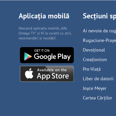
Aplicația mobilă
Secțiuni s
Descarcă aplicația mobilă „Alfa
Ai nevoie de ru
Omega TV” și fii la curent cu știri,
recomandări și noutăți!
Rugaciune-Praye
Devoțional
Creaționism
Pro-Viață
Liber de datorii
Joyce Meyer
Cartea Cărților