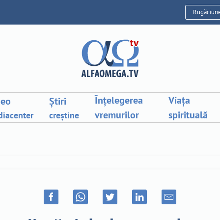
Rugăciun
Înțelegerea
Viața
deo
Știri
vremurilor
spirituală
iacenter
creștine