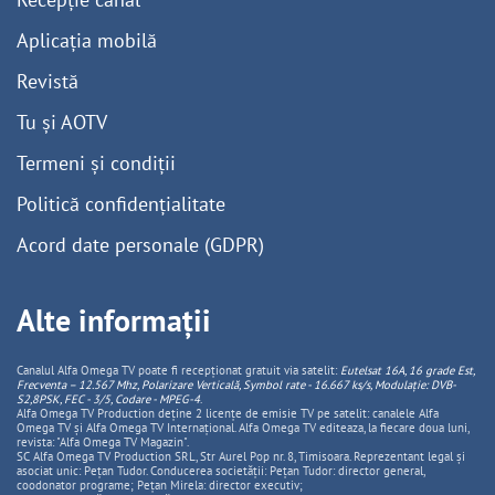
Aplicația mobilă
Revistă
Tu și AOTV
Termeni și condiții
Politică confidențialitate
Acord date personale (GDPR)
Alte informații
Canalul Alfa Omega TV poate fi recepționat gratuit via satelit:
Eutelsat 16A, 16 grade Est,
Frecventa – 12.567 Mhz, Polarizare
Vertica
lă, Symbol rate - 16.667 ks/s, Modulație: DVB-
S2,8PSK, FEC - 3/5, Codare - MPEG-4
.
Alfa Omega TV Production deține 2 licențe de emisie TV pe satelit: canalele Alfa
Omega TV și Alfa Omega TV Internațional. Alfa Omega TV editeaza, la fiecare doua luni,
revista: "Alfa Omega TV Magazin".
SC Alfa Omega TV Production SRL, Str Aurel Pop nr. 8, Timisoara. Reprezentant legal și
asociat unic: Pețan Tudor. Conducerea societății: Pețan Tudor: director general,
coodonator programe; Pețan Mirela: director executiv;