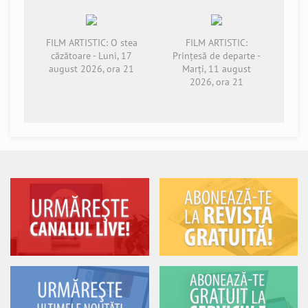
FILM ARTISTIC: O stea
FILM ARTISTIC:
căzătoare - Luni, 17
Prințesă de departe -
august 2026, ora 21
Marți, 11 august
2026, ora 21