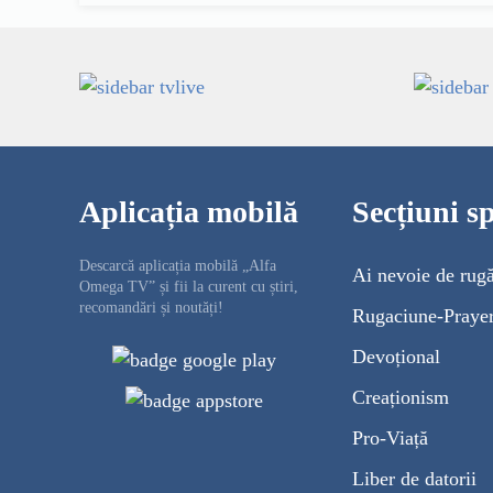
Aplicația mobilă
Secțiuni sp
Descarcă aplicația mobilă „Alfa
Ai nevoie de rug
Omega TV” și fii la curent cu știri,
recomandări și noutăți!
Rugaciune-Praye
Devoțional
Creaționism
Pro-Viață
Liber de datorii