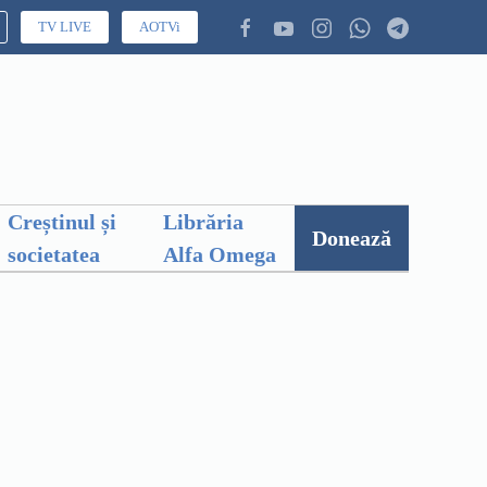
TV LIVE
AOTVi
Creștinul și
Librăria
Donează
societatea
Alfa Omega