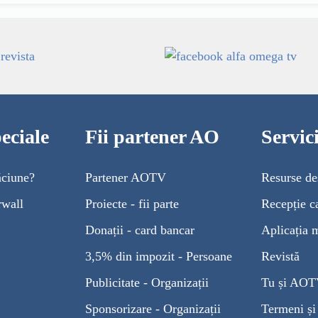
eciale
Fii partener AO
Servi
ăciune?
Partener AOTV
Resurse de
rwall
Proiecte - fii parte
Recepție c
Donații - card bancar
Aplicația 
3,5% din impozit - Persoane
Revistă
Publicitate - Organizații
Tu și AO
Sponsorizare - Organizații
Termeni și 