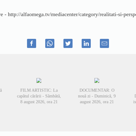
e - http://alfaomega.tv/mediacenter/category/realitati-si-persp
ă
FILM ARTISTIC: La
DOCUMENTAR: O
capătul cărării - Sâmbătă,
nouă zi - Duminică, 9
8 august 2026, ora 21
august 2026, ora 21
i