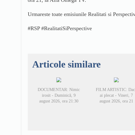
ora 21, la Alfa Omega TV.
Urmareste toate emisiunile Realitati si Perspectiv
#RSP‬ ‪#RealitatiSiPerspective‬
Articole similare
DOCUMENTAR: Nimic
FILM ARTISTIC: Dac
irosit - Duminică, 9
ai plecat - Vineri, 7
august 2026, ora 21:30
august 2026, ora 21