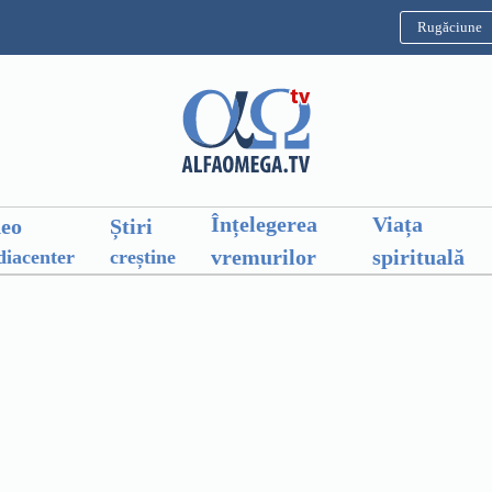
Rugăciune
Înțelegerea
Viața
deo
Știri
vremurilor
spirituală
iacenter
creștine