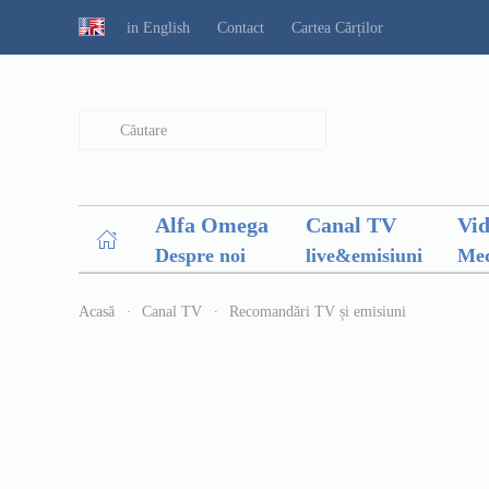
in English
Contact
Cartea Cărților
Type 2 or more characters for results.
Alfa Omega
Canal TV
Vi
Despre noi
live&emisiuni
Med
Acasă
Canal TV
Recomandări TV și emisiuni