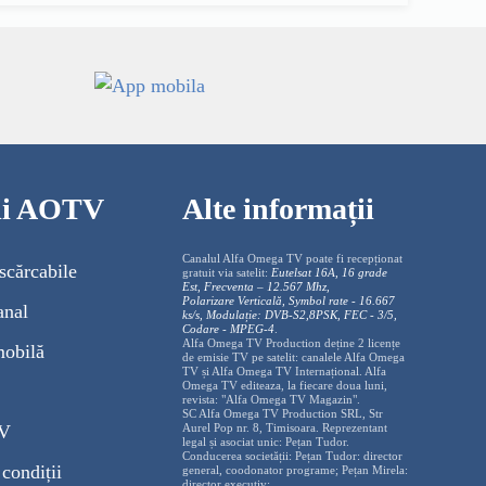
cii AOTV
Alte informații
Canalul Alfa Omega TV poate fi recepționat
scărcabile
gratuit via satelit:
Eutelsat 16A, 16 grade
Est, Frecventa – 12.567 Mhz,
Polarizare
Vertica
lă, Symbol rate - 16.667
anal
ks/s, Modulație: DVB-S2,8PSK, FEC - 3/5,
Codare - MPEG-4
.
Alfa Omega TV Production deține 2 licențe
mobilă
de emisie TV pe satelit: canalele Alfa Omega
TV și Alfa Omega TV Internațional. Alfa
Omega TV editeaza, la fiecare doua luni,
revista: "Alfa Omega TV Magazin".
SC Alfa Omega TV Production SRL, Str
TV
Aurel Pop nr. 8, Timisoara. Reprezentant
legal și asociat unic: Pețan Tudor.
Conducerea societății: Pețan Tudor: director
condiții
general, coodonator programe; Pețan Mirela:
director executiv;