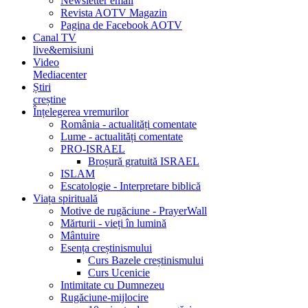
Newsletter email
Revista AOTV Magazin
Pagina de Facebook AOTV
Canal TV
live&emisiuni
Video
Mediacenter
Știri
creștine
Înțelegerea vremurilor
România - actualități comentate
Lume - actualități comentate
PRO-ISRAEL
Broșură gratuită ISRAEL
ISLAM
Escatologie - Interpretare biblică
Viața spirituală
Motive de rugăciune - PrayerWall
Mărturii - vieți în lumină
Mântuire
Esența creștinismului
Curs Bazele creștinismului
Curs Ucenicie
Intimitate cu Dumnezeu
Rugăciune-mijlocire