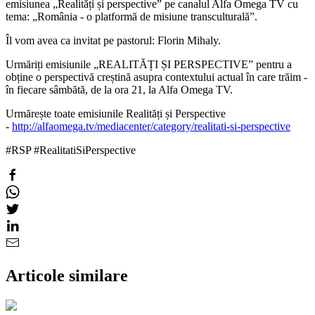
emisiunea „Realități și perspective” pe canalul Alfa Omega TV cu
tema: „România - o platformă de misiune transculturală”.
Îl vom avea ca invitat pe pastorul: Florin Mihaly.
Urmăriți emisiunile „REALITĂȚI ȘI PERSPECTIVE” pentru a
obține o perspectivă creștină asupra contextului actual în care trăim -
în fiecare sâmbătă, de la ora 21, la Alfa Omega TV.
Urmărește toate emisiunile Realități și Perspective
-
http://alfaomega.tv/mediacenter/category/realitati-si-perspective
#‎RSP‬ ‪#‎RealitatiSiPerspective‬
Articole similare