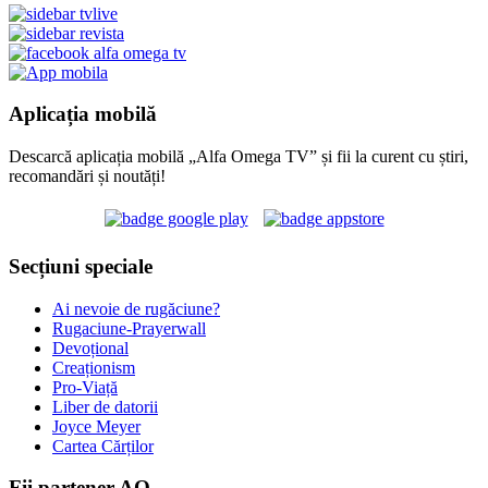
Aplicația mobilă
Descarcă aplicația mobilă „Alfa Omega TV” și fii la curent cu știri,
recomandări și noutăți!
Secțiuni speciale
Ai nevoie de rugăciune?
Rugaciune-Prayerwall
Devoțional
Creaționism
Pro-Viață
Liber de datorii
Joyce Meyer
Cartea Cărților
Fii partener AO