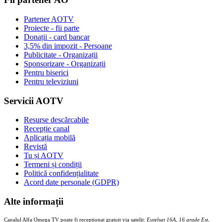
Partener AOTV
Proiecte - fii parte
Donații - card bancar
3,5% din impozit - Persoane
Publicitate - Organizații
Sponsorizare - Organizații
Pentru biserici
Pentru televiziuni
Servicii AOTV
Resurse descărcabile
Recepție canal
Aplicația mobilă
Revistă
Tu și AOTV
Termeni și condiții
Politică confidențialitate
Acord date personale (GDPR)
Alte informații
Canalul Alfa Omega TV poate fi recepționat gratuit via satelit:
Eutelsat 16A, 16 grade Est,