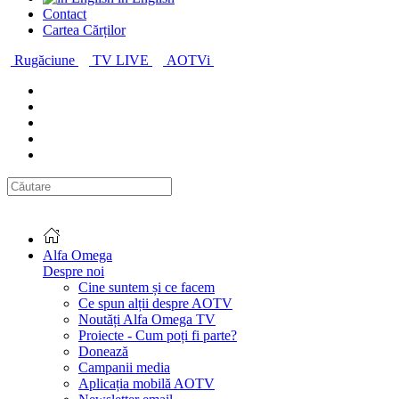
Contact
Cartea Cărților
Rugăciune
TV LIVE
AOTVi
Alfa Omega
Despre noi
Cine suntem și ce facem
Ce spun alții despre AOTV
Noutăți Alfa Omega TV
Proiecte - Cum poți fi parte?
Donează
Campanii media
Aplicația mobilă AOTV