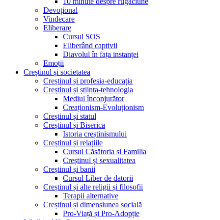
10 minute despre rugăciune
Devoțional
Vindecare
Eliberare
Cursul SOS
Eliberând captivii
Diavolul în fața instanței
Emoții
Creștinul și societatea
Creștinul și profesia-educația
Creștinul și știința-tehnologia
Mediul înconjurător
Creaționism-Evoluționism
Creștinul și statul
Creștinul și Biserica
Istoria creștinismului
Creștinul și relațiile
Cursul Căsătoria și Familia
Creștinul și sexualitatea
Creștinul și banii
Cursul Liber de datorii
Creștinul și alte religii și filosofii
Terapii alternative
Creștinul și dimensiunea socială
Pro-Viață și Pro-Adopție