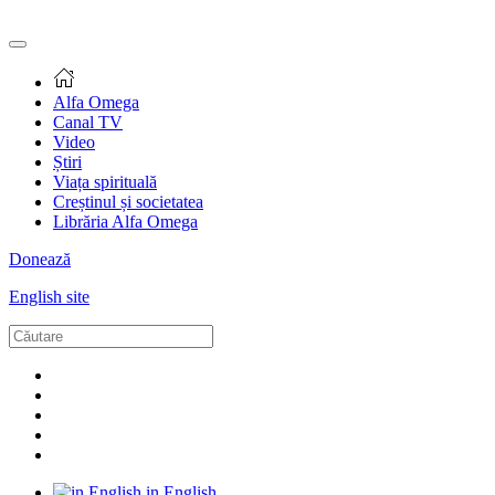
Alfa Omega
Canal TV
Video
Știri
Viața spirituală
Creștinul și societatea
Librăria Alfa Omega
Donează
English site
in English