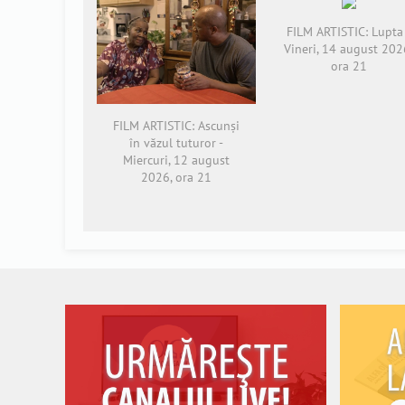
FILM ARTISTIC: Lupta 
Vineri, 14 august 202
ora 21
FILM ARTISTIC: Ascunși
în văzul tuturor -
Miercuri, 12 august
2026, ora 21