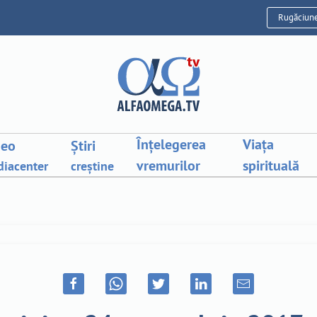
Rugăciun
Înțelegerea
Viața
deo
Știri
vremurilor
spirituală
iacenter
creștine