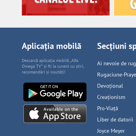
Aplicația mobilă
Secțiuni s
Descarcă aplicația mobilă „Alfa
Ai nevoie de ru
Omega TV” și fii la curent cu știri,
recomandări și noutăți!
Rugaciune-Praye
Devoțional
Creaționism
Pro-Viață
Liber de datorii
Joyce Meyer