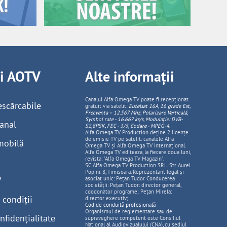
ii AOTV
Alte informații
Canalul Alfa Omega TV poate fi recepționat
escărcabile
gratuit via satelit:
Eutelsat 16A, 16 grade Est,
Frecventa – 12.567 Mhz, Polarizare
Vertica
lă,
Symbol rate - 16.667 ks/s, Modulație: DVB-
anal
S2,8PSK, FEC - 3/5, Codare - MPEG-4
.
Alfa Omega TV Production deține 2 licențe
de emisie TV pe satelit: canalele Alfa
mobilă
Omega TV și Alfa Omega TV Internațional.
Alfa Omega TV editeaza, la fiecare doua luni,
revista: "Alfa Omega TV Magazin".
SC Alfa Omega TV Production SRL, Str Aurel
Pop nr. 8, Timisoara. Reprezentant legal și
V
asociat unic: Pețan Tudor. Conducerea
societății: Pețan Tudor: director general,
coodonator programe; Pețan Mirela:
 condiții
director executiv;
Cod de conduită profesională
Organismul de reglementare sau de
nfidențialitate
supraveghere competent este Consiliul
National al Audiovizualului (CNA), cu sediul