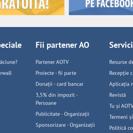
peciale
Fii partener AO
Servic
găciune?
Partener AOTV
Resurse d
rwall
Proiecte - fii parte
Recepție c
Donații - card bancar
Aplicația 
3,5% din impozit -
Revistă
Persoane
Tu și AOT
Publicitate - Organizații
Termeni și
Sponsorizare - Organizații
Politică co