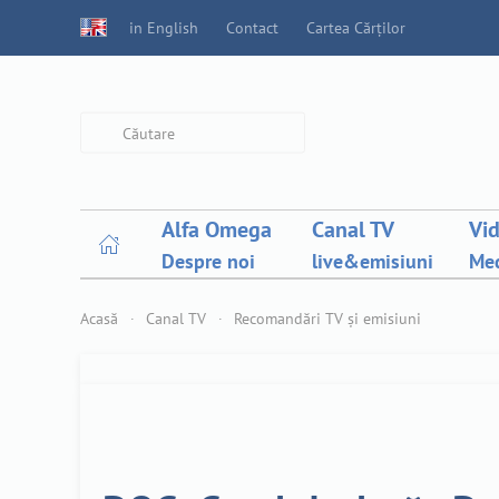
in English
Contact
Cartea Cărților
Type 2 or more characters for
results.
Alfa Omega
Canal TV
Vi
Despre noi
live&emisiuni
Med
Acasă
Canal TV
Recomandări TV și emisiuni