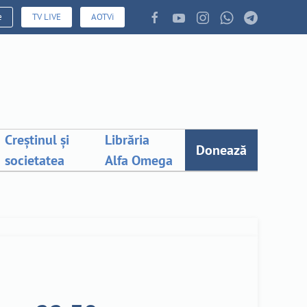
e
TV LIVE
AOTVi
Creștinul și
Librăria
Donează
societatea
Alfa Omega