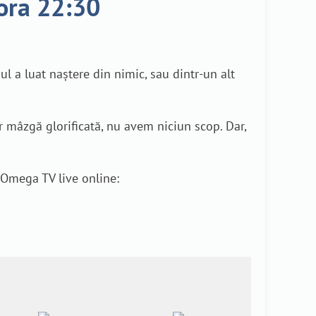
 ora 22:30
l a luat naștere din nimic, sau dintr-un alt
r mâzgă glorificată, nu avem niciun scop. Dar,
 Omega TV live online: