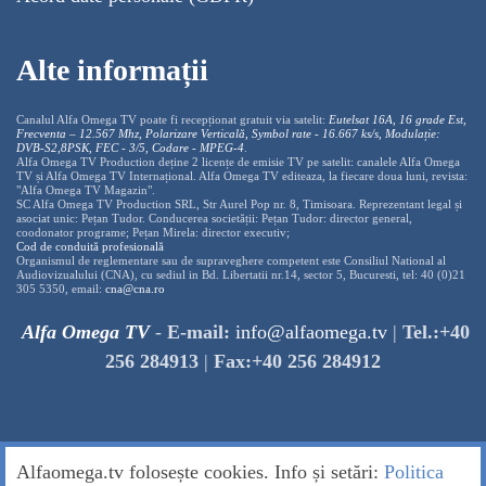
Alte informații
Canalul Alfa Omega TV poate fi recepționat gratuit via satelit:
Eutelsat 16A, 16 grade Est,
Frecventa – 12.567 Mhz, Polarizare
Vertica
lă, Symbol rate - 16.667 ks/s, Modulație:
DVB-S2,8PSK, FEC - 3/5, Codare - MPEG-4
.
Alfa Omega TV Production deține 2 licențe de emisie TV pe satelit: canalele Alfa Omega
TV și Alfa Omega TV Internațional. Alfa Omega TV editeaza, la fiecare doua luni, revista:
"Alfa Omega TV Magazin".
SC Alfa Omega TV Production SRL, Str Aurel Pop nr. 8, Timisoara. Reprezentant legal și
asociat unic: Pețan Tudor. Conducerea societății: Pețan Tudor: director general,
coodonator programe; Pețan Mirela: director executiv;
Cod de conduită profesională
Organismul de reglementare sau de supraveghere competent este Consiliul National al
Audiovizualului (CNA), cu sediul in Bd. Libertatii nr.14, sector 5, Bucuresti, tel: 40 (0)21
305 5350, email:
cna@cna.ro
Alfa Omega TV
-
E-mail:
info@alfaomega.tv
|
Tel.:+40
256 284913
|
Fax:+40 256 284912
Alfaomega.tv folosește cookies. Info și setări:
Politica