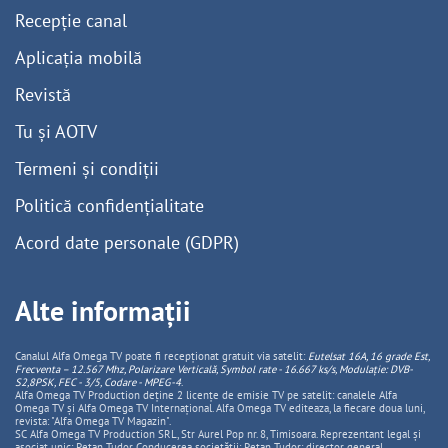
Recepție canal
Aplicația mobilă
Revistă
Tu și AOTV
Termeni și condiții
Politică confidențialitate
Acord date personale (GDPR)
Alte informații
Canalul Alfa Omega TV poate fi recepționat gratuit via satelit:
Eutelsat 16A, 16 grade Est,
Frecventa – 12.567 Mhz, Polarizare
Vertica
lă, Symbol rate - 16.667 ks/s, Modulație: DVB-
S2,8PSK, FEC - 3/5, Codare - MPEG-4
.
Alfa Omega TV Production deține 2 licențe de emisie TV pe satelit: canalele Alfa
Omega TV și Alfa Omega TV Internațional. Alfa Omega TV editeaza, la fiecare doua luni,
revista: "Alfa Omega TV Magazin".
SC Alfa Omega TV Production SRL, Str Aurel Pop nr. 8, Timisoara. Reprezentant legal și
asociat unic: Pețan Tudor. Conducerea societății: Pețan Tudor: director general,