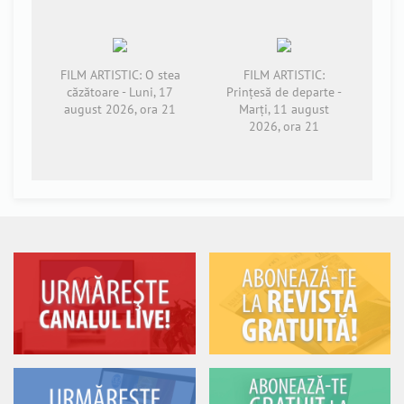
FILM ARTISTIC: O stea
FILM ARTISTIC:
căzătoare - Luni, 17
Prințesă de departe -
august 2026, ora 21
Marți, 11 august
2026, ora 21