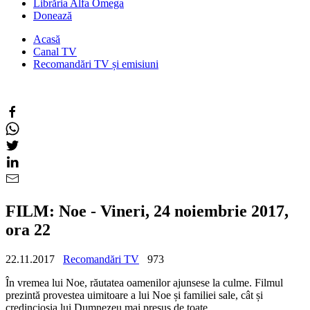
Librăria Alfa Omega
Donează
Acasă
Canal TV
Recomandări TV și emisiuni
FILM: Noe - Vineri, 24 noiembrie 2017,
ora 22
22.11.2017
Recomandări TV
973
În vremea lui Noe, răutatea oamenilor ajunsese la culme. Filmul
prezintă provestea uimitoare a lui Noe și familiei sale, cât și
credincioșia lui Dumnezeu mai presus de toate.