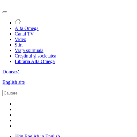
Alfa Omega
Canal TV
Video
Știri
Viața spirituală
Creștinul și societatea
Librăria Alfa Omega
Donează
English site
in English