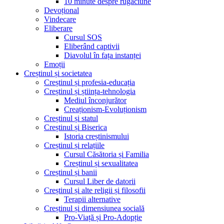
10 minute despre rugăciune
Devoțional
Vindecare
Eliberare
Cursul SOS
Eliberând captivii
Diavolul în fața instanței
Emoții
Creștinul și societatea
Creștinul și profesia-educația
Creștinul și știința-tehnologia
Mediul înconjurător
Creaționism-Evoluționism
Creștinul și statul
Creștinul și Biserica
Istoria creștinismului
Creștinul și relațiile
Cursul Căsătoria și Familia
Creștinul și sexualitatea
Creștinul și banii
Cursul Liber de datorii
Creștinul și alte religii și filosofii
Terapii alternative
Creștinul și dimensiunea socială
Pro-Viață și Pro-Adopție