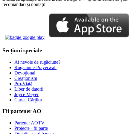
recomandări și noutăți!
Secțiuni speciale
Ai nevoie de rugăciune?
Rugaciune-Prayerwall
Devoțional
Creaționism
Pro-Viață
Liber de datorii
Joyce Meyer
Cartea Cărților
Fii partener AO
Partener AOTV
Proiecte - fii parte
Donații - card bancar