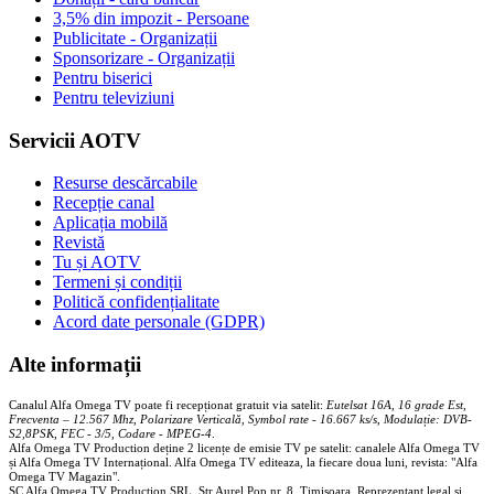
3,5% din impozit - Persoane
Publicitate - Organizații
Sponsorizare - Organizații
Pentru biserici
Pentru televiziuni
Servicii AOTV
Resurse descărcabile
Recepție canal
Aplicația mobilă
Revistă
Tu și AOTV
Termeni și condiții
Politică confidențialitate
Acord date personale (GDPR)
Alte informații
Canalul Alfa Omega TV poate fi recepționat gratuit via satelit:
Eutelsat 16A, 16 grade Est,
Frecventa – 12.567 Mhz, Polarizare
Vertica
lă, Symbol rate - 16.667 ks/s, Modulație: DVB-
S2,8PSK, FEC - 3/5, Codare - MPEG-4
.
Alfa Omega TV Production deține 2 licențe de emisie TV pe satelit: canalele Alfa Omega TV
și Alfa Omega TV Internațional. Alfa Omega TV editeaza, la fiecare doua luni, revista: "Alfa
Omega TV Magazin".
SC Alfa Omega TV Production SRL, Str Aurel Pop nr. 8, Timisoara. Reprezentant legal și