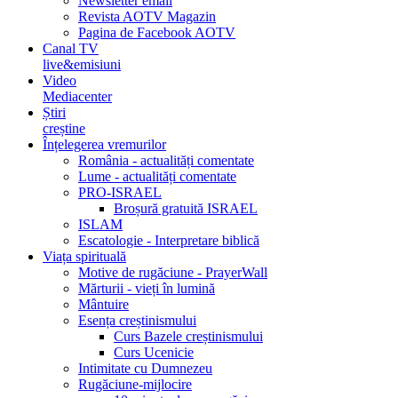
Newsletter email
Revista AOTV Magazin
Pagina de Facebook AOTV
Canal TV
live&emisiuni
Video
Mediacenter
Știri
creștine
Înțelegerea vremurilor
România - actualități comentate
Lume - actualități comentate
PRO-ISRAEL
Broșură gratuită ISRAEL
ISLAM
Escatologie - Interpretare biblică
Viața spirituală
Motive de rugăciune - PrayerWall
Mărturii - vieți în lumină
Mântuire
Esența creștinismului
Curs Bazele creștinismului
Curs Ucenicie
Intimitate cu Dumnezeu
Rugăciune-mijlocire