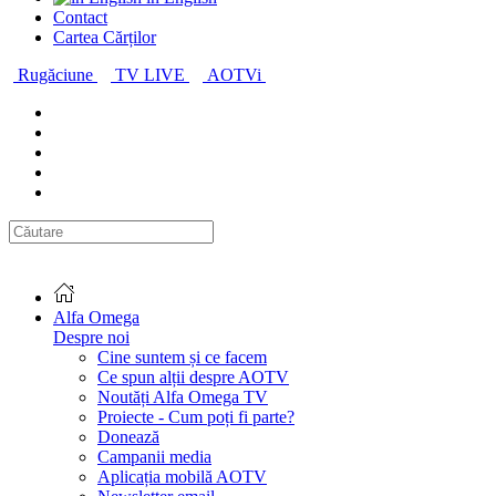
Contact
Cartea Cărților
Rugăciune
TV LIVE
AOTVi
Alfa Omega
Despre noi
Cine suntem și ce facem
Ce spun alții despre AOTV
Noutăți Alfa Omega TV
Proiecte - Cum poți fi parte?
Donează
Campanii media
Aplicația mobilă AOTV