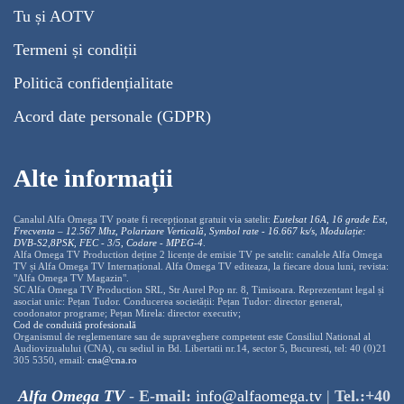
Tu și AOTV
Termeni și condiții
Politică confidențialitate
Acord date personale (GDPR)
Alte informații
Canalul Alfa Omega TV poate fi recepționat gratuit via satelit:
Eutelsat 16A, 16 grade Est,
Frecventa – 12.567 Mhz, Polarizare
Vertica
lă, Symbol rate - 16.667 ks/s, Modulație:
DVB-S2,8PSK, FEC - 3/5, Codare - MPEG-4
.
Alfa Omega TV Production deține 2 licențe de emisie TV pe satelit: canalele Alfa Omega
TV și Alfa Omega TV Internațional. Alfa Omega TV editeaza, la fiecare doua luni, revista:
"Alfa Omega TV Magazin".
SC Alfa Omega TV Production SRL, Str Aurel Pop nr. 8, Timisoara. Reprezentant legal și
asociat unic: Pețan Tudor. Conducerea societății: Pețan Tudor: director general,
coodonator programe; Pețan Mirela: director executiv;
Cod de conduită profesională
Organismul de reglementare sau de supraveghere competent este Consiliul National al
Audiovizualului (CNA), cu sediul in Bd. Libertatii nr.14, sector 5, Bucuresti, tel: 40 (0)21
305 5350, email:
cna@cna.ro
Alfa Omega TV
-
E-mail:
info@alfaomega.tv
|
Tel.:+40