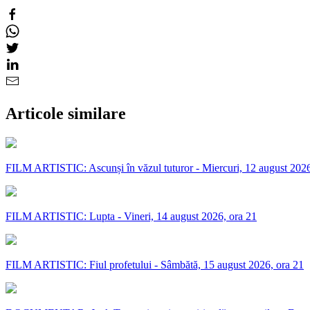
Articole similare
FILM ARTISTIC: Ascunși în văzul tuturor - Miercuri, 12 august 2026
FILM ARTISTIC: Lupta - Vineri, 14 august 2026, ora 21
FILM ARTISTIC: Fiul profetului - Sâmbătă, 15 august 2026, ora 21