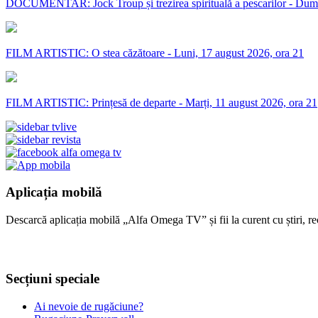
DOCUMENTAR: Jock Troup și trezirea spirituală a pescarilor - Dumi
FILM ARTISTIC: O stea căzătoare - Luni, 17 august 2026, ora 21
FILM ARTISTIC: Prințesă de departe - Marți, 11 august 2026, ora 21
Aplicația mobilă
Descarcă aplicația mobilă „Alfa Omega TV” și fii la curent cu știri, re
Secțiuni speciale
Ai nevoie de rugăciune?