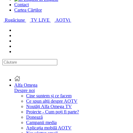
Contact
Cartea Cărților
Rugăciune
TV LIVE
AOTVi
Alfa Omega
Despre noi
Cine suntem și ce facem
Ce spun alții despre AOTV
Noutăți Alfa Omega TV
Proiecte - Cum poți fi parte?
Donează
Campanii media
Aplicația mobilă AOTV