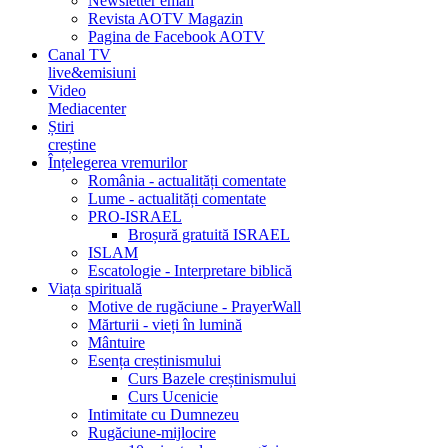
Newsletter email
Revista AOTV Magazin
Pagina de Facebook AOTV
Canal TV
live&emisiuni
Video
Mediacenter
Știri
creștine
Înțelegerea vremurilor
România - actualități comentate
Lume - actualități comentate
PRO-ISRAEL
Broșură gratuită ISRAEL
ISLAM
Escatologie - Interpretare biblică
Viața spirituală
Motive de rugăciune - PrayerWall
Mărturii - vieți în lumină
Mântuire
Esența creștinismului
Curs Bazele creștinismului
Curs Ucenicie
Intimitate cu Dumnezeu
Rugăciune-mijlocire