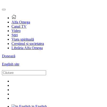
Alfa Omega
Canal TV
Video
Știri
Viața spirituală
Creștinul și societatea
Librăria Alfa Omega
Donează
English site
in English