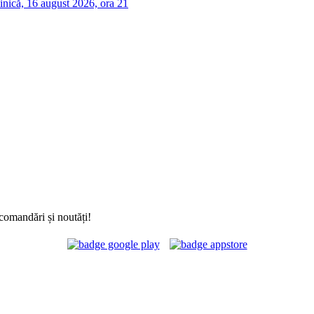
nică, 16 august 2026, ora 21
comandări și noutăți!