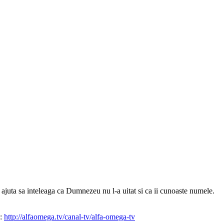
l ajuta sa inteleaga ca Dumnezeu nu l-a uitat si ca ii cunoaste numele.
e:
http://alfaomega.tv/canal-tv/alfa-omega-tv