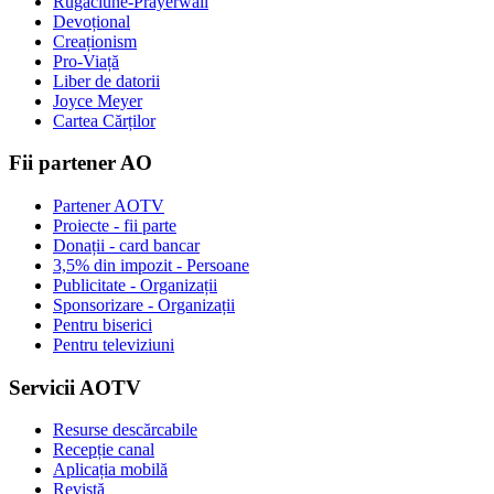
Rugaciune-Prayerwall
Devoțional
Creaționism
Pro-Viață
Liber de datorii
Joyce Meyer
Cartea Cărților
Fii partener AO
Partener AOTV
Proiecte - fii parte
Donații - card bancar
3,5% din impozit - Persoane
Publicitate - Organizații
Sponsorizare - Organizații
Pentru biserici
Pentru televiziuni
Servicii AOTV
Resurse descărcabile
Recepție canal
Aplicația mobilă
Revistă