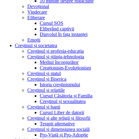
10 minute despre rugăciune
Devoțional
Vindecare
Eliberare
Cursul SOS
Eliberând captivii
Diavolul în fața instanței
Emoții
Creștinul și societatea
Creștinul și profesia-educația
Creștinul și știința-tehnologia
Mediul înconjurător
Creaționism-Evoluționism
Creștinul și statul
Creștinul și Biserica
Istoria creștinismului
Creștinul și relațiile
Cursul Căsătoria și Familia
Creștinul și sexualitatea
Creștinul și banii
Cursul Liber de datorii
Creștinul și alte religii și filosofii
Terapii alternative
Creștinul și dimensiunea socială
Pro-Viață și Pro-Adopție