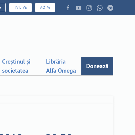
e
TV LIVE
AOTVi
Creștinul și
Librăria
Donează
societatea
Alfa Omega