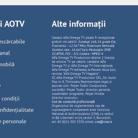
ii AOTV
Alte informații
Canalul Alfa Omega TV poate fi recepționat
escărcabile
gratuit via satelit:
Eutelsat 16A, 16 grade Est,
Frecventa – 12.567 Mhz, Polarizare
Vertica
lă,
Symbol rate - 16.667 ks/s, Modulație: DVB-
anal
S2,8PSK, FEC - 3/5, Codare - MPEG-4
.
Alfa Omega TV Production deține 2 licențe
de emisie TV pe satelit: canalele Alfa
mobilă
Omega TV și Alfa Omega TV Internațional.
Alfa Omega TV editeaza, la fiecare doua luni,
revista: "Alfa Omega TV Magazin".
SC Alfa Omega TV Production SRL, Str Aurel
Pop nr. 8, Timisoara. Reprezentant legal și
V
asociat unic: Pețan Tudor. Conducerea
societății: Pețan Tudor: director general,
coodonator programe; Pețan Mirela:
 condiții
director executiv;
Cod de conduită profesională
Organismul de reglementare sau de
nfidențialitate
supraveghere competent este Consiliul
National al Audiovizualului (CNA), cu sediul
in Bd. Libertatii nr.14, sector 5, Bucuresti,
e personale
tel: 40 (0)21 305 5350, email:
cna@cna.ro