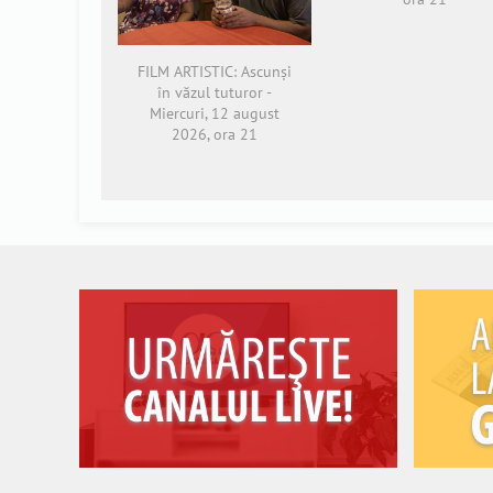
FILM ARTISTIC: Ascunși
în văzul tuturor -
Miercuri, 12 august
2026, ora 21