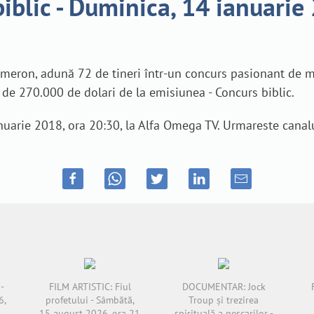
blic - Duminica, 14 ianuarie
ameron, adună 72 de tineri într-un concurs pasionant de 
de 270.000 de dolari de la emisiunea - Concurs biblic.
uarie 2018, ora 20:30, la Alfa Omega TV. Urmareste canalu
-
FILM ARTISTIC: Fiul
DOCUMENTAR: Jock
6,
profetului - Sâmbătă,
Troup și trezirea
15 august 2026, ora 21
spirituală a pescarilor -