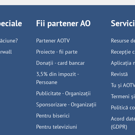
peciale
Fii partener AO
Servic
găciune?
Partener AOTV
Resurse d
rwall
Proiecte - fii parte
Recepție c
Donații - card bancar
Aplicația 
3,5% din impozit -
Revistă
Persoane
Tu și AOT
Publicitate - Organizații
Termeni și
Sponsorizare - Organizații
Politică co
Pentru biserici
Acord dat
Pentru televiziuni
(GDPR)