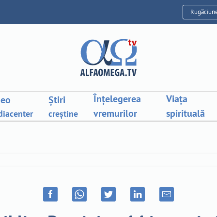
Rugăciun
Înțelegerea
Viața
deo
Știri
vremurilor
spirituală
iacenter
creștine