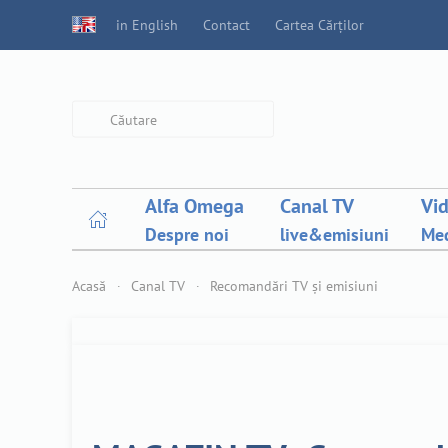
in English
Contact
Cartea Cărților
Type 2 or more characters for
results.
Alfa Omega
Canal TV
Vi
Despre noi
live&emisiuni
Med
Acasă
Canal TV
Recomandări TV și emisiuni