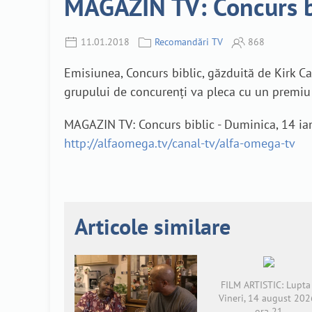
MAGAZIN TV: Concurs bi
11.01.2018
Recomandări TV
868
Emisiunea, Concurs biblic, găzduită de Kirk C
grupului de concurenți va pleca cu un premiu 
MAGAZIN TV: Concurs biblic - Duminica, 14 ian
http://alfaomega.tv/canal-tv/alfa-omega-tv
Articole similare
FILM ARTISTIC: Lupta 
Vineri, 14 august 202
ora 21