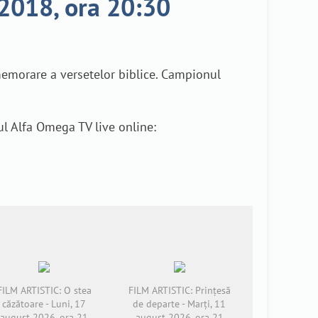
 2018, ora 20:30
memorare a versetelor biblice. Campionul
l Alfa Omega TV live online:
FILM ARTISTIC: O stea
FILM ARTISTIC: Prințesă
căzătoare - Luni, 17
de departe - Marți, 11
august 2026, ora 21
august 2026, ora 21