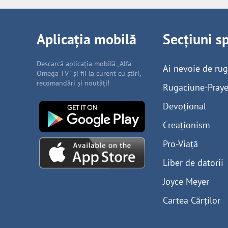
Aplicația mobilă
Secțiuni s
Descarcă aplicația mobilă „Alfa
Ai nevoie de ru
Omega TV” și fii la curent cu știri,
recomandări și noutăți!
Rugaciune-Praye
Devoțional
Creaționism
Pro-Viață
Liber de datorii
Joyce Meyer
Cartea Cărților