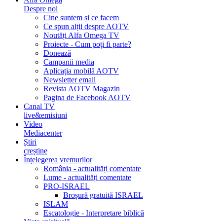
Despre noi
Cine suntem și ce facem
Ce spun alții despre AOTV
Noutăți Alfa Omega TV
Proiecte - Cum poți fi parte?
Donează
Campanii media
Aplicația mobilă AOTV
Newsletter email
Revista AOTV Magazin
Pagina de Facebook AOTV
Canal TV
live&emisiuni
Video
Mediacenter
Știri
creștine
Înțelegerea vremurilor
România - actualități comentate
Lume - actualități comentate
PRO-ISRAEL
Broșură gratuită ISRAEL
ISLAM
Escatologie - Interpretare biblică