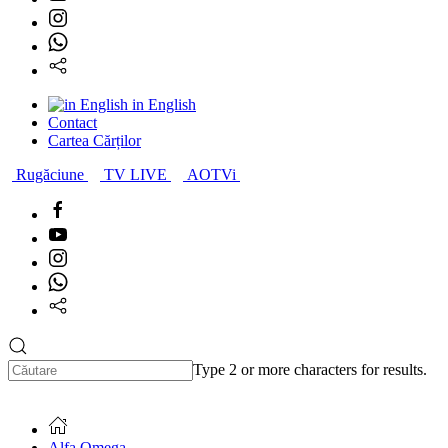
in English
Contact
Cartea Cărților
Rugăciune
TV LIVE
AOTVi
Type 2 or more characters for results.
Alfa Omega