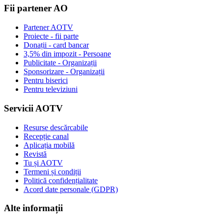
Fii partener AO
Partener AOTV
Proiecte - fii parte
Donații - card bancar
3,5% din impozit - Persoane
Publicitate - Organizații
Sponsorizare - Organizații
Pentru biserici
Pentru televiziuni
Servicii AOTV
Resurse descărcabile
Recepție canal
Aplicația mobilă
Revistă
Tu și AOTV
Termeni și condiții
Politică confidențialitate
Acord date personale (GDPR)
Alte informații