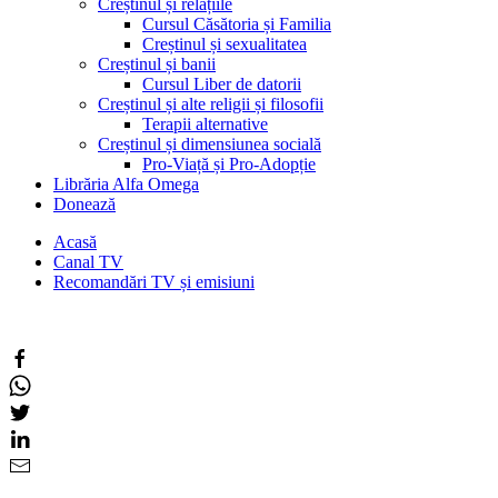
Creștinul și relațiile
Cursul Căsătoria și Familia
Creștinul și sexualitatea
Creștinul și banii
Cursul Liber de datorii
Creștinul și alte religii și filosofii
Terapii alternative
Creștinul și dimensiunea socială
Pro-Viață și Pro-Adopție
Librăria Alfa Omega
Donează
Acasă
Canal TV
Recomandări TV și emisiuni