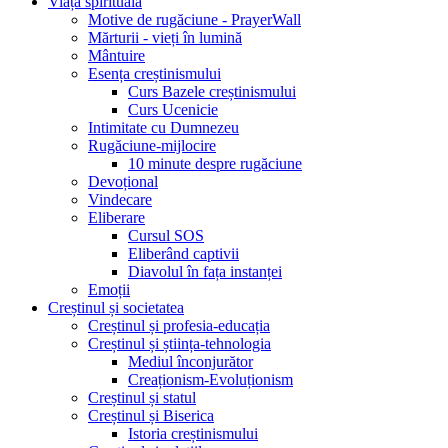
Viața spirituală
Motive de rugăciune - PrayerWall
Mărturii - vieți în lumină
Mântuire
Esența creștinismului
Curs Bazele creștinismului
Curs Ucenicie
Intimitate cu Dumnezeu
Rugăciune-mijlocire
10 minute despre rugăciune
Devoțional
Vindecare
Eliberare
Cursul SOS
Eliberând captivii
Diavolul în fața instanței
Emoții
Creștinul și societatea
Creștinul și profesia-educația
Creștinul și știința-tehnologia
Mediul înconjurător
Creaționism-Evoluționism
Creștinul și statul
Creștinul și Biserica
Istoria creștinismului