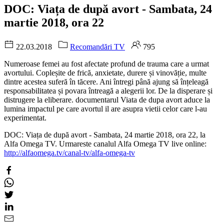
DOC: Viața de după avort - Sambata, 24
martie 2018, ora 22
22.03.2018
Recomandări TV
795
Numeroase femei au fost afectate profund de trauma care a urmat
avortului. Copleșite de frică, anxietate, durere și vinovăție, multe
dintre acestea suferă în tăcere. Ani întregi până ajung să înțeleagă
responsabilitatea și povara întreagă a alegerii lor. De la disperare și
distrugere la eliberare. documentarul Viata de dupa avort aduce la
lumina impactul pe care avortul il are asupra vietii celor care l-au
experimentat.
DOC: Viața de după avort - Sambata, 24 martie 2018, ora 22, la
Alfa Omega TV. Urmareste canalul Alfa Omega TV live online:
http://alfaomega.tv/canal-tv/alfa-omega-tv