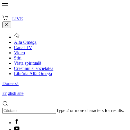
LIVE
Alfa Omega
Canal TV
Video
Știri
Viața spirituală
Creștinul și societatea
Librăria Alfa Omega
Donează
English site
Type 2 or more characters for results.