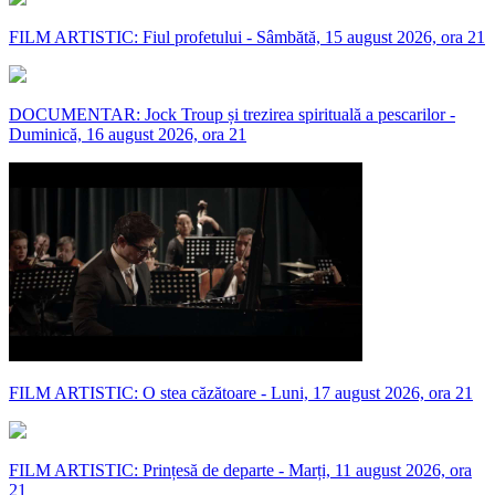
FILM ARTISTIC: Fiul profetului - Sâmbătă, 15 august 2026, ora 21
DOCUMENTAR: Jock Troup și trezirea spirituală a pescarilor -
Duminică, 16 august 2026, ora 21
FILM ARTISTIC: O stea căzătoare - Luni, 17 august 2026, ora 21
FILM ARTISTIC: Prințesă de departe - Marți, 11 august 2026, ora
21