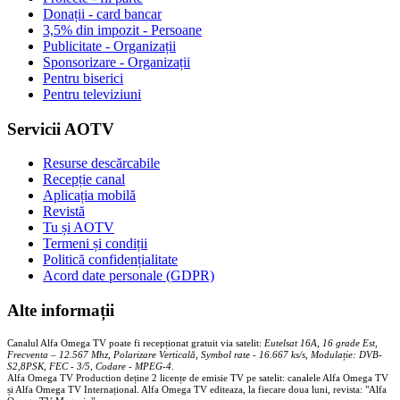
Donații - card bancar
3,5% din impozit - Persoane
Publicitate - Organizații
Sponsorizare - Organizații
Pentru biserici
Pentru televiziuni
Servicii AOTV
Resurse descărcabile
Recepție canal
Aplicația mobilă
Revistă
Tu și AOTV
Termeni și condiții
Politică confidențialitate
Acord date personale (GDPR)
Alte informații
Canalul Alfa Omega TV poate fi recepționat gratuit via satelit:
Eutelsat 16A, 16 grade Est,
Frecventa – 12.567 Mhz, Polarizare
Vertica
lă, Symbol rate - 16.667 ks/s, Modulație: DVB-
S2,8PSK, FEC - 3/5, Codare - MPEG-4
.
Alfa Omega TV Production deține 2 licențe de emisie TV pe satelit: canalele Alfa Omega TV
și Alfa Omega TV Internațional. Alfa Omega TV editeaza, la fiecare doua luni, revista: "Alfa