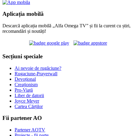
Aplicația mobilă
Descarcă aplicația mobilă „Alfa Omega TV” și fii la curent cu știri,
recomandări și noutăți!
Secțiuni speciale
Ai nevoie de rugăciune?
Rugaciune-Prayerwall
Devoțional
Creaționism
Pro-Viață
Liber de datorii
Joyce Meyer
Cartea Cărților
Fii partener AO
Partener AOTV
Proiecte - fii parte