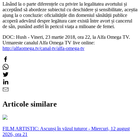
Lăsând la o parte diferențele cu privire la legalitatea avortului și
acceptând să abordeze subiectul cu deschidere și sensibilitate, aceștia
ajung la o concluzie: oficialitățile din domeniul sănătății publice
acoperă adevărul despre legătura care există între avort și cancerul
de sân, punând astfel în pericol viața a milioane de femei.
DOC: Hush - Vineri, 23 martie 2018, ora 22, la Alfa Omega TV.
Urmareste canalul Alfa Omega TV live online:
http://alfaomega.tv/canal-tv/alfa-omega-tv
Articole similare
FILM ARTISTIC: Ascunși în văzul tuturor - Miercuri, 12 august
2026, ora 21