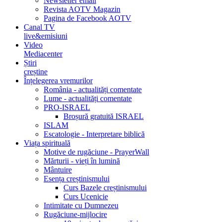
Newsletter email
Revista AOTV Magazin
Pagina de Facebook AOTV
Canal TV
live&emisiuni
Video
Mediacenter
Știri
creștine
Înțelegerea vremurilor
România - actualități comentate
Lume - actualități comentate
PRO-ISRAEL
Broșură gratuită ISRAEL
ISLAM
Escatologie - Interpretare biblică
Viața spirituală
Motive de rugăciune - PrayerWall
Mărturii - vieți în lumină
Mântuire
Esența creștinismului
Curs Bazele creștinismului
Curs Ucenicie
Intimitate cu Dumnezeu
Rugăciune-mijlocire