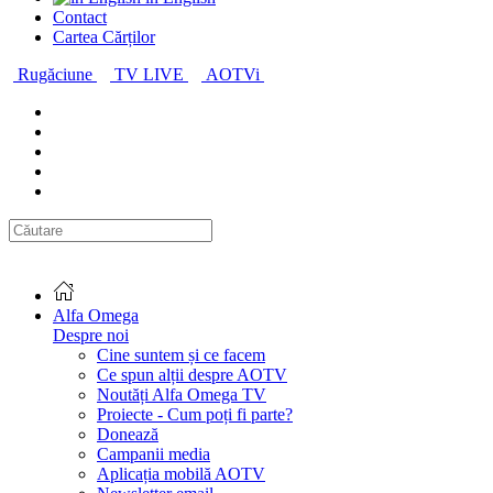
Contact
Cartea Cărților
Rugăciune
TV LIVE
AOTVi
Alfa Omega
Despre noi
Cine suntem și ce facem
Ce spun alții despre AOTV
Noutăți Alfa Omega TV
Proiecte - Cum poți fi parte?
Donează
Campanii media
Aplicația mobilă AOTV