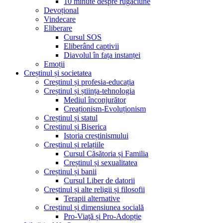
10 minute despre rugăciune
Devoțional
Vindecare
Eliberare
Cursul SOS
Eliberând captivii
Diavolul în fața instanței
Emoții
Creștinul și societatea
Creștinul și profesia-educația
Creștinul și știința-tehnologia
Mediul înconjurător
Creaționism-Evoluționism
Creștinul și statul
Creștinul și Biserica
Istoria creștinismului
Creștinul și relațiile
Cursul Căsătoria și Familia
Creștinul și sexualitatea
Creștinul și banii
Cursul Liber de datorii
Creștinul și alte religii și filosofii
Terapii alternative
Creștinul și dimensiunea socială
Pro-Viață și Pro-Adopție